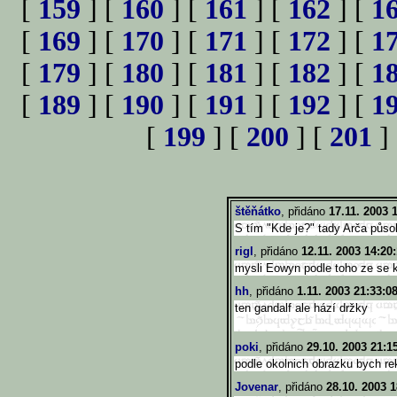
[
159
] [
160
] [
161
] [
162
] [
1
[
169
] [
170
] [
171
] [
172
] [
1
[
179
] [
180
] [
181
] [
182
] [
1
[
189
] [
190
] [
191
] [
192
] [
1
[
199
] [
200
] [
201
]
štěňátko
, přidáno
17.11. 2003 
S tím "Kde je?" tady Arča působí
rigl
, přidáno
12.11. 2003 14:20
mysli Eowyn podle toho ze se 
hh
, přidáno
1.11. 2003 21:33:0
ten gandalf ale hází držky
poki
, přidáno
29.10. 2003 21:1
podle okolnich obrazku bych re
Jovenar
, přidáno
28.10. 2003 1