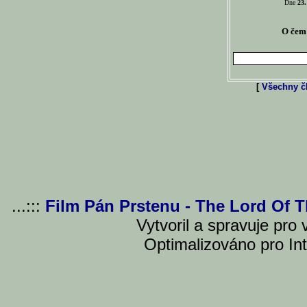
Dne
23.
O čem 
[
Všechny čl
...:::
Film Pán Prstenu - The Lord Of 
Vytvoril a spravuje pro
Optimalizováno pro Int