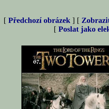
[
Předchozí obrázek
] [
Zobrazi
[
Poslat jako el