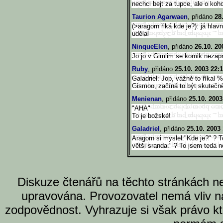
nechci bejt za tupce, ale o koh
Taurion Agarwaen
, přidáno
28
(>aragorn řiká kde je?): já hlavn
udělal
NinqueElen
, přidáno
26.10. 20
Jo jo v Gimlim se komik nezapr
Ruby
, přidáno
25.10. 2003 22:
Galadriel: Jop, vážně to říkal %
Gismoo, začíná to být skutečn
Menienan
, přidáno
25.10. 2003
"AHA"
To je božské!
Galadriel
, přidáno
25.10. 2003
Aragorn si myslel:"Kde je?" ? T
větši sranda." ? To jsem teda n
Diskuze čtenářů na těchto stránkách n
upravována. Provozovatel nemá vliv n
zodpovědnost. Vyhrazuje si však právo k