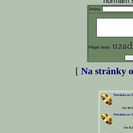
normám s
Jméno:
Přepiš heslo
[
Na stránky o
Pozvánka na T
Dne
09.1
Pozvánka na T
Dne
8.1