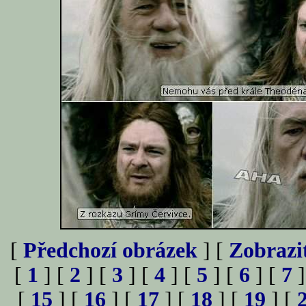
[
Předchozí obrázek
] [
Zobrazi
[
1
] [
2
] [
3
] [
4
] [
5
] [
6
] [
7
]
[
15
] [
16
] [
17
] [
18
] [
19
] [