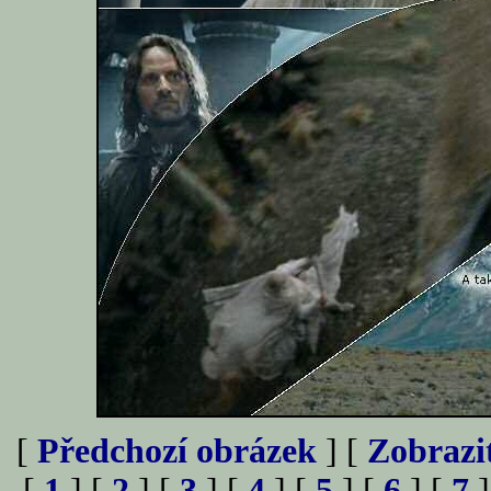
[
Předchozí obrázek
] [
Zobrazi
[
1
] [
2
] [
3
] [
4
] [
5
] [
6
] [
7
]