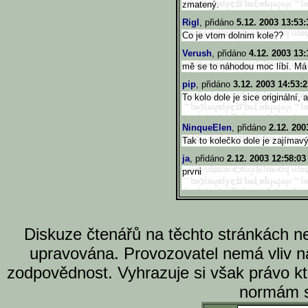
zmatený.
Rigl
, přidáno
5.12. 2003 13:53:
Co je vtom dolnim kole??
Verush
, přidáno
4.12. 2003 13:
mě se to náhodou moc líbí. Má 
pip
, přidáno
3.12. 2003 14:53:2
To kolo dole je sice originální, a
NinqueElen
, přidáno
2.12. 200
Tak to kolečko dole je zajímavý
ja
, přidáno
2.12. 2003 12:58:03
prvni
Diskuze čtenářů na těchto stránkách n
upravována. Provozovatel nemá vliv n
zodpovědnost. Vyhrazuje si však právo k
normám s