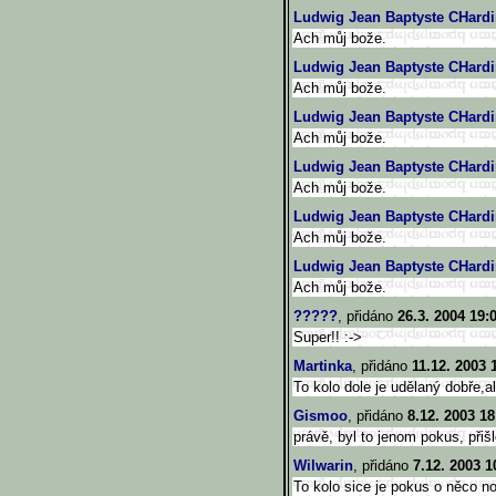
Ludwig Jean Baptyste CHardi
Ach můj bože.
Ludwig Jean Baptyste CHardi
Ach můj bože.
Ludwig Jean Baptyste CHardi
Ach můj bože.
Ludwig Jean Baptyste CHardi
Ach můj bože.
Ludwig Jean Baptyste CHardi
Ach můj bože.
Ludwig Jean Baptyste CHardi
Ach můj bože.
?????
, přidáno
26.3. 2004 19:
Super!! :->
Martinka
, přidáno
11.12. 2003 
To kolo dole je udělaný dobře,a
Gismoo
, přidáno
8.12. 2003 18
právě, byl to jenom pokus, přiš
Wilwarin
, přidáno
7.12. 2003 1
To kolo sice je pokus o něco no