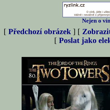
Nejen o vín
[
Předchozí obrázek
] [
Zobrazi
[
Poslat jako el