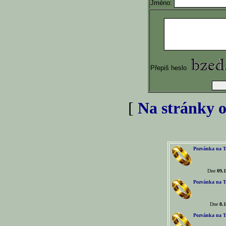
Jméno:
Přepiš heslo
[
Na stránky o
Pozvánka na T
Dne
09.1
Pozvánka na T
Dne
8.1
Pozvánka na T