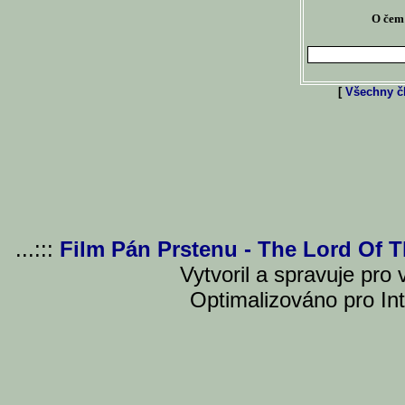
O čem 
[
Všechny čl
...:::
Film Pán Prstenu - The Lord Of 
Vytvoril a spravuje pro
Optimalizováno pro Int