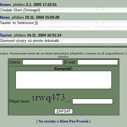
Arwen
, přidáno
2.1. 2005 17:22:51
Chudak Glum.(Smeagol)
Ninas
, přidáno
19.11. 2004 15:05:28
Tauriel: to Serkisove:)))
Tauriel
, přidáno
14.11. 2004 16:51:14
Glumové výrazy sú proste dokonalé...
ována. Provozovatel nemá vliv na obsah jednotlivých příspěvků a nenese za ně zodpovědnost. 
chování.
Jméno:
E-mail:
Komentář:
-->
Přepiš heslo
[
Na stránky o filmu Pán Prstenů
]