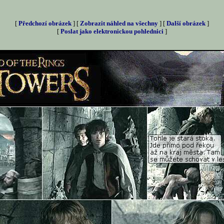
[
Předchozí obrázek
] [
Zobrazit náhled na všechny
] [
Další obrázek
]
[
Poslat jako elektronickou pohlednici
]