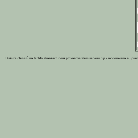
Diskuze čtenářů na těchto stránkách není provozovatelem serveru nijak moderována a uprav