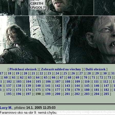
[
Předchozí obrázek
] [
Zobrazit náhled na všechny
] [
Další obrázek
]
17
] [
18
] [
19
] [
20
] [
21
] [
22
] [
23
] [
24
] [
25
] [
26
] [
27
] [
28
] [
29
] [
30
] [
31
] [
60
] [
61
] [
62
] [
63
] [
64
] [
65
] [
66
] [
67
] [
68
] [
69
] [
70
] [
71
] [
72
] [
73
] 
01
] [
102
] [
103
] [
104
] [
105
] [
106
] [
107
] [
108
] [
109
] [
110
] [
111
] [
112
] [
1
6
] [
137
] [
138
] [
139
] [
140
] [
141
] [
142
] [
143
] [
144
] [
145
] [
146
] [
147
] [
1
] [
172
] [
173
] [
174
] [
175
] [
176
] [
177
] [
178
] [
179
] [
180
] [
181
] [
182
] [
[
195
] [
196
] [
197
] [
198
] [
199
] [
200
] [
201
] [
202
] [
203
] [
204
] [
205
]
Lucy M.
, přidáno
14.1. 2005 11:25:03
Faramirovo oko na obr 9. nemá chybu.