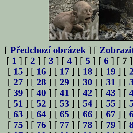
[
Předchozí obrázek
] [
Zobrazi
[
1
] [
2
] [
3
] [
4
] [
5
] [
6
] [
7
]
[
15
] [
16
] [
17
] [
18
] [
19
] [
[
27
] [
28
] [
29
] [
30
] [
31
] [
[
39
] [
40
] [
41
] [
42
] [
43
] [
[
51
] [
52
] [
53
] [
54
] [
55
] [
[
63
] [
64
] [
65
] [
66
] [
67
] [
[
75
] [
76
] [
77
] [
78
] [
79
] [