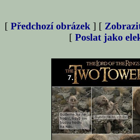
[
Předchozí obrázek
] [
Zobrazi
[
Poslat jako el