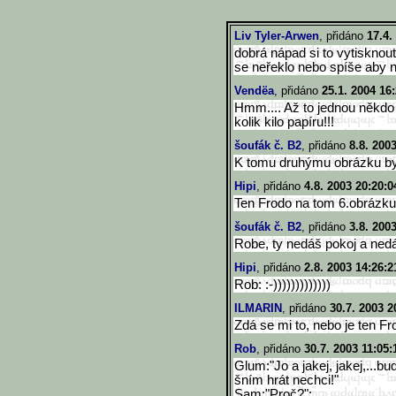
Liv Tyler-Arwen
, přidáno
17.4.
dobrá nápad si to vytisknout
se neřeklo nebo spíše aby 
Vendëa
, přidáno
25.1. 2004 16
Hmm.... Až to jednou někdo 
kolik kilo papíru!!!
šoufák č. B2
, přidáno
8.8. 200
K tomu druhýmu obrázku by
Hipi
, přidáno
4.8. 2003 20:20:0
Ten Frodo na tom 6.obrázku 
šoufák č. B2
, přidáno
3.8. 200
Robe, ty nedáš pokoj a nedá
Hipi
, přidáno
2.8. 2003 14:26:2
Rob: :-)))))))))))))
ILMARIN
, přidáno
30.7. 2003 2
Zdá se mi to, nebo je ten Fro
Rob
, přidáno
30.7. 2003 11:05:
Glum:"Jo a jakej, jakej,...b
šním hrát nechci!"
Sam:"Proč?"
;