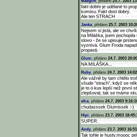
Maeglin
, přidáno
25.7. 2003 13
fakt dobře je udělané to pro
komixu. Fakt dost dobrý.
Ale ten STRACH
Janka
, přidáno
25.7. 2003 10:2
Nejsem si jistá, ale ve chví
na Miláška, jsem pochopila
slovo - že se upisuje prste
vyznívá. Glum Froda napadn
propasti.
Glum
, přidáno
24.7. 2003 20:0
NA MILÁŠKA...
Ruby
, přidáno
24.7. 2003 14:02
Ale vážně by tam chtělo tro
všude "strach", když se něk
je to o kus lepší než první s
zlepšovat, tak se máme skut
efca
, přidáno
24.7. 2003 9:16:1
chudasssek Glumissek :-)
Hipi
, přidáno
23.7. 2003 18:45:
SUPER.
Andy
, přidáno
23.7. 2003 16:51
Tak tohle je husty.moooc p