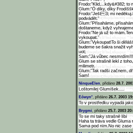
Frodo:"Klid,...kdy&#
382; to 
Glum:"Ó díky, díky Frodíššk
Frodo:"Ješt
3; mi neděkuj
podvádět."
Glum:"Přís
aháme, přísahám
doštaneme, když vyhrajeme
Frodo:"Ne já už to mám.Ten
vykoupat."
Glum:"Vykoupat!To ši děláš
budeme se šakra snažit vyh
uot;
Sam:"Já vůbec nesmrdím!!!
Glum se strašně lekl z toho,
milimetr.
Glum:"Tak radši začnem, d
Sam!
NinqueElen
, přidáno
28.7. 200
Loštomilej Glumíšek.....
Eówyn°
, přidáno
26.7. 2003 19
To v prostředku vypadá jako 
Brygmi
, přidáno
25.7. 2003 20
To se mi taky strašně líbí
Haha ta tráva vedle Gluma n
Sama pod ním.No nic zase 