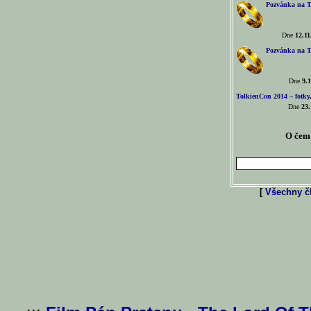
Pozvánka na T
Dne
12.11
Pozvánka na T
Dne
9.1
TolkienCon 2014 – fotky,
Dne
23.
O čem 
[
Všechny čl