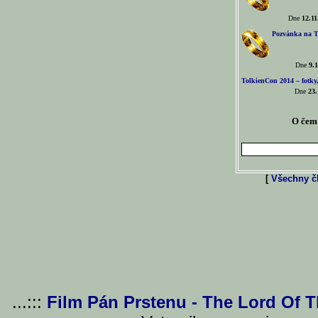
Dne
12.11
Pozvánka na T
Dne
9.1
TolkienCon 2014 – fotky,
Dne
23.
O čem 
[
Všechny čl
...:::
Film Pán Prstenu - The Lord Of 