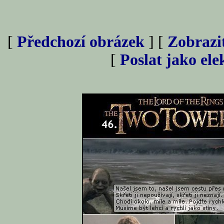
[
Předchozí obrázek
] [
Zobrazi
[
Poslat jako el