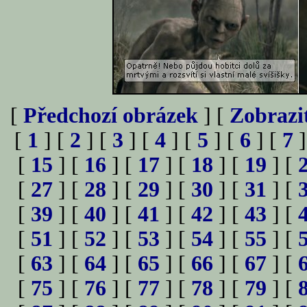
[
Předchozí obrázek
] [
Zobrazi
[
1
] [
2
] [
3
] [
4
] [
5
] [
6
] [
7
]
[
15
] [
16
] [
17
] [
18
] [
19
] [
[
27
] [
28
] [
29
] [
30
] [
31
] [
[
39
] [
40
] [
41
] [
42
] [
43
] [
[
51
] [
52
] [
53
] [
54
] [
55
] [
[
63
] [
64
] [
65
] [
66
] [
67
] [
[
75
] [
76
] [
77
] [
78
] [
79
] [