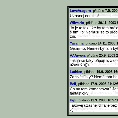
LoveAragorn
, přidáno
7.5. 200
Uzasnej comics!
Wilwarin
, přidáno
30.11. 2003 
Jo je to fakt, že by tam mělo
š tím líp. Nemusí se to pře
zní.
Yavanna
, přidáno
14.11. 2003 
Gismmo: Neměli by tam být 
AAArwen
, přidáno
25.9. 2003 
Tak já se taky připojim, a co
úžasný:))))
Lúthien
, přidáno
19.9. 2003 16
Za světlíšky? Nemá tam be
Bell
, přidáno
17.9. 2003 21:12:
Co na tom komentovat? Je t
fantastický!!!
Hipi
, přidáno
11.9. 2003 18:57:
Takovej úžasnej díl a je be
:-)