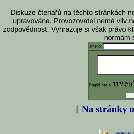
Diskuze čtenářů na těchto stránkách n
upravována. Provozovatel nemá vliv n
zodpovědnost. Vyhrazuje si však právo k
normám s
Jméno:
Přepiš heslo
[
Na stránky o
Pozvánka na T