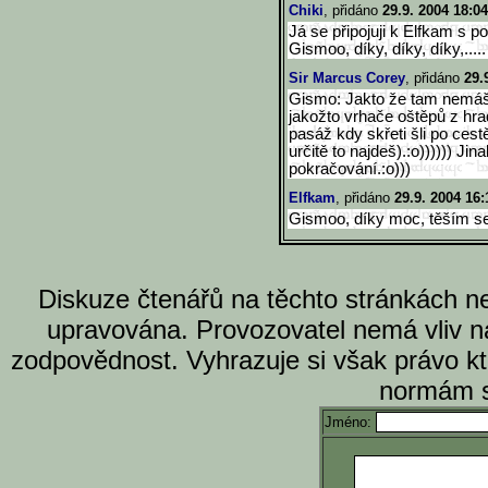
Chiki
, přidáno
29.9. 2004 18:04
Já se připojuji k Elfkam s 
Gismoo, díky, díky, díky,.....
Sir Marcus Corey
, přidáno
29.
Gismo: Jakto že tam nemáš
jakožto vrhače oštěpů z hra
pasáž kdy skřeti šli po cest
určitě to najdeš).:o)))))) J
pokračování.:o)))
Elfkam
, přidáno
29.9. 2004 16:
Gismoo, díky moc, těším se 
Diskuze čtenářů na těchto stránkách n
upravována. Provozovatel nemá vliv n
zodpovědnost. Vyhrazuje si však právo k
normám s
Jméno: