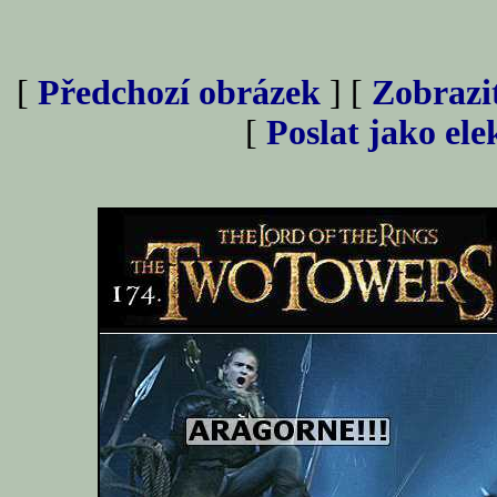
[
Předchozí obrázek
] [
Zobrazi
[
Poslat jako el