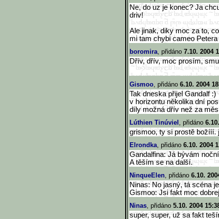
Ne, do uz je konec? Ja chcu
driv!
Ale jinak, diky moc za to, c
mi tam chybi cameo Petera 
boromira
, přidáno
7.10. 2004 1
Dřív, dřív, moc prosím, smu
Gismoo
, přidáno
6.10. 2004 18
Tak dneska přijel Gandalf :)
v horizontu několika dní pos
díly možná dřív než za měs
Lúthien Tinúviel
, přidáno
6.10
grismoo, ty si prostě božííí.
Elrondka
, přidáno
6.10. 2004 1
Gandalfina: Já bývám noční
A těším se na další.
NinqueElen
, přidáno
6.10. 200
Ninas: No jasný, tá scéna je
Gismoo: Jsi fakt moc dobrej
Ninas
, přidáno
5.10. 2004 15:3
super, super, už sa fakt te