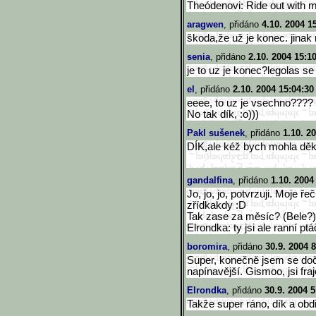
Theódenovi: Ride out with m
aragwen
, přidáno
4.10. 2004 1
škoda,že už je konec. jinak 
senia
, přidáno
2.10. 2004 15:1
je to uz je konec?legolas se
el
, přidáno
2.10. 2004 15:04:30
eeee, to uz je vsechno????
No tak dík, :o)))
Pakl sušenek
, přidáno
1.10. 2
DÍK,ale kéž bych mohla dě
gandalfina
, přidáno
1.10. 2004
Jo, jo, jo, potvrzuji. Moje 
zřídkakdy :D
Tak zase za měsíc? (Bele?)
Elrondka: ty jsi ale ranní pt
boromira
, přidáno
30.9. 2004 8
Super, konečně jsem se dočka
napínavější. Gismoo, jsi fraj
Elrondka
, přidáno
30.9. 2004 5
Takže super ráno, dík a obdiv