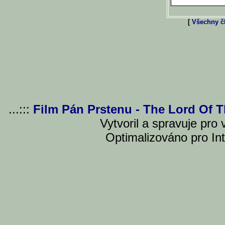
[
Všechny čl
...:::
Film Pán Prstenu - The Lord Of 
Vytvoril a spravuje pro
Optimalizováno pro Int