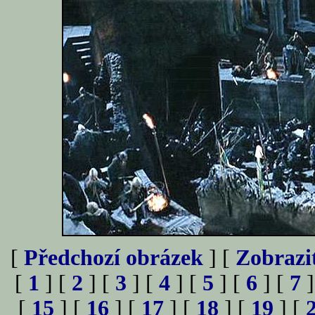
[
Předchozí obrázek
] [
Zobrazi
[
1
] [
2
] [
3
] [
4
] [
5
] [
6
] [
7
]
[
15
] [
16
] [
17
] [
18
] [
19
] [