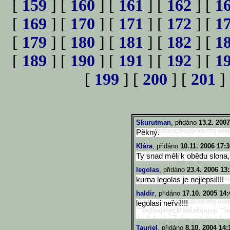
[
159
] [
160
] [
161
] [
162
] [
1
[
169
] [
170
] [
171
] [
172
] [
1
[
179
] [
180
] [
181
] [
182
] [
1
[
189
] [
190
] [
191
] [
192
] [
1
[
199
] [
200
] [
201
]
Skurutman
, přidáno
13.2. 2007
Pěkný.
Klára
, přidáno
10.11. 2006 17:3
Ty snad měli k obědu slona,
legolas
, přidáno
23.4. 2006 13
kurna legolas je nejlepsi!!!!
haldir
, přidáno
17.10. 2005 14:
legolasi neřvi!!!!
Tauriel
, přidáno
8.10. 2004 14: