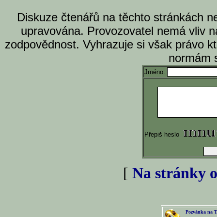
Diskuze čtenářů na těchto stránkách n
upravována. Provozovatel nemá vliv n
zodpovědnost. Vyhrazuje si však právo k
normám s
Jméno:
Přepiš heslo
[
Na stránky o
Pozvánka na T