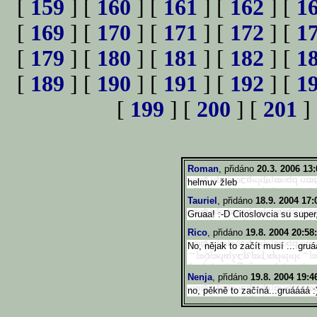
[
159
] [
160
] [
161
] [
162
] [
1
[
169
] [
170
] [
171
] [
172
] [
1
[
179
] [
180
] [
181
] [
182
] [
1
[
189
] [
190
] [
191
] [
192
] [
1
[
199
] [
200
] [
201
]
Roman
, přidáno
20.3. 2006 13:
helmuv žleb
Tauriel
, přidáno
18.9. 2004 17:
Gruaa! :-D Citoslovcia su super
Rico
, přidáno
19.8. 2004 20:58
No, nějak to začít musí ... gru
Nenja
, přidáno
19.8. 2004 19:4
no, pěkně to začíná...gruáááá :)