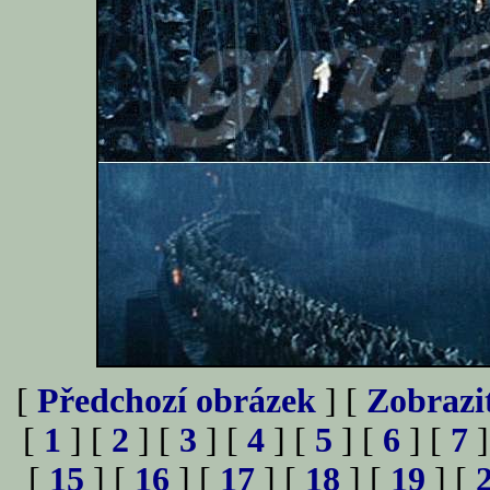
[
Předchozí obrázek
] [
Zobrazi
[
1
] [
2
] [
3
] [
4
] [
5
] [
6
] [
7
]
[
15
] [
16
] [
17
] [
18
] [
19
] [