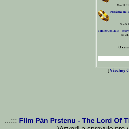
Dne
12.11
Pozvánka na T
Dne
9.1
TolkienCon 2014 – fotky,
Dne
23.
O čem 
[
Všechny čl
...:::
Film Pán Prstenu - The Lord Of 
Vytvoril a spravuje pro