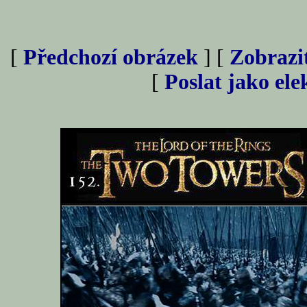
[
Předchozí obrázek
] [
Zobrazi
[
Poslat jako el