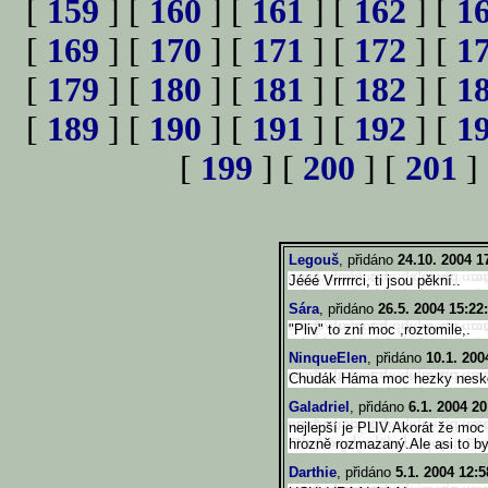
[
159
] [
160
] [
161
] [
162
] [
1
[
169
] [
170
] [
171
] [
172
] [
1
[
179
] [
180
] [
181
] [
182
] [
1
[
189
] [
190
] [
191
] [
192
] [
1
[
199
] [
200
] [
201
]
Legouš
, přidáno
24.10. 2004 1
Jééé Vrrrrrci, ti jsou pěkní..
Sára
, přidáno
26.5. 2004 15:22
"Pliv" to zní moc ,roztomile,.
NinqueElen
, přidáno
10.1. 200
Chudák Háma moc hezky neskon
Galadriel
, přidáno
6.1. 2004 20
nejlepší je PLIV.Akorát že moc
hrozně rozmazaný.Ale asi to by
Darthie
, přidáno
5.1. 2004 12:5