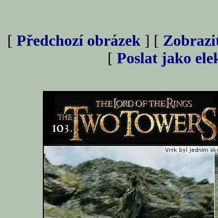
[
Předchozí obrázek
] [
Zobrazi
[
Poslat jako el