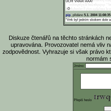
UCH! VRAA! AAA!
:-D
pip
, přidáno
5.1. 2004 11:08:35
"Vrrk byl jedním skokem dole a
Diskuze čtenářů na těchto stránkách n
upravována. Provozovatel nemá vliv n
zodpovědnost. Vyhrazuje si však právo k
normám s
Jméno:
Přepiš heslo