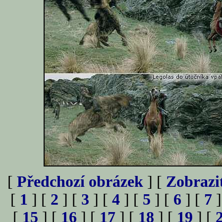
[
Předchozí obrázek
] [
Zobrazi
[
1
] [
2
] [
3
] [
4
] [
5
] [
6
] [
7
]
[
15
] [
16
] [
17
] [
18
] [
19
] [