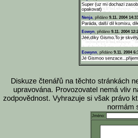
Super (uz mi dochazi zasob
opakovat)
Nenja
, přidáno
9.11. 2004 14:3
Paráda, další díl komixu, dí
Eowyn
, přidáno
9.11. 2004 12:
Jéé,díky Gismo.To je skvěl
Eowynn
, přidáno
9.11. 2004 6:
Jé Gismoo senzace...přijem
Diskuze čtenářů na těchto stránkách n
upravována. Provozovatel nemá vliv n
zodpovědnost. Vyhrazuje si však právo k
normám s
Jméno: