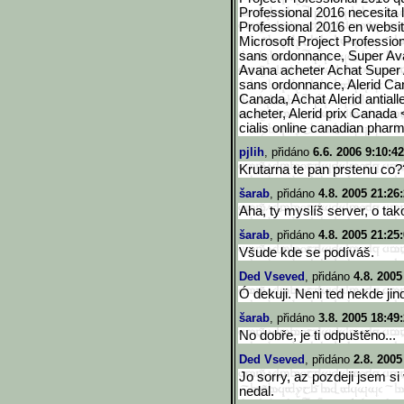
Professional 2016 necesita l
Professional 2016 en websi
Microsoft Project Professio
sans ordonnance, Super Ava
Avana acheter Achat Super
sans ordonnance, Alerid Ca
Canada, Achat Alerid antiall
acheter, Alerid prix Canada 
cialis online canadian pha
pjlih
, přidáno
6.6. 2006 9:10:42
Krutarna te pan prstenu c
šarab
, přidáno
4.8. 2005 21:26
Aha, ty myslíš server, o ta
šarab
, přidáno
4.8. 2005 21:25
Všude kde se podíváš.
Ded Vseved
, přidáno
4.8. 2005
Ó dekuji. Neni ted nekde ji
šarab
, přidáno
3.8. 2005 18:49
No dobře, je ti odpuštěno...
Ded Vseved
, přidáno
2.8. 2005
Jo sorry, az pozdeji jsem si
nedal.