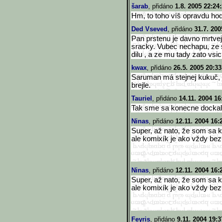
šarab
, přidáno
1.8. 2005 22:24
Hm, to toho víš opravdu hod
Ded Vseved
, přidáno
31.7. 200
Pan prstenu je davno mrtvej.
sracky. Vubec nechapu, ze 
dilu , a ze mu tady zato vsi
kwax
, přidáno
26.5. 2005 20:33
Saruman má stejnej kukuč, 
brejle.
Tauriel
, přidáno
14.11. 2004 16
Tak sme sa konecne dockali
Ninas
, přidáno
12.11. 2004 16:
Super, až nato, že som sa k
ale komixík je ako vždy bez 
Ninas
, přidáno
12.11. 2004 16:
Super, až nato, že som sa k
ale komixík je ako vždy bez 
Feyris
, přidáno
9.11. 2004 19:3