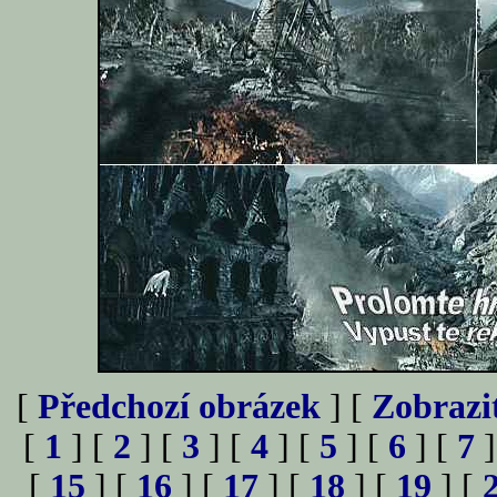
[
Předchozí obrázek
] [
Zobrazi
[
1
] [
2
] [
3
] [
4
] [
5
] [
6
] [
7
]
[
15
] [
16
] [
17
] [
18
] [
19
] [