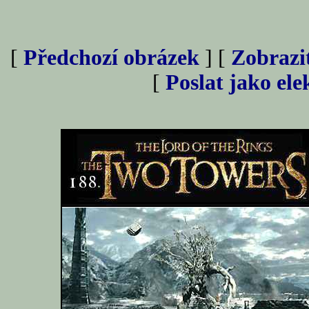
[
Předchozí obrázek
] [
Zobrazi
[
Poslat jako el