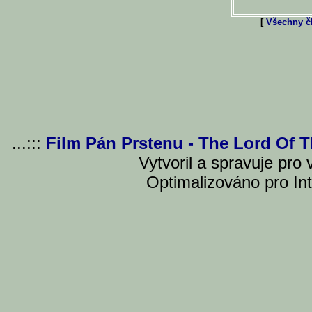
[
Všechny čl
...:::
Film Pán Prstenu - The Lord Of 
Vytvoril a spravuje pro
Optimalizováno pro Int