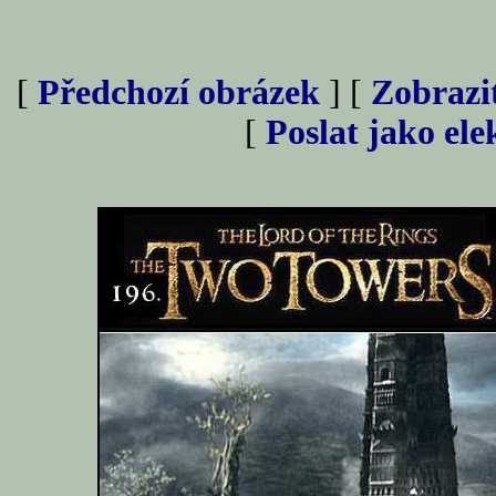
[
Předchozí obrázek
] [
Zobrazi
[
Poslat jako el