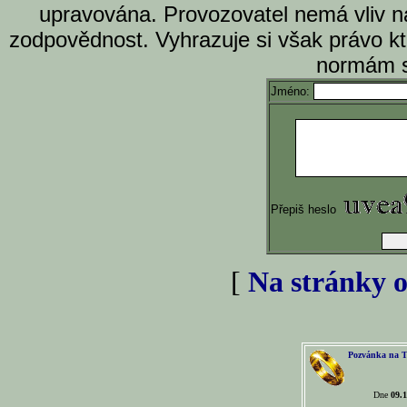
upravována. Provozovatel nemá vliv n
zodpovědnost. Vyhrazuje si však právo k
normám s
Jméno:
Přepiš heslo
[
Na stránky o
Pozvánka na T
Dne
09.1