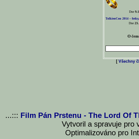
Dne
9.1
TolkienCon 2014 – fotky,
Dne
23.
O čem 
[
Všechny čl
...:::
Film Pán Prstenu - The Lord Of 
Vytvoril a spravuje pro
Optimalizováno pro Int