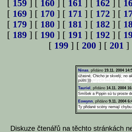
[
159
] [
160
] [
161
] [
162
] [
1
[
169
] [
170
] [
171
] [
172
] [
1
[
179
] [
180
] [
181
] [
182
] [
1
[
189
] [
190
] [
191
] [
192
] [
1
[
199
] [
200
] [
201
]
Ninas
, přidáno
19.11. 2004 14:
úžasné, Chicho je skvelý, no ak
púšti:)))
Tauriel
, přidáno
14.11. 2004 16
Smíšek a Pippin sú tu proste do
Eowynn
, přidáno
9.11. 2004 6:
Ty přidané scény nemají chybu..
Diskuze čtenářů na těchto stránkách n