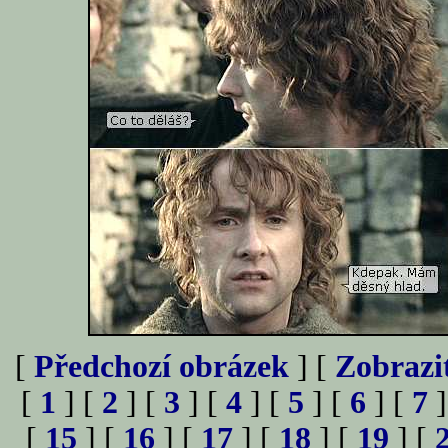
[
Předchozí obrázek
] [
Zobrazi
[
1
] [
2
] [
3
] [
4
] [
5
] [
6
] [
7
]
[
15
] [
16
] [
17
] [
18
] [
19
] [