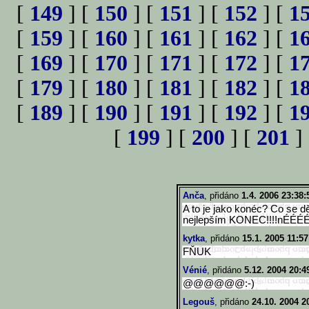
[
149
] [
150
] [
151
] [
152
] [
1
[
159
] [
160
] [
161
] [
162
] [
1
[
169
] [
170
] [
171
] [
172
] [
1
[
179
] [
180
] [
181
] [
182
] [
1
[
189
] [
190
] [
191
] [
192
] [
1
[
199
] [
200
] [
201
]
Anča
, přidáno
1.4. 2006 23:38:
A to je jako konéc? Co se děj
nejlepším KONEC!!!!nÉ
kytka
, přidáno
15.1. 2005 11:57
FŇUK
Vénié
, přidáno
5.12. 2004 20:4
@@@@@@:-)
Legouš
, přidáno
24.10. 2004 2