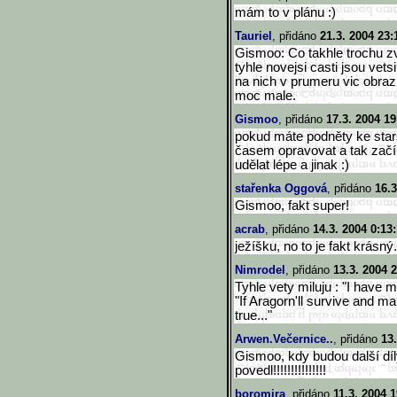
mám to v plánu :)
Tauriel
, přidáno
21.3. 2004 23:
Gismoo: Co takhle trochu zv
tyhle novejsi casti jsou vets
na nich v prumeru vic obraz
moc male.
Gismoo
, přidáno
17.3. 2004 19
pokud máte podněty ke starš
časem opravovat a tak zač
udělat lépe a jinak :)
stařenka Oggová
, přidáno
16.3
Gismoo, fakt super!
acrab
, přidáno
14.3. 2004 0:13
ježíšku, no to je fakt krásn
Nimrodel
, přidáno
13.3. 2004 
Tyhle vety miluju : "I have
"If Aragorn'll survive and m
true..."
Arwen.Večernice..
, přidáno
13.
Gismoo, kdy budou další dí
povedl!!!!!!!!!!!!!!!
boromira
, přidáno
11.3. 2004 1