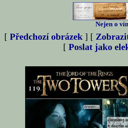
Nejen o vín
[
Předchozí obrázek
] [
Zobrazi
[
Poslat jako el