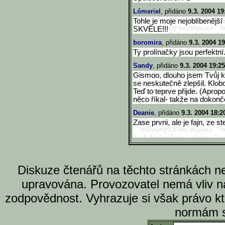
Lómeriel
, přidáno
9.3. 2004 19
Tohle je moje nejoblíbenějš
SKVĚLE!!!
boromira
, přidáno
9.3. 2004 19
Ty prolínačky jsou perfektní. 
Sandy
, přidáno
9.3. 2004 19:25
Gismoo, dlouho jsem Tvůj ko
se neskutečně zlepšil. Klob
Teď to teprve přijde. (Aprop
něco říkal- takže na dokonč
Deanie
, přidáno
9.3. 2004 18:2
Zase prvni, ale je fajn, ze s
Diskuze čtenářů na těchto stránkách n
upravována. Provozovatel nemá vliv n
zodpovědnost. Vyhrazuje si však právo k
normám s