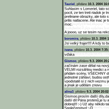
Tauriel
, přidáno
10.3. 2004 16:
Suhlasim s Lomeriel, tato 
pocit, ze ten treti riadok j
prelinane obrazky, ale toto s
prilis natlacene. Ale inac je
moc.
A joooo, uz se tesim na reko
boromira
, přidáno
10.3. 2004 
Jsi velký frajer!!!! A kdy to 
ivana
, přidáno
10.3. 2004 7:35:
vďaka
Gismoo
, přidáno
9.3. 2004 20:
začínám zase dělat na novýc
VELMI rozsáhlou reedici a r
přidám scény, VŠECHNY díly
jednotné záhlaví, budou ost
vpodstatě si z nich vezmu j
a jinak je udělám znovu
alina3
, přidáno
9.3. 2004 20:02
Gismoo.prosím další díly,dal
další díl Pána prstenů,je t
dobrej!!! :-) Už aby někdo t
Společenstvo! :-D