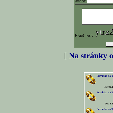
Jméno:
Přepiš heslo
[
Na stránky o
Pozvánka na T
Dne
09.1
Pozvánka na T
Dne
8.1
Pozvánka na T