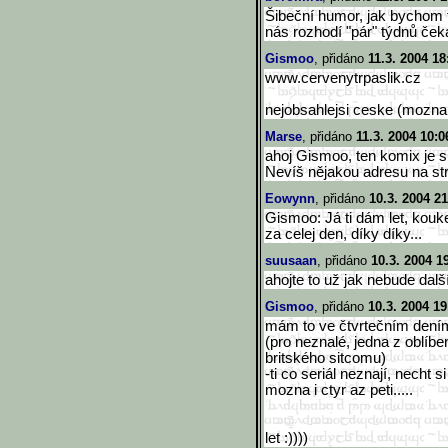
Šibeční humor, jak bychom t
nás rozhodí "pár" týdnů ček
Gismoo
, přidáno
11.3. 2004 18
www.cervenytrpaslik.cz
nejobsahlejsi ceske (mozna
Marse
, přidáno
11.3. 2004 10:0
ahoj Gismoo, ten komix je sk
Nevíš nějakou adresu na st
Eowynn
, přidáno
10.3. 2004 21
Gismoo: Já ti dám let, kouke
za celej den, díky díky...
suusaan
, přidáno
10.3. 2004 1
ahojte to už jak nebude dal
Gismoo
, přidáno
10.3. 2004 19
mám to ve čtvrtečním dením
(pro neznalé, jedna z oblíbe
britského sitcomu)
-ti co seriál neznají, necht s
mozna i ctyr az peti.....
let :))))