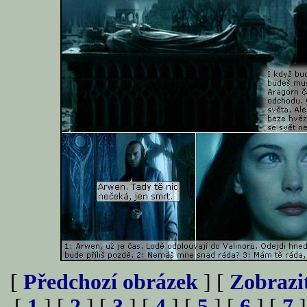
[
Předchozí obrázek
] [
Zobrazi
[
1
] [
2
] [
3
] [
4
] [
5
] [
6
] [
7
]