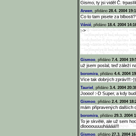
Gismo, ty jsi viděl Č. trpasl
Arwen
, přidáno
28.4. 2004 19:
Co to tam pisete za blbosti?
Vénié
, přidáno
18.4. 2004 14:1
:->
Gismoo
, přidáno
7.4. 2004 19:
už jsem poslal, teď záleží n
boromira
, přidáno
4.4. 2004 19
Více tak dobrých zpráv!!!:-))
Tauriel
, přidáno
3.4. 2004 20:3
Joooo! :-D Super, a kdy bu
Gismoo
, přidáno
2.4. 2004 18:
mám připravených dalších de
boromira
, přidáno
29.3. 2004 
To je skvělé, ale už sem ho
dloooouuuuháááá!!!
Gismoo
, přidáno
27.3. 2004 16