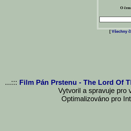
O čem 
[
Všechny čl
...:::
Film Pán Prstenu - The Lord Of 
Vytvoril a spravuje pro
Optimalizováno pro Int