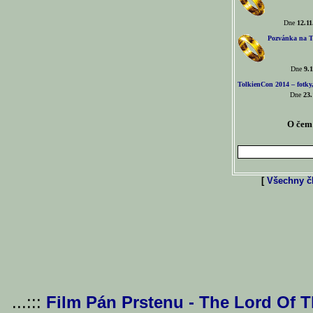
Dne
12.11
Pozvánka na T
Dne
9.1
TolkienCon 2014 – fotky,
Dne
23.
O čem 
[
Všechny čl
...:::
Film Pán Prstenu - The Lord Of 