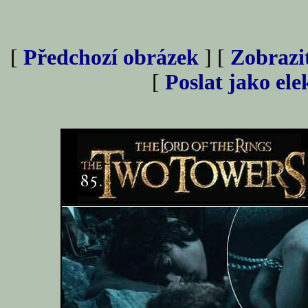
[
Předchozí obrázek
] [
Zobrazi
[
Poslat jako el