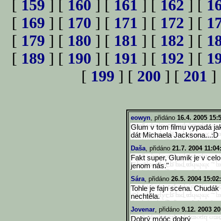
[
159
] [
160
] [
161
] [
162
] [
1
[
169
] [
170
] [
171
] [
172
] [
1
[
179
] [
180
] [
181
] [
182
] [
1
[
189
] [
190
] [
191
] [
192
] [
1
[
199
] [
200
] [
201
]
eowyn
, přidáno
16.4. 2005 15:
Glum v tom filmu vypadá ja
dát Michaela Jacksona...:D
Daša
, přidáno
21.7. 2004 11:04
Fakt super, Glumik je v celo
jenom nás."
Sára
, přidáno
26.5. 2004 15:02
Tohle je fajn scéna. Chudá
nechtěla.
Jovenar
, přidáno
9.12. 2003 20
Dobrý móóc dobrý