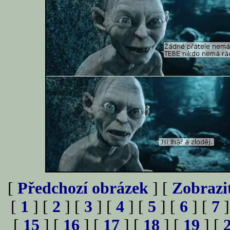
[
Předchozí obrázek
] [
Zobrazi
[
1
] [
2
] [
3
] [
4
] [
5
] [
6
] [
7
]
[
15
] [
16
] [
17
] [
18
] [
19
] [