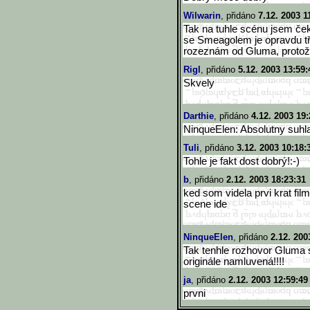
Wilwarin
, přidáno
7.12. 2003 1
Tak na tuhle scénu jsem če
se Smeagolem je opravdu tř
rozeznám od Gluma, protože
Rigl
, přidáno
5.12. 2003 13:59:
Skvely
Darthie
, přidáno
4.12. 2003 19:
NinqueElen: Absolutny suhla
Tuli
, přidáno
3.12. 2003 10:18:
Tohle je fakt dost dobrý!:-)
b
, přidáno
2.12. 2003 18:23:31
ked som videla prvi krat fil
scene ide
NinqueElen
, přidáno
2.12. 200
Tak tenhle rozhovor Gluma 
originále namluvená!!!!
ja
, přidáno
2.12. 2003 12:59:49
prvni