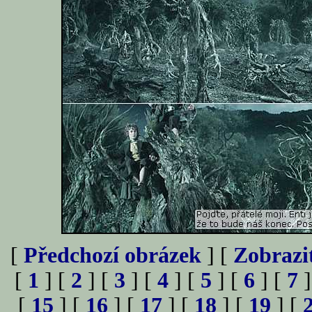
[
Předchozí obrázek
] [
Zobrazi
[
1
] [
2
] [
3
] [
4
] [
5
] [
6
] [
7
]
[
15
] [
16
] [
17
] [
18
] [
19
] [