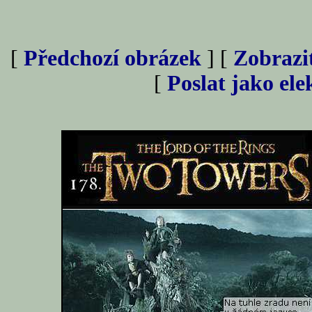
[
Předchozí obrázek
] [
Zobrazi
[
Poslat jako el