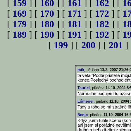
[
159
] [
160
] [
161
] [
162
] [
1
[
169
] [
170
] [
171
] [
172
] [
1
[
179
] [
180
] [
181
] [
182
] [
1
[
189
] [
190
] [
191
] [
192
] [
1
[
199
] [
200
] [
201
]
mik
, přidáno
13.2. 2007 21:26:
ta veta "Podte priatelia moj
konec.Posledný pochod ent
Tauriel
, přidáno
14.10. 2004 8:
Normalne pocujem tu uzasnu
Lómeriel
, přidáno
11.10. 2004 
Tady u toho se mi strašně lí
Nenja
, přidáno
11.10. 2004 16:
Když jsem tuhle scénu (konk
ani jsem si pořádně nevšimla
druhém nebo třetím zhlédnut