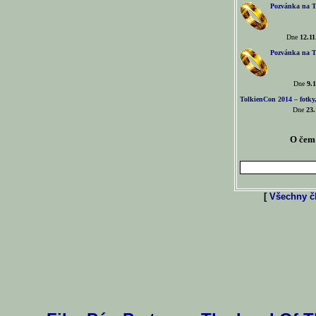
Pozvánka na T
Dne
12.11
Pozvánka na T
Dne
9.1
TolkienCon 2014 – fotky,
Dne
23.
O čem 
[
Všechny čl