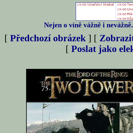
Nejen o víně vážně i nevážně
[
Předchozí obrázek
] [
Zobrazi
[
Poslat jako el