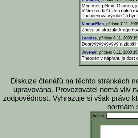
Moc moc pěkný, Gismoo, ja
těším na další. Jen úplná ma
Theodenova výroku "já bych 
NinqueElen
, přidáno
7.11. 200
Znovu se ukázala Aragornov
Legolas
, přidáno
6.11. 2003 19
Dobrýýýýýýýýýýý a zlepšil 
Jovenar
, přidáno
6.11. 2003 19
Theodén v nápřahu je dost dr
Diskuze čtenářů na těchto stránkách n
upravována. Provozovatel nemá vliv n
zodpovědnost. Vyhrazuje si však právo k
normám s
Jméno: