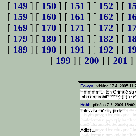
[
149
] [
150
] [
151
] [
152
] [
1
[
159
] [
160
] [
161
] [
162
] [
1
[
169
] [
170
] [
171
] [
172
] [
1
[
179
] [
180
] [
181
] [
182
] [
1
[
189
] [
190
] [
191
] [
192
] [
1
[
199
] [
200
] [
201
]
Eowyn
, přidáno
17.4. 2005 11:
Hmmmm.....ten Grimuč sa vo
toho co urobil???? :):) :):) :):ˇ
Hobit
, přidáno
7.3. 2004 15:00:
Tak zase někdy jindy...
Adios...