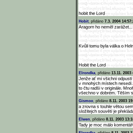
hobit the Lord
Hobit
, přidáno
7.3. 2004 14:57:
Aragorn ho neměl zarážet...
Kvůli tomu byla válka o Hel
Hobit the Lord
Elrondka
, přidáno
13.11. 2003 
Jenže ať mi všichni odpustí 
v mnohých místech nesedí. N
to čtu radši v originále. Mn
všechno v dobrém. Těším se
Gismoo
, přidáno
8.11. 2003 19
a zrovna s touhle větou sem 
složitejch souvětí je překl
Elwen
, přidáno
8.11. 2003 13:1
Tady je moc málo komentářů
Elrondka
, přidáno
8.11. 2003 1