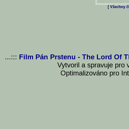
[
Všechny čl
...:::
Film Pán Prstenu - The Lord Of 
Vytvoril a spravuje pro
Optimalizováno pro Int