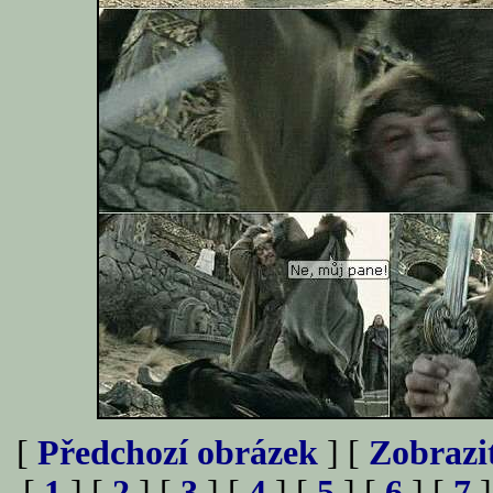
[
Předchozí obrázek
] [
Zobrazi
[
1
] [
2
] [
3
] [
4
] [
5
] [
6
] [
7
]