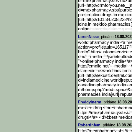
d=mexpharmacy.sbs ď»żbes
[url=http://crmforyou.net
/__
d=mexpharmacy.sbs]purple p
prescription drugs in mexico
[url=http://101.34.208.228/
icine in mexico pharmacies[/
online
LorenNisse
, přidáno
18.08.202
world pharmacy india <a hr
action=profile&uid=165117 
href=" http://usfoodservice
om/__media__/js/netsoltra
">online pharmacy india</a
http://cmdllc.net/__media
__
diamedicine.world india onl
[url=http://lexusf1centra
l.co
d=indiamedicine.world
]reput
canadian pharmacy india and
m/home.php?mod=space&u
pharmacies india[/url] reput
Freddyinerm
, přidáno
18.08.20
mexico drug stores pharmac
https://mexpharmacy.sbs/# 
drugs</a> - ď»żbest mexica
RobertInfem
, přidáno
18.08.20
http://mexpharmacy.sbs/# m