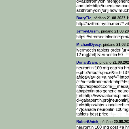
d=azithromycin.men]gener
i
and [url=http://uued.cn/spac
azithromycin[/url] how muc
BarryTic
, přidáno
21.08.2023 1
http://azithromycin.men/# z
JeffreyDrism
, přidáno
21.08.20
https://stromectolonline.pro
MichaelDyecy
, přidáno
21.08.2
ivermectin tablets order [url
12 mg[/url] ivermectin 50
DonaldSam
, přidáno
21.08.202
neurontin 100 mg cap <a hre
e.php?mod=space&uid=13775
africa</a> or <a href=" htt
/js/netsoltrademark.php?d=
http://expedot.com/__medi
a
abapentin.pro generic neuro
[url=http://www.atomicpr.
net
d=gabapentin.pro]neuron
tin
[url=https://bbs.xiaoditech.c
47]canada neurontin 100mg l
tablets best price
RobertUnisk
, přidáno
20.08.20
neurontin 100 mg cost <a h