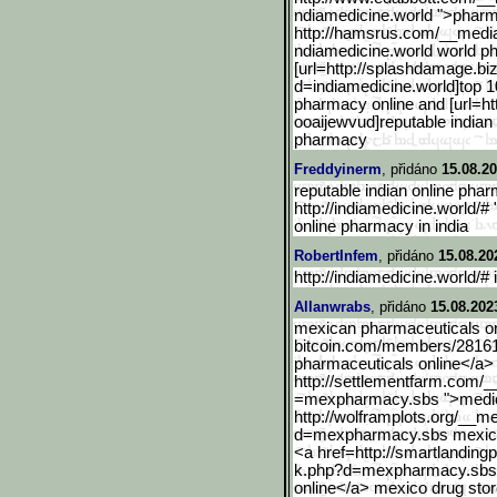
ndiamedicine.world ">pharm
http://hamsrus.com/__medi
ndiamedicine.world world p
[url=http://splashdamage.
bi
d=indiamedicine.world]t
op 1
pharmacy online and [url=ht
ooaijewvud]reputab
le indian
pharmacy
Freddyinerm
, přidáno
15.08.20
reputable indian online pha
http://indiamedicine.world/#
online pharmacy in india
RobertInfem
, přidáno
15.08.20
http://indiamedicine.world/#
Allanwrabs
, přidáno
15.08.202
mexican pharmaceuticals onl
bitcoin.com/memb
ers/2816
pharmaceuticals online</a> 
http://settlementfarm.com/
=mexpharmacy.sbs ">medic
http://wolframplots.org/_
_me
d=mexpharmacy.sbs mexica
<a href=http://smartlanding
k.php?d=mexpharmacy.sbs
online</a> mexico drug sto