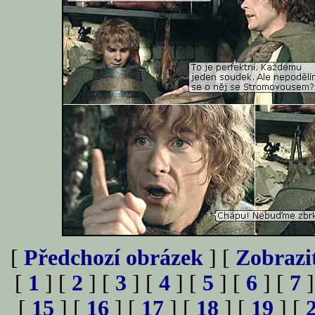
[
Předchozí obrázek
] [
Zobrazi
[
1
] [
2
] [
3
] [
4
] [
5
] [
6
] [
7
]
[
15
] [
16
] [
17
] [
18
] [
19
] [