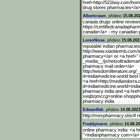
href=http://521boy.com/hom
drug stores pharmacies</a
Albertcrawn
, přidáno
15.08.20
canada drugs online reviews
https://certifiedcanadaphar
canada</a> - my canadian
LorenNisse
, přidáno
15.08.202
reputable indian pharmacies
http://www.xiaolanmb.com/
pharmacy</a> or <a href=" 
_media__/js/netsoltrademar
pharmacy mail order</a>
http://wisdomliterature.o
rg/_
d=indiamedicine.world best
<a href=http://mediandorra
d=indiamedicine.world>indi
a
pharmacy india and <a href=
xeqbzjmccg>onli
ne shoppin
pharmacy india
Edwardfah
, přidáno
14.08.2023
http://mexpharmacy.sbs/# r
Freddyinerm
, přidáno
14.08.20
online pharmacy india: <a hr
">indianpharmacy com</a> 