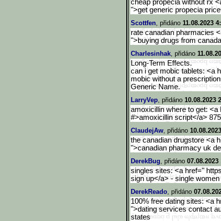
cheap propecia without rx <a
">get generic propecia pric
Scottfen
, přidáno
11.08.2023 4
rate canadian pharmacies <a
">buying drugs from canad
Charlesinhak
, přidáno
11.08.2
Long-Term Effects.
can i get mobic tablets: <a 
mobic without a prescription
Generic Name.
LarryVep
, přidáno
10.08.2023 
amoxicillin where to get: <a 
#>amoxicillin script</a> 875
ClaudejAw
, přidáno
10.08.2023
the canadian drugstore <a h
">canadian pharmacy uk de
DerekBug
, přidáno
07.08.2023 
singles sites: <a href=" http
sign up</a> - single women 
DerekReado
, přidáno
07.08.20
100% free dating sites: <a h
">dating services contact au
states