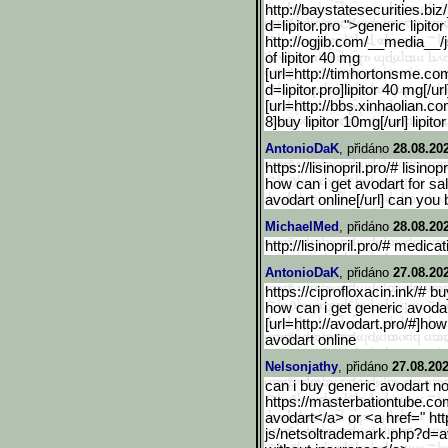
http://baystatesecurities.biz/
d=lipitor.pro ">generic lipi
http://ogjib.com/__media_
_/
of lipitor 40 mg
[url=http://timhortonsme.
com
d=lipitor.pro]lipitor 40 mg[/url
[url=http://bbs.xinhaolian.c
8]buy lipitor 10mg[/url] lipito
AntonioDaK
, přidáno
28.08.20
https://lisinopril.pro/# lisino
how can i get avodart for sal
avodart online[/url] can you 
MichaelMed
, přidáno
28.08.20
http://lisinopril.pro/# medicat
AntonioDaK
, přidáno
27.08.20
https://ciprofloxacin.ink/# b
how can i get generic avodar
[url=http://avodart.pro/#]how
avodart online
Nelsonjathy
, přidáno
27.08.202
can i buy generic avodart no
https://masterbationtube.co
avodart</a> or <a href=" ht
js/netsoltrademark.php?d=