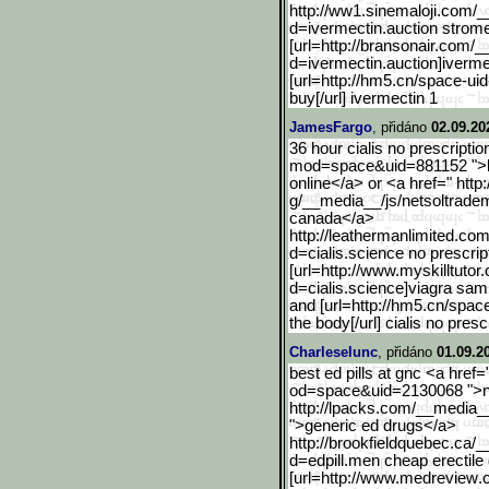
http://ww1.sinemaloji.com
/_
d=ivermectin.auction strome
[url=http://bransonair.co
m/__
d=ivermectin.auction]iver
me
[url=http://hm5.cn/space-uid
buy[/url] ivermectin 1
JamesFargo
, přidáno
02.09.20
36 hour cialis no prescript
mod
=space&uid=881152 ">be
online</a> or <a href=" http:
g/__media__/js/netsoltrade
canada</a>
http://leathermanlimited.
com
d=cialis.science no prescript
[url=http://www.myskilltu
tor
d=cialis.science]vi
agra sampl
and [url=http://hm5.cn/spac
the body[/url] cialis no pres
Charleselunc
, přidáno
01.09.2
best ed pills at gnc <a hre
od=space&uid=2130068 ">na
http://lpacks.com/__media__
">generic ed drugs</a>
http://brookfieldquebec.c
a/_
d=edpill.men cheap erectile d
[url=http://www.medreview
.