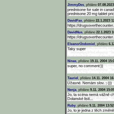
JimmyDes
, přidáno
07.08.2023
prednisone for sale in canad
prednisone 20 mg tablet pri
DavidFax
, přidáno
22.1.2023 1
https://drugsoverthecounter
DavidNus
, přidáno
22.1.2023 1
https://drugsoverthecounter
EleanorÚndomiel
, přidáno
6.1
Taky super
Ninas
, přidáno
19.11. 2004 15:
super, no comment:))
Tauriel
, přidáno
14.11. 2004 16
Úžasné. Nemám slov. ;-)))
Nenja
, přidáno
9.11. 2004 15:0
Jo, ta scéna nemá vážně chy
Dolanské listí...
Ruby
, přidáno
9.11. 2004 13:52
Jo, to je jedna z těch změně