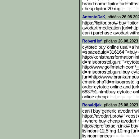
brand name lipitor [url=https:/
cheap lipitor 20 mg
AntonioDaK
, přidáno
26.08.20
https://lipitor.pro/# buy lipito
avodart medication [url=http
can i purchase avodart witho
RobertHof
, přidáno
26.08.2023
cytotec buy online usa <a 
=space&uid=316164 ">buy cy
http://kohlstransformation.in
d=misoprostol.guru ">cytot
http://www.golfmatch.com/
_
d=misoprostol.guru buy cyt
[url=http://www.brankampu
s
emark.php?d=misoprostol.
order cytotec online and [ur
683791.html]buy cytotec onlin
online cheap
Ronaldjek
, přidáno
25.08.2023
can i buy generic avodart wi
https://avodart.pro/# ">cost
- where buy cheap avodart n
http://ciprofloxacin.ink/
# buy 
lisinopril 12.5 mg 10 mg [url=h
lisinopril prices