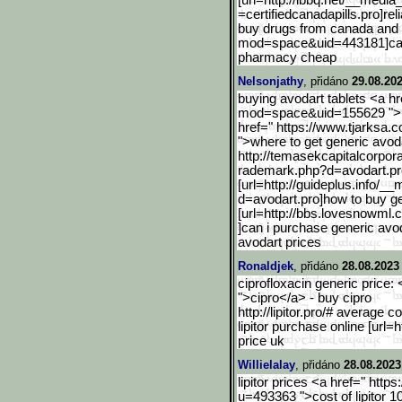
[url=http://ibbq.net/__me
dia
=certifiedcanadapills.pro]reli
buy drugs from canada and 
mod=space&uid=443181]c
a
pharmacy cheap
Nelsonjathy
, přidáno
29.08.202
buying avodart tablets <a h
mod=space&uid=155629 ">how
href=" https://www.tjarksa.
">where to get generic avoda
http://temasekcapitalcorp
or
rademark.php?d=avodart.pro
[url=http://guideplus.inf
o/__m
d=avodart.pro]how to buy ge
[url=http://bbs.lovesnowml
]can i purchase generic avoda
avodart prices
Ronaldjek
, přidáno
28.08.2023
ciprofloxacin generic price: <
">cipro</a> - buy cipro
http://lipitor.pro/# average co
lipitor purchase online [url=htt
price uk
Willielalay
, přidáno
28.08.2023
lipitor prices <a href=" http
u=493363 ">cost of lipitor 