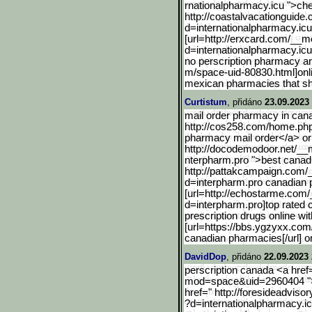
rnationalpharmacy.icu ">c
http://coastalvacationgui
de.
d=internationalpharm
acy.ic
[url=http://erxcard.com/_
_me
d=internationalpharmacy.icu
no perscription pharmacy an
m/space-uid-80830.html]onl
mexican pharmacies that sh
Curtistum
, přidáno
23.09.2023
mail order pharmacy in can
http://cos258.com/home.p
pharmacy mail order</a> or
http://docodemodoor.net/__
nterpharm.pro ">best cana
http://pattakcampaign.com
/
d=interpharm.pro canadian
[url=http://echostarme.co
m/
d=interpharm.pro]top rated 
prescription drugs online wi
[url=https://bbs.ygzyxx.com
canadian pharmacies[/url] 
DavidDop
, přidáno
22.09.2023 
perscription canada <a hre
mod=space&uid=2960404 ">1
href=" http://foresideadviso
?d=internationalpharmacy.ic