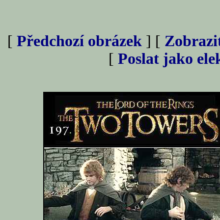
[
Předchozí obrázek
] [
Zobrazi
[
Poslat jako el