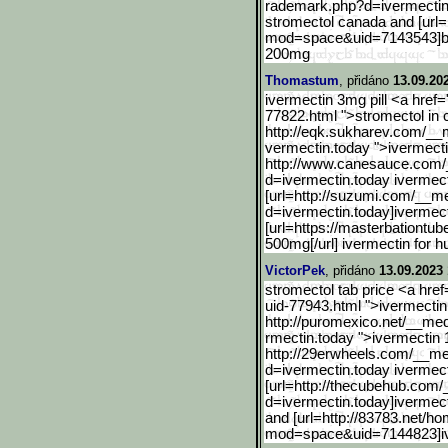
rademark.php?d=ivermectin
stromectol canada and [url=
mod=space&uid=7143543]buy
200mg
Thomastum
, přidáno
13.09.20
ivermectin 3mg pill <a href
77822.html ">stromectol in 
http://eqk.sukharev.com/__
vermectin.today ">ivermect
http://www.canesauce.com/
d=ivermectin.today ivermect
[url=http://suzumi.com/__
me
d=ivermectin.today]ivermect
[url=https://masterbationtub
500mg[/url] ivermectin for 
VictorPek
, přidáno
13.09.2023 
stromectol tab price <a hre
uid-77943.html ">ivermectin
http://puromexico.net/__me
rmectin.today ">ivermectin 
http://29erwheels.com/__m
d=ivermectin.today ivermec
[url=http://thecubehub.co
m/_
d=ivermectin.today]iverme
c
and [url=http://83783.net/h
mod=space&uid=7144823]i