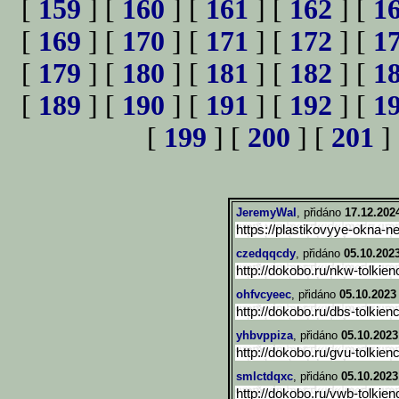
[
159
] [
160
] [
161
] [
162
] [
1
[
169
] [
170
] [
171
] [
172
] [
1
[
179
] [
180
] [
181
] [
182
] [
1
[
189
] [
190
] [
191
] [
192
] [
1
[
199
] [
200
] [
201
]
JeremyWal
, přidáno
17.12.202
https://plastikovyye-okna-n
czedqqcdy
, přidáno
05.10.2023
http://dokobo.ru/nkw-tolkien
ohfvcyeec
, přidáno
05.10.2023
http://dokobo.ru/dbs-tolkien
yhbvppiza
, přidáno
05.10.2023
http://dokobo.ru/gvu-tolkien
smlctdqxc
, přidáno
05.10.2023
http://dokobo.ru/vwb-tolkien