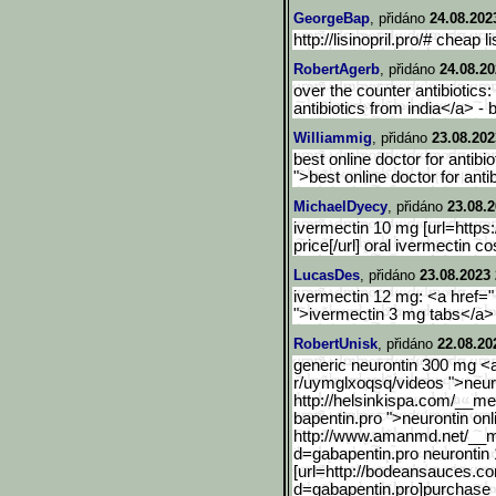
GeorgeBap
, přidáno
24.08.202
http://lisinopril.pro/# cheap l
RobertAgerb
, přidáno
24.08.20
over the counter antibiotics: 
antibiotics from india</a> - b
Williammig
, přidáno
23.08.202
best online doctor for antibio
">best online doctor for anti
MichaelDyecy
, přidáno
23.08.2
ivermectin 10 mg [url=https:
price[/url] oral ivermectin co
LucasDes
, přidáno
23.08.2023 
ivermectin 12 mg: <a href=" 
">ivermectin 3 mg tabs</a>
RobertUnisk
, přidáno
22.08.20
generic neurontin 300 mg <
r/uymglxoqsq/videos ">neur
http://helsinkispa.com/__me
bapentin.pro ">neurontin o
http://www.amanmd.net/__
d=gabapentin.pro neurontin
[url=http://bodeansauces.
co
d=gabapentin.pro]purcha
se 