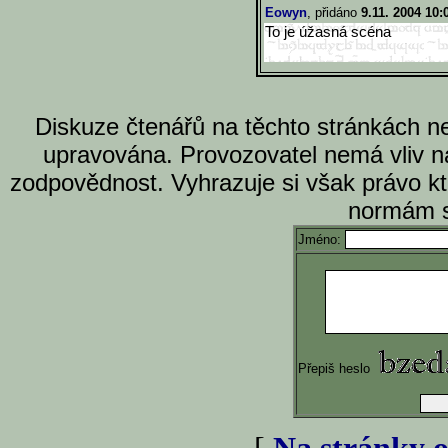
Eowyn
, přidáno
9.11. 2004 10:
To je úžasná scéna
Diskuze čtenářů na těchto stránkách n
upravována. Provozovatel nemá vliv n
zodpovědnost. Vyhrazuje si však právo k
normám s
Jméno:
Přepiš heslo