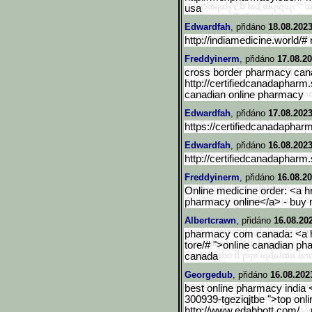
usa
Edwardfah
, přidáno
18.08.2023
http://indiamedicine.world/#
Freddyinerm
, přidáno
17.08.20
cross border pharmacy cana
http://certifiedcanadapharm.
canadian online pharmacy
Edwardfah
, přidáno
17.08.2023
https://certifiedcanadaphar
Edwardfah
, přidáno
16.08.2023
http://certifiedcanadapharm.
Freddyinerm
, přidáno
16.08.20
Online medicine order: <a hr
pharmacy online</a> - buy m
Albertcrawn
, přidáno
16.08.20
pharmacy com canada: <a hr
tore/# ">online canadian p
canada
Georgedub
, přidáno
16.08.202
best online pharmacy india <
300939-tgeziqjtbe ">top onl
http://www.edabbott.com/_