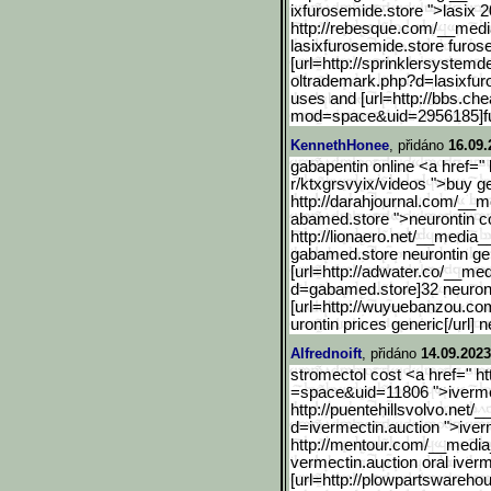
ixfurosemide.store ">lasix 
http://rebesque.com/__med
lasixfurosemide.store furo
[url=http://sprinklersyst
emde
oltrademark.php?d=lasixfu
uses and [url=http://bbs.c
mod=space&uid=2956185]f
KennethHonee
, přidáno
16.09.
gabapentin online <a href="
r/ktxgrsvyix/videos ">buy ge
http://darahjournal.com/__m
abamed.store ">neurontin c
http://lionaero.net/__med
ia_
gabamed.store neurontin ge
[url=http://adwater.co/__
med
d=gabamed.store]32 neuront
[url=http://wuyuebanzou.co
urontin prices generic[/url] n
Alfrednoift
, přidáno
14.09.2023
stromectol cost <a href=" 
=space&uid=11806 ">ivermec
http://puentehillsvolvo.net/_
d=ivermectin.auction ">ive
http://mentour.com/__medi
a
vermectin.auction oral iverm
[url=http://plowpartsware
hou