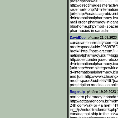
prescription</a>
http://directimagesintera
ctiv
rademark.php?d=internation
[url=http://coastalagrobi
z.ne
d=internationalpharma
cy.ic
mail order pharmacy in can
bbs/home.php?mod=space
pharmacies in canada
DavidDop
, přidáno
21.09.2023 
canadian pharmacy com <a 
mod=space&uid=2960876 ">c
href=" http://note-art.com/
nationalpharmacy.icu ">big
http://oesconderijosecret
o.c
d=internationalpharma
cy.ic
[url=http://completegrowk
it
d=internationalpharm
acy.icu
and [url=http://www.zhuang
mod=space&uid=667467
]c
prescription medication onli
RogerLip
, přidáno
19.09.2023 
northern pharmacy canada 
http://adtgamer.com.br/mem
24h com</a> or <a href=" h
ia__/js/netsoltrademark.ph
canada that ship to the us<