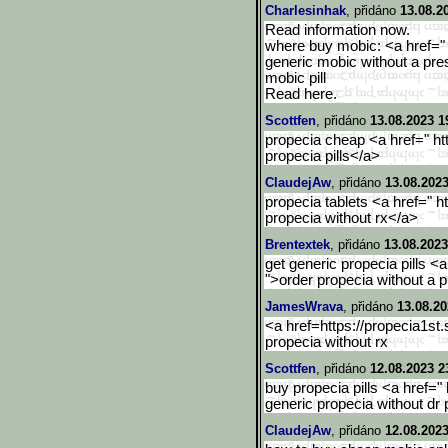
Charlesinhak
, přidáno
13.08.2
Read information now.
where buy mobic: <a href=" 
generic mobic without a pre
mobic pill
Read here.
Scottfen
, přidáno
13.08.2023 1
propecia cheap <a href=" ht
propecia pills</a>
ClaudejAw
, přidáno
13.08.2023
propecia tablets <a href=" h
propecia without rx</a>
Brentextek
, přidáno
13.08.2023
get generic propecia pills <a
">order propecia without a p
JamesWrava
, přidáno
13.08.20
<a href=https://propecia1st.
propecia without rx
Scottfen
, přidáno
12.08.2023 2
buy propecia pills <a href="
generic propecia without dr 
ClaudejAw
, přidáno
12.08.2023