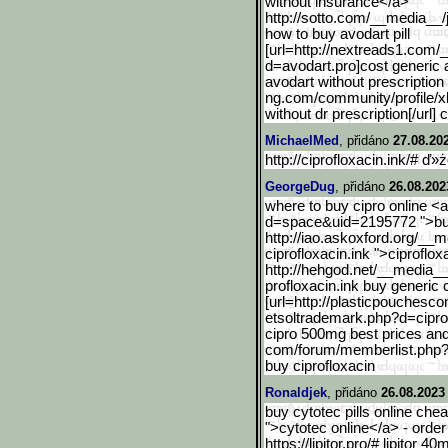
without insurance</a>
http://sotto.com/__media_
_/
how to buy avodart pill
[url=http://nextreads1.co
m/_
d=avodart.pro]cost generic a
avodart without prescriptio
ng.com/community/profile/x
without dr prescription[/url]
MichaelMed
, přidáno
27.08.20
http://ciprofloxacin.ink/# ď»
GeorgeDug
, přidáno
26.08.202
where to buy cipro online 
d=space&uid=2195772 ">buy
http://iao.askoxford.org/__
ciprofloxacin.ink ">ciproflo
http://hehgod.net/__media
__
profloxacin.ink buy generic 
[url=http://plasticpouche
sco
etsoltrademark.php?d=cipro
cipro 500mg best prices an
com/forum/memberlist.ph
buy ciprofloxacin
Ronaldjek
, přidáno
26.08.2023
buy cytotec pills online chea
">cytotec online</a> - order
https://lipitor.pro/# lipitor 40