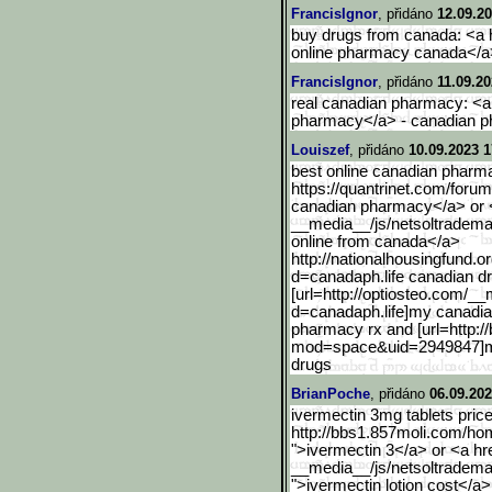
FrancisIgnor
, přidáno
12.09.20
buy drugs from canada: <a hr
online pharmacy canada</a>
FrancisIgnor
, přidáno
11.09.20
real canadian pharmacy: <a 
pharmacy</a> - canadian p
Louiszef
, přidáno
10.09.2023 1
best online canadian pharm
https://quantrinet.com/foru
canadian pharmacy</a> or <a
__media__/js/netsoltradema
online from canada</a>
http://nationalhousingfun
d.o
d=canadaph.life canadian 
[url=http://optiosteo.com
/__
d=canadaph.life]my canadia
pharmacy rx and [url=http:
mod=space&uid=2949847]my
drugs
BrianPoche
, přidáno
06.09.202
ivermectin 3mg tablets price
http://bbs1.857moli.com/ho
">ivermectin 3</a> or <a hr
__media__/js/netsoltradema
">ivermectin lotion cost</a>