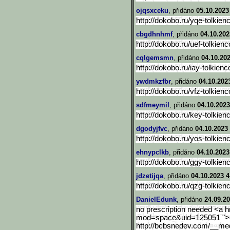
ojqsxceku
, přidáno
05.10.2023
http://dokobo.ru/yqe-tolkien
cbgdhnhmf
, přidáno
04.10.202
http://dokobo.ru/uef-tolkienc
cqlgemsmn
, přidáno
04.10.202
http://dokobo.ru/iay-tolkienc
ywdmkzfbr
, přidáno
04.10.202
http://dokobo.ru/vfz-tolkienc
sdfmeymil
, přidáno
04.10.2023
http://dokobo.ru/key-tolkien
dgodyjfvc
, přidáno
04.10.2023 
http://dokobo.ru/yos-tolkien
ehnypclkb
, přidáno
04.10.2023
http://dokobo.ru/ggy-tolkien
jdzetijqa
, přidáno
04.10.2023 4
http://dokobo.ru/qzg-tolkien
DanielEdunk
, přidáno
24.09.20
no prescription needed <a 
mod=space&uid=125051 ">c
http://bcbsnedev.com/__me