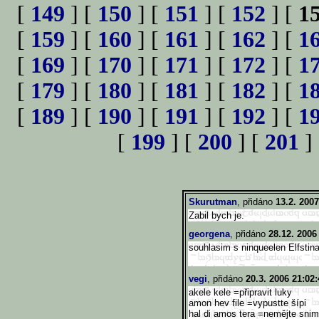
[
149
] [
150
] [
151
] [
152
] [
1
[
159
] [
160
] [
161
] [
162
] [
1
[
169
] [
170
] [
171
] [
172
] [
1
[
179
] [
180
] [
181
] [
182
] [
1
[
189
] [
190
] [
191
] [
192
] [
1
[
199
] [
200
] [
201
]
Skurutman
, přidáno
13.2. 2007
Zabil bych je.
georgena
, přidáno
28.12. 2006
souhlasim s ninqueelen Elfstina
vegi
, přidáno
20.3. 2006 21:02:
akele kele =připravit luky
amon hev file =vypustte šípi
hal di amos tera =nemějte snimi