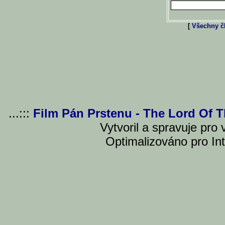
[
Všechny čl
...:::
Film Pán Prstenu - The Lord Of 
Vytvoril a spravuje pro
Optimalizováno pro Int