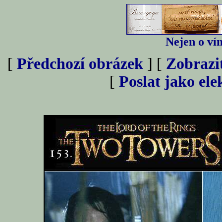
Nejen o vín
[
Předchozí obrázek
] [
Zobrazi
[
Poslat jako el