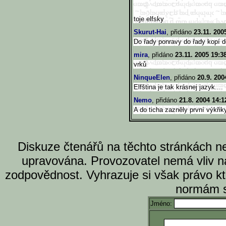
toje elfsky
Skurut-Hai
, přidáno
23.11. 200
Do řady ponravy do řady kopí d
mira
, přidáno
23.11. 2005 19:3
vrků
NinqueElen
, přidáno
20.9. 200
Elfština je tak krásnej jazyk....
Nemo
, přidáno
21.8. 2004 14:1
A do ticha zazněly první výkřiky
Diskuze čtenářů na těchto stránkách n
upravována. Provozovatel nemá vliv n
zodpovědnost. Vyhrazuje si však právo k
normám s
Jméno: