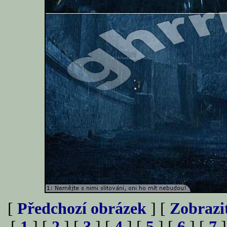
[
Předchozí obrázek
] [
Zobrazi
[
1
] [
2
] [
3
] [
4
] [
5
] [
6
] [
7
]