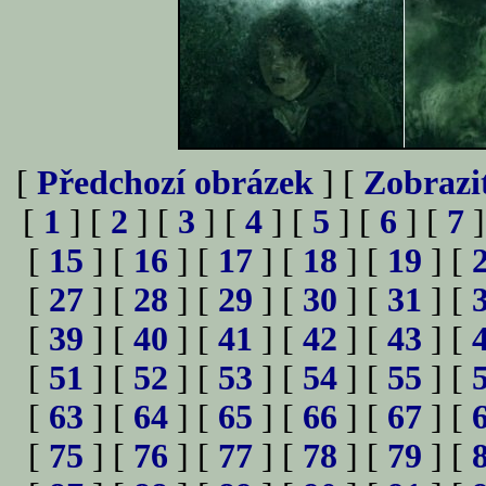
[
Předchozí obrázek
] [
Zobrazi
[
1
] [
2
] [
3
] [
4
] [
5
] [
6
] [
7
]
[
15
] [
16
] [
17
] [
18
] [
19
] [
[
27
] [
28
] [
29
] [
30
] [
31
] [
[
39
] [
40
] [
41
] [
42
] [
43
] [
[
51
] [
52
] [
53
] [
54
] [
55
] [
[
63
] [
64
] [
65
] [
66
] [
67
] [
[
75
] [
76
] [
77
] [
78
] [
79
] [