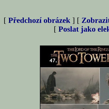
[
Předchozí obrázek
] [
Zobrazi
[
Poslat jako el