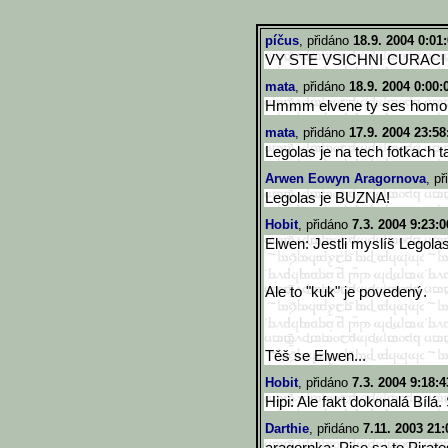
píčus
, přidáno
18.9. 2004 0:01
VY STE VSICHNI CURACI
mata
, přidáno
18.9. 2004 0:00:
Hmmm elvene ty ses homous 
mata
, přidáno
17.9. 2004 23:58
Legolas je na tech fotkach
Arwen Eowyn Aragornova
, p
Legolas je BUZNA!
Hobit
, přidáno
7.3. 2004 9:23:0
Elwen: Jestli myslíš Legolas
Ale to "kuk" je povedený.
Těš se Elwen...
Hobit
, přidáno
7.3. 2004 9:18:4
Hipi: Ale fakt dokonalá Bílá.
Darthie
, přidáno
7.11. 2003 21: