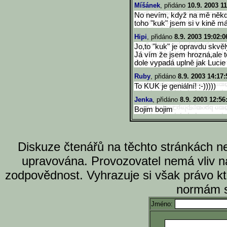
Míšánek
, přidáno
10.9. 2003 11
No nevím, když na mě někdo
toho "kuk" jsem si v kině má
Hipi
, přidáno
8.9. 2003 19:02:0
Jo,to "kuk" je opravdu skvěl
Já vím že jsem hrozná,ale t
dole vypadá uplně jak Lucie B
Ruby
, přidáno
8.9. 2003 14:17:
To KUK je geniální! :-)))))
Jenka
, přidáno
8.9. 2003 12:56
Bojim bojim
Diskuze čtenářů na těchto stránkách n
upravována. Provozovatel nemá vliv n
zodpovědnost. Vyhrazuje si však právo k
normám s
Jméno: