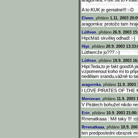
aragornka: Pise sa to Pirate
A to KUK je genialne!!! :-D
Elwen
, přidáno
1.11. 2003 20:0
aragornka: protože tam hra
Lúthien
, přidáno
26.9. 2003 15
Hipi:Máš skvělej odhad! :-)
Hipi
, přidáno
20.9. 2003 13:33:
Lúthien:že jo??? :-)
Lúthien
, přidáno
19.9. 2003 16
Hipi:Teda,to je fakt good!A
vzpomenout koho mi to při
nedělam srandu,vážně to ta
aragornka
, přidáno
11.9. 2003 
I LOVE PIRATES OF THE K
Menienan
, přidáno
11.9. 2003 
V Pirátech bohužel nikdo ne
Erin
, přidáno
10.9. 2003 21:00:
Rrrenatkaaa : Mě taky !!! :o)
Rrrenatkaaa
, přidáno
10.9. 200
ten predposledni obrazek mi 