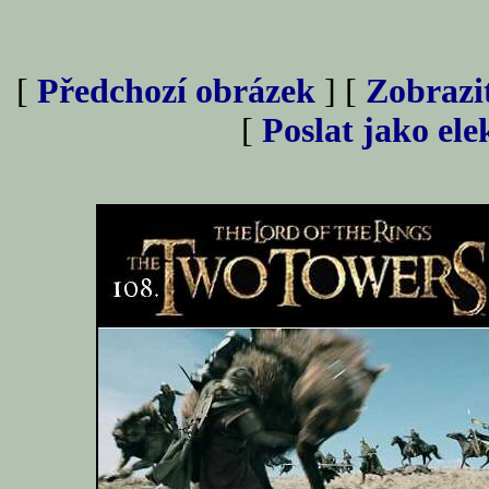
[
Předchozí obrázek
] [
Zobrazi
[
Poslat jako el