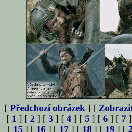
[
Předchozí obrázek
] [
Zobrazi
[
1
] [
2
] [
3
] [
4
] [
5
] [
6
] [
7
]
[
15
] [
16
] [
17
] [
18
] [
19
] [