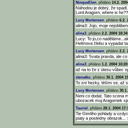
NinqueElen
, přidáno
14.2. 200
Náhodou je dobrý, že spadl.
Lord Aragorn, where is he??
Lucy Mortensen
, přidáno
6.2. 
alina3: Jojo, moje nejobliben
alina3
, přidáno
2.2. 2004 18:34
Lucy: To jo,co naděláme...al
Helmova žlebu a vypadat ta
Lucy Mortensen
, přidáno
2.2. 
alina3: Svata pravda, ale co
alina3
, přidáno
1.2. 2004 10:20
až na to že z útesu vůbec sp
stenatko
, přidáno
30.1. 2004 1
To zní hezky, těším se, až s
Lucy Mortensen
, přidáno
30.1
Neni co dodat. Tato scena m
ubozacek muj Aragornek spad
Tauriel
, přidáno
28.1. 2004 17:
Tie Gimliho pohlady a vzdyc
piaty a posledny obrazok... 