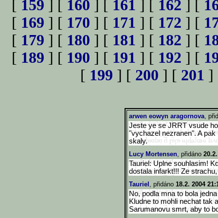
[
159
] [
160
] [
161
] [
162
] [
1
[
169
] [
170
] [
171
] [
172
] [
1
[
179
] [
180
] [
181
] [
182
] [
1
[
189
] [
190
] [
191
] [
192
] [
1
[
199
] [
200
] [
201
]
arwen eowyn aragornova
, př
Jeste ye se JRRT vsude hono
"vychazel nezranen". A pak
skaly.
Lucy Mortensen
, přidáno
20.2
Tauriel: Uplne souhlasim! K
dostala infarkt!!! Ze strachu,
Tauriel
, přidáno
18.2. 2004 21:
No, podla mna to bola jedna
Kludne to mohli nechat tak a
Sarumanovu smrt, aby to bol