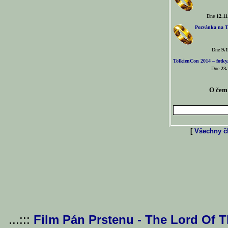
Dne
12.11
Pozvánka na T
Dne
9.1
TolkienCon 2014 – fotky,
Dne
23.
O čem 
[
Všechny čl
...:::
Film Pán Prstenu - The Lord Of 