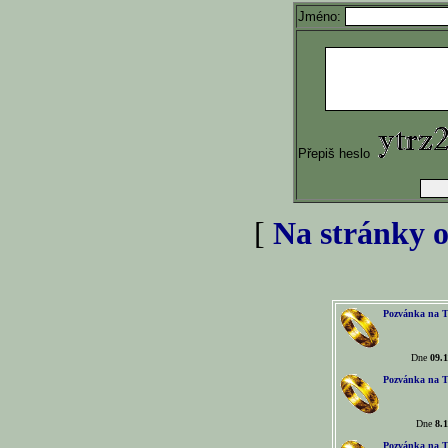
Jméno:
Přepiš heslo
[
Na stránky o
Pozvánka na T
Dne
09.1
Pozvánka na T
Dne
8.1
Pozvánka na T