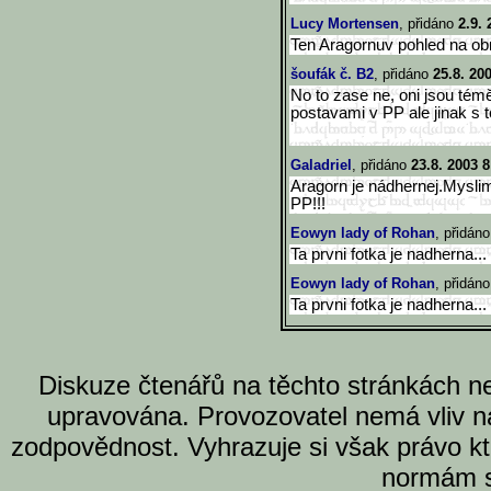
Lucy Mortensen
, přidáno
2.9. 
Ten Aragornuv pohled na obráz
šoufák č. B2
, přidáno
25.8. 20
No to zase ne, oni jsou tém
postavami v PP ale jinak s
Galadriel
, přidáno
23.8. 2003 8
Aragorn je nádhernej.Myslim
PP!!!
Eowyn lady of Rohan
, přidán
Ta prvni fotka je nadherna...
Eowyn lady of Rohan
, přidán
Ta prvni fotka je nadherna...
Diskuze čtenářů na těchto stránkách n
upravována. Provozovatel nemá vliv n
zodpovědnost. Vyhrazuje si však právo k
normám s