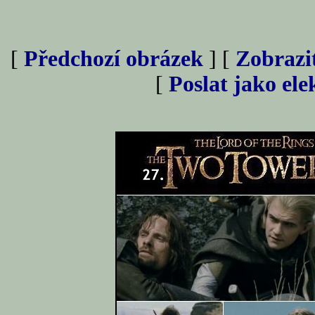
[
Předchozí obrázek
] [
Zobrazi
[
Poslat jako el