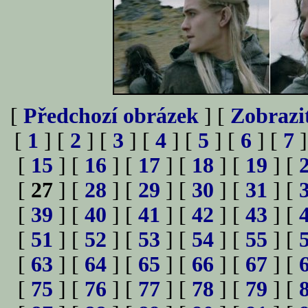
[
Předchozí obrázek
] [
Zobrazi
[
1
] [
2
] [
3
] [
4
] [
5
] [
6
] [
7
]
[
15
] [
16
] [
17
] [
18
] [
19
] [
[
27
] [
28
] [
29
] [
30
] [
31
] [
[
39
] [
40
] [
41
] [
42
] [
43
] [
[
51
] [
52
] [
53
] [
54
] [
55
] [
[
63
] [
64
] [
65
] [
66
] [
67
] [
[
75
] [
76
] [
77
] [
78
] [
79
] [