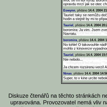
Moc se mi líbí výraz Boromi
opravdu mrzí jak se otec cho
Eowynn
, přidáno
14.4. 2004 21
Tauriel: taky se nemůžu doč
hodin a stejně by mi to připa
Tauriel
, přidáno
14.4. 2004 20:
boromira: Ja vim. Jsem zv
Navratu.
boromira
, přidáno
14.4. 2004 
No tohle! O takovouhle nádh
mohlo z kinoverze vypadnou
Tauriel
, přidáno
14.4. 2004 15:
Nie nebolo...
Ja chcem rozsirenu verzi! Al
Ninas
, přidáno
14.4. 2004 14:5
Super, to v kine urcite nebol
Diskuze čtenářů na těchto stránkách n
upravována. Provozovatel nemá vliv n