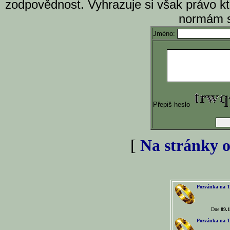
zodpovědnost. Vyhrazuje si však právo k
normám s
Jméno:
Přepiš heslo
[
Na stránky o
Pozvánka na T
Dne
09.1
Pozvánka na T