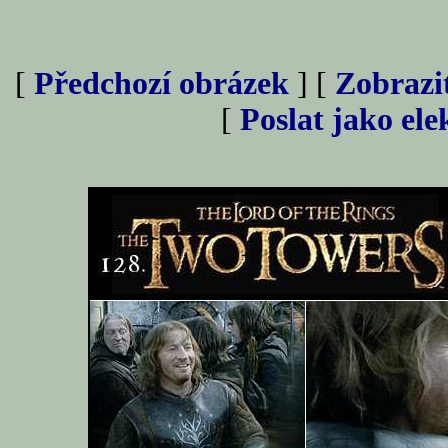
[
Předchozí obrázek
] [
Zobrazi
[
Poslat jako el