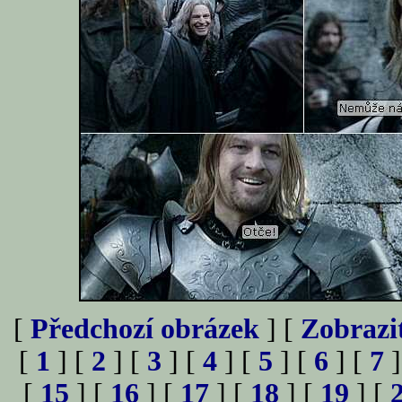
[
Předchozí obrázek
] [
Zobrazi
[
1
] [
2
] [
3
] [
4
] [
5
] [
6
] [
7
]
[
15
] [
16
] [
17
] [
18
] [
19
] [