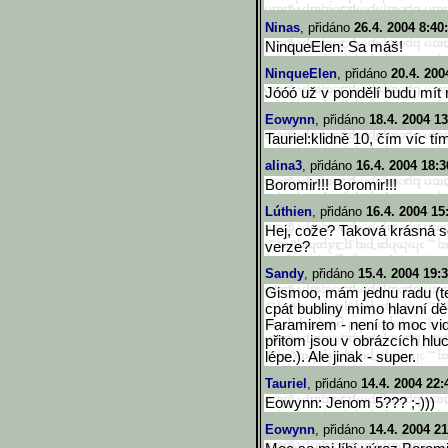
Ninas
, přidáno
26.4. 2004 8:40
NinqueElen: Sa máš!
NinqueElen
, přidáno
20.4. 200
Jóóó už v pondělí budu mít r
Eowynn
, přidáno
18.4. 2004 13
Tauriel:klidně 10, čím víc tím 
alina3
, přidáno
16.4. 2004 18:3
Boromir!!! Boromir!!!
Lúthien
, přidáno
16.4. 2004 15
Hej, cože? Taková krásná sc
verze?
Sandy
, přidáno
15.4. 2004 19:
Gismoo, mám jednu radu (tedy
cpát bubliny mimo hlavní děn
Faramirem - není to moc vidě
přitom jsou v obrázcích hlu
lépe.). Ale jinak - super.
Tauriel
, přidáno
14.4. 2004 22:
Eowynn: Jenom 5??? ;-)))
Eowynn
, přidáno
14.4. 2004 21