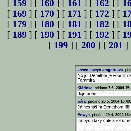
[
159
] [
160
] [
161
] [
162
] [
1
[
169
] [
170
] [
171
] [
172
] [
1
[
179
] [
180
] [
181
] [
182
] [
1
[
189
] [
190
] [
191
] [
192
] [
1
[
199
] [
200
] [
201
]
arwen eowyn aragornova
, př
No jo. Denethor je vopruz 
Faramira
Klárinka
, přidáno
3.6. 2004 15:
dojemnéé
Sára
, přidáno
26.5. 2004 15:40
Já nesnáším Denethora!!!!!!!!!!!
Eowyn
, přidáno
29.4. 2004 16:
Já bych taky chtěla rozšíř