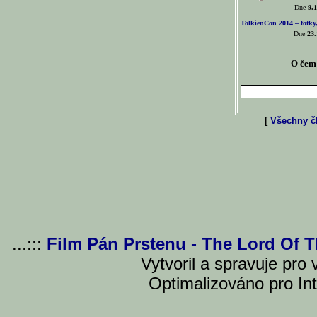
Dne
9.1
TolkienCon 2014 – fotky,
Dne
23.
O čem 
[
Všechny čl
...:::
Film Pán Prstenu - The Lord Of 
Vytvoril a spravuje pro
Optimalizováno pro Int