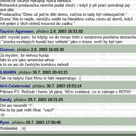
vesničce.Skuruti nakupují hlava nehlava.
Rohanská prodavačka nestíhá podát zboží, i když jí při práci pomáhají její
dvě děti.
Prodavačka:"Dnes už jed´te děti domu, začína to tady být nebezpečné."
Dcera:"Ale to nejde, nemůžu sedět na Haraldovi celou cestu až domů, když
mě jeden z těch skřetů kousnul do zadku."
Taurion Agarwaen
, přidáno
2.8. 2003 16:51:02
idril: myslel jsem, že kdyby se do minas tirith s ostatníma posilama dostavila
i "stovka sveřepých horalů bez velitele" jako v knize, moh' by být tam.
Gismoo
, přidáno
2.8. 2003 16:02:30
Já myslim, že neřvou huráá
fakt to zní jako americké whoa
a to se asi do českýho komiksu nehodí
ILMARIN
, přidáno
30.7. 2003 20:43:15
Tak na tadytu část filmu si fakt nepamatuju..:(
Idril.Celebrindal
, přidáno
30.7. 2003 19:53:14
Pěknen PJ. Režisér i herec:)A jakej. SEm zvědavá, co si zahraje v ROTK!
Sandy
, přidáno
29.7. 2003 18:31:25
Oni asi neuměli "r".
Ale to by pak měli říkat: "vazi!"
:o)
Rynn
, přidáno
29.7. 2003 17:50:40
Huáááááá...:o)