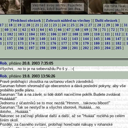
[
Předchozí obrázek
] [
Zobrazit náhled na všechny
] [
Další obrázek
]
17
] [
18
] [
19
] [
20
] [
21
] [
22
] [
23
] [
24
] [
25
] [
26
] [
27
] [
28
] [
29
] [
30
] [
31
] [
60
] [
61
] [
62
] [
63
] [
64
] [
65
] [
66
] [
67
] [
68
] [
69
] [
70
] [
71
] [
72
] [
73
] 
01
] [
102
] [
103
] [
104
] [
105
] [
106
] [
107
] [
108
] [
109
] [
110
] [
111
] [
112
] [
1
6
] [
137
] [
138
] [
139
] [
140
] [
141
] [
142
] [
143
] [
144
] [
145
] [
146
] [
147
] [
1
] [
172
] [
173
] [
174
] [
175
] [
176
] [
177
] [
178
] [
179
] [
180
] [
181
] [
182
] [
[
195
] [
196
] [
197
] [
198
] [
199
] [
200
] [
201
] [
202
] [
203
] [
204
] [
205
]
Rob
, přidáno
20.8. 2003 7:35:05
Všychni,...no to je na sebevraždu.Po š y...:-(
Rob
, přidáno
19.8. 2003 13:56:26
Pravě probíhající zkouška na uvítanou všech závodníků.
Saruman fofrem shromažd´uje obecenstvo a dává poslední pokyny, aby vše
proběhlo podle plánu.
Saruman:"Tak a na závěr, si lidé dobří nacvičíme pokřik.Budete zvolávat
Huááááá!"
Jednomu z účastníků se to moc nezdá:"Hmmm,...takovou blbost!"
Saruman:"Tak se nestyd´te a všychni sborově, Huáááá,...no,
dotoho,...Huáááá."
Nakonec se začínají přidávat další a další, až se "Huááá" rozléhá po celém
širém okolí.
Později, za časného svítání, probíhají horečnaté nákupy v rohanské