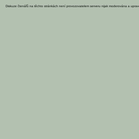
Diskuze čtenářů na těchto stránkách není provozovatelem serveru nijak moderována a uprav