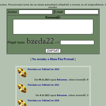
ována. Provozovatel nemá vliv na obsah jednotlivých příspěvků a nenese za ně zodpovědnost. 
chování.
Jméno:
E-mail:
Komentář:
-->
Přepiš heslo
[
Na stránky o filmu Pán Prstenů
]
Pozvánka na TolkienCon 2024
Dne
09.11.2023
napsal
Belcarnen
, celkem komentářů:
0
Pozvánka na TolkienCon 2023
Dne
8.11.2022
napsal
Belcarnen
, celkem komentářů:
3
Pozvánka na TolkienCon 2020