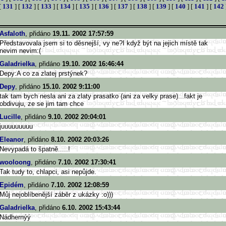
[
131
] [
132
] [
133
] [
134
] [
135
] [
136
] [
137
] [
138
] [
139
] [
140
] [
141
] [
142
Asfaloth
, přidáno
19.11. 2002 17:57:59
Představovala jsem si to děsnejší, vy ne?I když být na jejich místě tak
nevim nevim:(
Galadrielka
, přidáno
19.10. 2002 16:46:44
Depy:A co za zlatej prstýnek?
Depy
, přidáno
15.10. 2002 9:11:00
tak tam bych nesla ani za zlaty prasatko (ani za velky prase)...fakt je
obdivuju, ze se jim tam chce
Lucille
, přidáno
9.10. 2002 20:04:01
juuuuuuuuu
Eleanor
, přidáno
8.10. 2002 20:03:26
Nevypadá to špatně.....!
wooloong
, přidáno
7.10. 2002 17:30:41
Tak tudy to, chlapci, asi nepůjde.
Epidém
, přidáno
7.10. 2002 12:08:59
Můj nejoblíbenější záběr z ukázky :o)))
Galadrielka
, přidáno
6.10. 2002 15:43:44
Nádhernýý