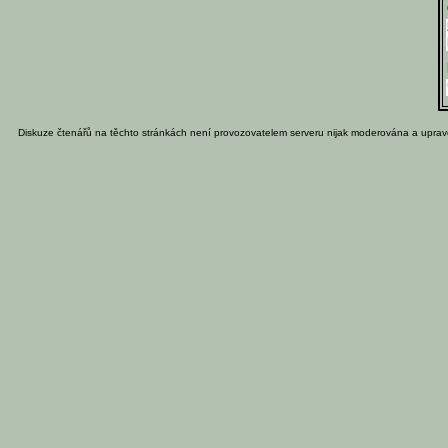
Diskuze čtenářů na těchto stránkách není provozovatelem serveru nijak moderována a uprav