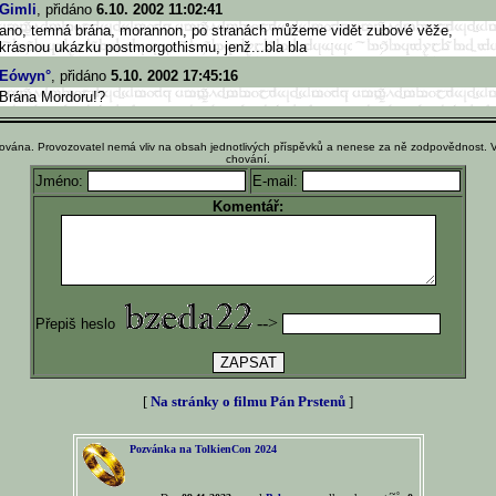
Gimli
, přidáno
6.10. 2002 11:02:41
ano, temná brána, morannon, po stranách můžeme vidět zubové věže,
krásnou ukázku postmorgothismu, jenž...bla bla
Eówyn°
, přidáno
5.10. 2002 17:45:16
Brána Mordoru!?
ována. Provozovatel nemá vliv na obsah jednotlivých příspěvků a nenese za ně zodpovědnost. 
chování.
Jméno:
E-mail:
Komentář:
-->
Přepiš heslo
[
Na stránky o filmu Pán Prstenů
]
Pozvánka na TolkienCon 2024