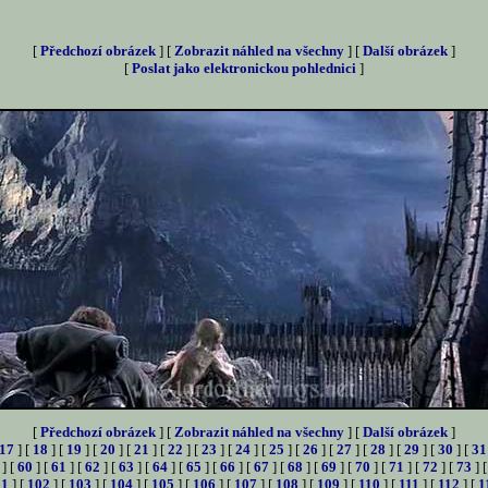
[
Předchozí obrázek
] [
Zobrazit náhled na všechny
] [
Další obrázek
]
[
Poslat jako elektronickou pohlednici
]
[
Předchozí obrázek
] [
Zobrazit náhled na všechny
] [
Další obrázek
]
17
] [
18
] [
19
] [
20
] [
21
] [
22
] [
23
] [
24
] [
25
] [
26
] [
27
] [
28
] [
29
] [
30
] [
31
] [
60
] [
61
] [
62
] [
63
] [
64
] [
65
] [
66
] [
67
] [
68
] [
69
] [
70
] [
71
] [
72
] [
73
] 
01
] [
102
] [
103
] [
104
] [
105
] [
106
] [
107
] [
108
] [
109
] [
110
] [
111
] [
112
] [
1