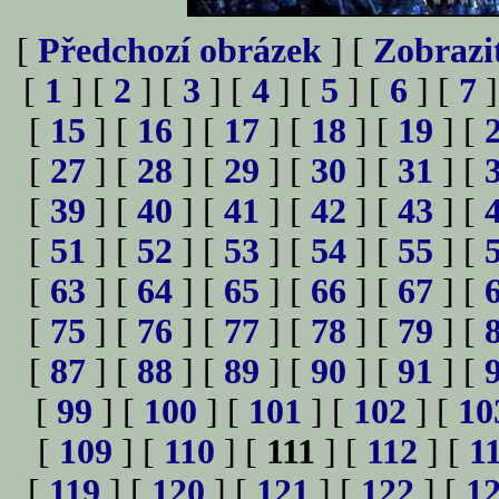
[
Předchozí obrázek
] [
Zobrazi
[
1
] [
2
] [
3
] [
4
] [
5
] [
6
] [
7
]
[
15
] [
16
] [
17
] [
18
] [
19
] [
[
27
] [
28
] [
29
] [
30
] [
31
] [
[
39
] [
40
] [
41
] [
42
] [
43
] [
[
51
] [
52
] [
53
] [
54
] [
55
] [
[
63
] [
64
] [
65
] [
66
] [
67
] [
[
75
] [
76
] [
77
] [
78
] [
79
] [
[
87
] [
88
] [
89
] [
90
] [
91
] [
[
99
] [
100
] [
101
] [
102
] [
10
[
109
] [
110
] [
111
] [
112
] [
1
[
119
] [
120
] [
121
] [
122
] [
1