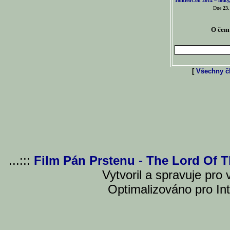
TolkienCon 2014 – fotky,
Dne
23.
O čem 
[
Všechny čl
...:::
Film Pán Prstenu - The Lord Of 
Vytvoril a spravuje pro
Optimalizováno pro Int