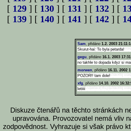
[
129
] [
130
] [
131
] [
132
] [
1
[
139
] [
140
] [
141
] [
142
] [
1
Sam
, přidáno
1.2. 2003 21:11:
Skurut-hai: To byla petarda!
gegu
, přidáno
16.1. 2003 17:31
no takhle to dopada kdyz si mal
morwen
, přidáno
16.11. 2002 1
POZOR!! tam dole!
xfg
, přidáno
14.10. 2002 16:32:
letiiii
Diskuze čtenářů na těchto stránkách n
upravována. Provozovatel nemá vliv n
zodpovědnost. Vyhrazuje si však právo k