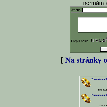
normám s
Jméno:
Přepiš heslo
[
Na stránky o
Pozvánka na T
Dne
09.1
Pozvánka na T
Dne
8.1