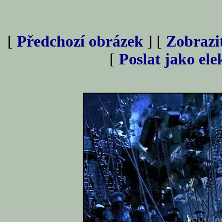
[
Předchozí obrázek
] [
Zobrazi
[
Poslat jako el