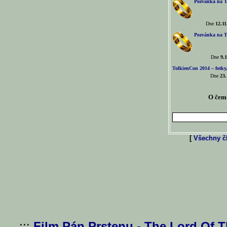
Pozvánka na T
Dne
12.11
Pozvánka na T
Dne
9.1
TolkienCon 2014 – fotky,
Dne
23.
O čem 
[
Všechny čl
...:::
Film Pán Prstenu - The Lord Of 