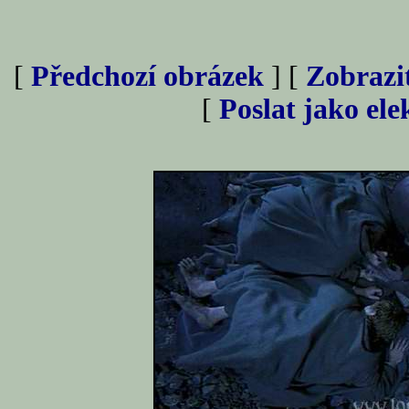
[
Předchozí obrázek
] [
Zobrazi
[
Poslat jako el