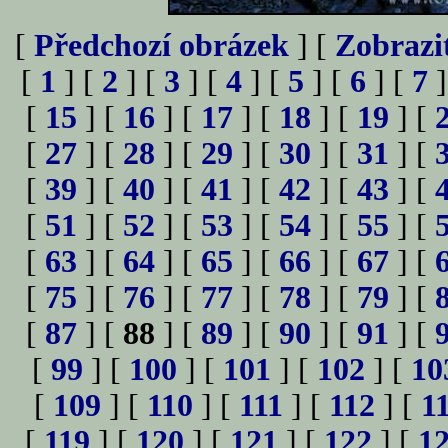
[
Předchozí obrázek
] [
Zobrazi
[
1
] [
2
] [
3
] [
4
] [
5
] [
6
] [
7
]
[
15
] [
16
] [
17
] [
18
] [
19
] [
[
27
] [
28
] [
29
] [
30
] [
31
] [
[
39
] [
40
] [
41
] [
42
] [
43
] [
[
51
] [
52
] [
53
] [
54
] [
55
] [
[
63
] [
64
] [
65
] [
66
] [
67
] [
[
75
] [
76
] [
77
] [
78
] [
79
] [
[
87
] [
88
] [
89
] [
90
] [
91
] [
[
99
] [
100
] [
101
] [
102
] [
10
[
109
] [
110
] [
111
] [
112
] [
1
[
119
] [
120
] [
121
] [
122
] [
1