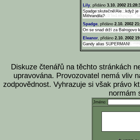
Lily
, přidáno
3.10. 2002 21:28:
Spadge:skutečně!Ale...když je B
Mithrandila?
Spadge
, přidáno
2.10. 2002 21
On se snad drží za Balrogovo k
Eleanor
, přidáno
2.10. 2002 19
Gandy alias SUPERMAN!
Diskuze čtenářů na těchto stránkách n
upravována. Provozovatel nemá vliv n
zodpovědnost. Vyhrazuje si však právo k
normám s
Jméno: