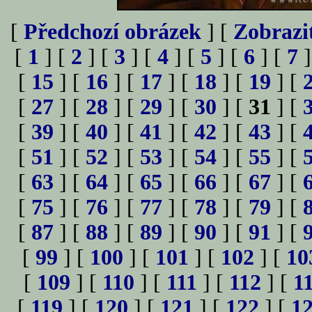
[
Předchozí obrázek
] [
Zobrazi
[
1
] [
2
] [
3
] [
4
] [
5
] [
6
] [
7
]
[
15
] [
16
] [
17
] [
18
] [
19
] [
[
27
] [
28
] [
29
] [
30
] [
31
] [
[
39
] [
40
] [
41
] [
42
] [
43
] [
[
51
] [
52
] [
53
] [
54
] [
55
] [
[
63
] [
64
] [
65
] [
66
] [
67
] [
[
75
] [
76
] [
77
] [
78
] [
79
] [
[
87
] [
88
] [
89
] [
90
] [
91
] [
[
99
] [
100
] [
101
] [
102
] [
10
[
109
] [
110
] [
111
] [
112
] [
1
[
119
] [
120
] [
121
] [
122
] [
1