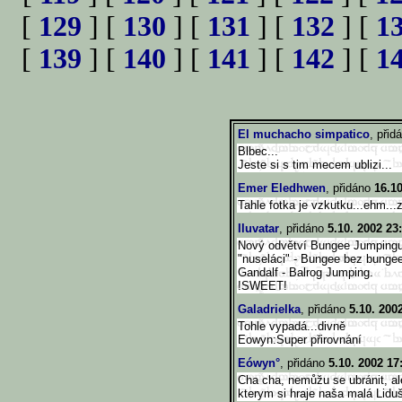
[
129
] [
130
] [
131
] [
132
] [
1
[
139
] [
140
] [
141
] [
142
] [
1
El muchacho simpatico
, přid
Blbec...
Jeste si s tim mecem ublizi...
Emer Eledhwen
, přidáno
16.10
Tahle fotka je vzkutku...ehm...
Iluvatar
, přidáno
5.10. 2002 23
Nový odvětví Bungee Jumpingu
"nuseláci" - Bungee bez bunge
Gandalf - Balrog Jumping.
!SWEET!
Galadrielka
, přidáno
5.10. 200
Tohle vypadá...divně
Eowyn:Super přirovnání
Eówyn°
, přidáno
5.10. 2002 17
Cha cha, nemůžu se ubránit, al
kterym si hraje naša malá Lidu