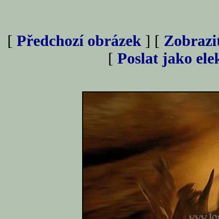
[
Předchozí obrázek
] [
Zobrazi
[
Poslat jako el