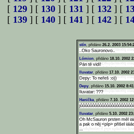
[
129
] [
130
] [
131
] [
132
] [
1
[
139
] [
140
] [
141
] [
142
] [
1
stín
, přidáno
26.2. 2003 15:54:
..Oko Sauronovo..
Lómion
, přidáno
18.10. 2002 2
Pán tě vidí!
Iluvatar
, přidáno
17.10. 2002 2
Depy: To neřeš :o))
Depy
, přidáno
15.10. 2002 8:41
Iluvatar: ???
Hanička
, přidáno
7.10. 2002 12
jůůůůůůůůůůůůůůůůůůůůůů
Iluvatar
, přidáno
5.10. 2002 23
Oh McSauron prsten měl iái
a pak o něj <píp> přišel iáiá
...