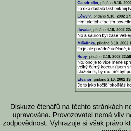
Galadrielka
, přidáno
5.10. 200
To oko dostalo fakt pěknej t
Eówyn°
, přidáno
5.10. 2002 17
Hm, ale tohle se jim povedlo
Iluvatar
, přidáno
4.10. 2002 22
No a sauron byl zase Velkej
Mišelinka
, přidáno
3.10. 2002 
To je ale parádně udělané, t
Ruby
, přidáno
2.10. 2002 22:58
No, ono je to vice méně spr
velký černý kocour (jsem sl
služebník, by mu měl být po
Eleanor
, přidáno
2.10. 2002 19
Je to jako kočičí oko!Náš 
Diskuze čtenářů na těchto stránkách n
upravována. Provozovatel nemá vliv n
zodpovědnost. Vyhrazuje si však právo k