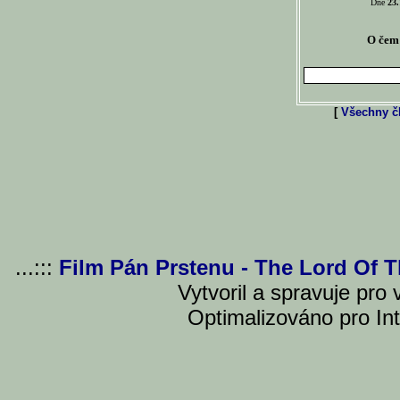
Dne
23.
O čem 
[
Všechny čl
...:::
Film Pán Prstenu - The Lord Of 
Vytvoril a spravuje pro
Optimalizováno pro Int