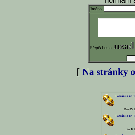
normám s
Jméno:
Přepiš heslo
[
Na stránky o
Pozvánka na T
Dne
09.1
Pozvánka na T
Dne
8.1