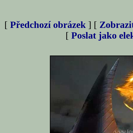
[
Předchozí obrázek
] [
Zobrazi
[
Poslat jako el