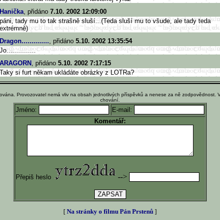
Hanička
, přidáno
7.10. 2002 12:09:00
páni, tady mu to tak strašně sluší...(Teda sluší mu to všude, ale tady teda
extrémně)
Dragon..............
, přidáno
5.10. 2002 13:35:54
Jo...............
ARAGORN
, přidáno
5.10. 2002 7:17:15
Taky si furt někam ukládáte obrázky z LOTRa?
ována. Provozovatel nemá vliv na obsah jednotlivých příspěvků a nenese za ně zodpovědnost. 
chování.
Jméno:
E-mail:
Komentář:
-->
Přepiš heslo
[
Na stránky o filmu Pán Prstenů
]