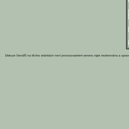
Diskuze čtenářů na těchto stránkách není provozovatelem serveru nijak moderována a uprav