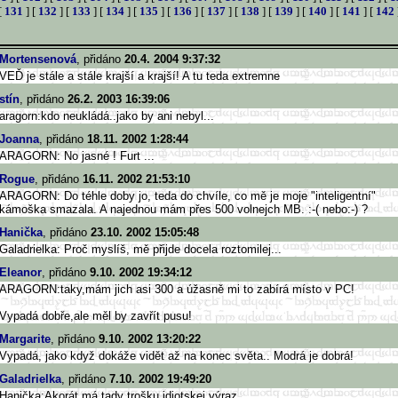
[
131
] [
132
] [
133
] [
134
] [
135
] [
136
] [
137
] [
138
] [
139
] [
140
] [
141
] [
142
Mortensenová
, přidáno
20.4. 2004 9:37:32
VEĎ je stále a stále krajší a krajší! A tu teda extremne
stín
, přidáno
26.2. 2003 16:39:06
aragorn:kdo neukládá..jako by ani nebyl...
Joanna
, přidáno
18.11. 2002 1:28:44
ARAGORN: No jasné ! Furt ...
Rogue
, přidáno
16.11. 2002 21:53:10
ARAGORN: Do téhle doby jo, teda do chvíle, co mě je moje "inteligentní"
kámoška smazala. A najednou mám přes 500 volnejch MB. :-( nebo:-) ?
Hanička
, přidáno
23.10. 2002 15:05:48
Galadrielka: Proč myslíš, mě přijde docela roztomilej...
Eleanor
, přidáno
9.10. 2002 19:34:12
ARAGORN:taky,mám jich asi 300 a úžasně mi to zabírá místo v PC!
Vypadá dobře,ale měl by zavřít pusu!
Margarite
, přidáno
9.10. 2002 13:20:22
Vypadá, jako když dokáže vidět až na konec světa.. Modrá je dobrá!
Galadrielka
, přidáno
7.10. 2002 19:49:20
Hanička:Akorát má tady trošku idiotskej výraz