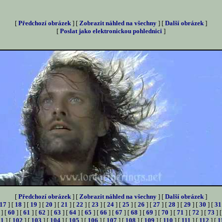
[
Předchozí obrázek
] [
Zobrazit náhled na všechny
] [
Další obrázek
]
[
Poslat jako elektronickou pohlednici
]
[
Předchozí obrázek
] [
Zobrazit náhled na všechny
] [
Další obrázek
]
17
] [
18
] [
19
] [
20
] [
21
] [
22
] [
23
] [
24
] [
25
] [
26
] [
27
] [
28
] [
29
] [
30
] [
31
] [
60
] [
61
] [
62
] [
63
] [
64
] [
65
] [
66
] [
67
] [
68
] [
69
] [
70
] [
71
] [
72
] [
73
] 
01
] [
102
] [
103
] [
104
] [
105
] [
106
] [
107
] [
108
] [
109
] [
110
] [
111
] [
112
] [
1