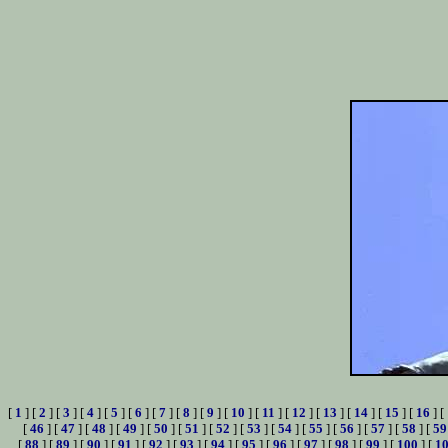
[
1
] [
2
] [
3
] [
4
] [
5
] [
6
] [
7
] [
8
] [
9
] [
10
] [
11
] [
12
] [
13
] [
14
] [
15
] [
16
] [
[
46
] [
47
] [
48
] [
49
] [
50
] [
51
] [
52
] [
53
] [
54
] [
55
] [
56
] [
57
] [
58
] [
59
[
88
] [
89
] [
90
] [
91
] [
92
] [
93
] [
94
] [
95
] [
96
] [
97
] [
98
] [
99
] [
100
] [
1