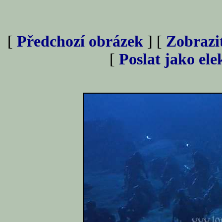
[
Předchozí obrázek
] [
Zobrazi
[
Poslat jako el