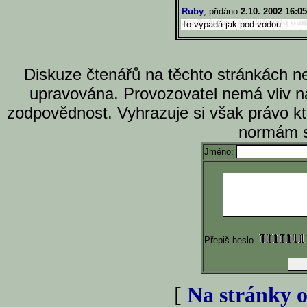
Ruby
, přidáno
2.10. 2002 16:05
To vypadá jak pod vodou...
Diskuze čtenářů na těchto stránkách n
upravována. Provozovatel nemá vliv n
zodpovědnost. Vyhrazuje si však právo k
normám s
Jméno:
Přepiš heslo
[
Na stránky o