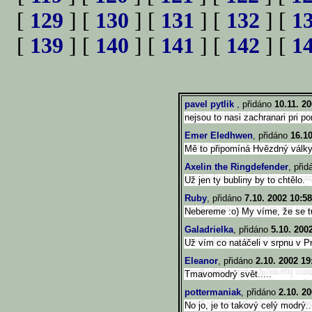
[
129
] [
130
] [
131
] [
132
] [
1
[
139
] [
140
] [
141
] [
142
] [
1
pavel pytlik
, přidáno
10.11. 2
nejsou to nasi zachranari pri po
Emer Eledhwen
, přidáno
16.10
Mě to připomíná Hvězdný války
Axelin the Ringdefender
, při
Už jen ty bubliny by to chtělo.
Ruby
, přidáno
7.10. 2002 10:58
Nebereme :o) My víme, že se tu 
Galadrielka
, přidáno
5.10. 200
Už vím co natáčeli v srpnu v Pr
Eleanor
, přidáno
2.10. 2002 19
Tmavomodrý svět.....
pottermaniak
, přidáno
2.10. 2
No jo, je to takový celý modrý..