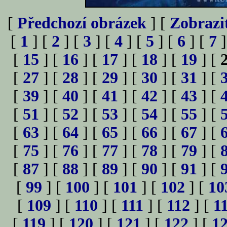
[
Předchozí obrázek
] [
Zobrazi
[
1
] [
2
] [
3
] [
4
] [
5
] [
6
] [
7
]
[
15
] [
16
] [
17
] [
18
] [
19
] [
[
27
] [
28
] [
29
] [
30
] [
31
] [
[
39
] [
40
] [
41
] [
42
] [
43
] [
[
51
] [
52
] [
53
] [
54
] [
55
] [
[
63
] [
64
] [
65
] [
66
] [
67
] [
[
75
] [
76
] [
77
] [
78
] [
79
] [
[
87
] [
88
] [
89
] [
90
] [
91
] [
[
99
] [
100
] [
101
] [
102
] [
10
[
109
] [
110
] [
111
] [
112
] [
1
[
119
] [
120
] [
121
] [
122
] [
1