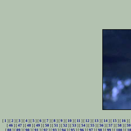
[
1
] [
2
] [
3
] [
4
] [
5
] [
6
] [
7
] [
8
] [
9
] [
10
] [
11
] [
12
] [
13
] [
14
] [
15
] [
16
] [
[
46
] [
47
] [
48
] [
49
] [
50
] [
51
] [
52
] [
53
] [
54
] [
55
] [
56
] [
57
] [
58
] [
59
[
88
] [
89
] [
90
] [
91
] [
92
] [
93
] [
94
] [
95
] [
96
] [
97
] [
98
] [
99
] [
100
] [
1