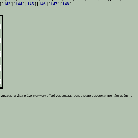
] [
143
] [
144
] [
145
] [
146
] [
147
] [
148
]
Vyhrazuje si však právo kterýkoliv příspěvek smazat, pokud bude odporovat normám slušného