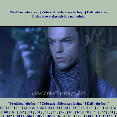
[
Předchozí obrázek
] [
Zobrazit náhled na všechny
] [
Další obrázek
]
[
Poslat jako elektronickou pohlednici
]
[
Předchozí obrázek
] [
Zobrazit náhled na všechny
] [
Další obrázek
]
17
] [
18
] [
19
] [
20
] [
21
] [
22
] [
23
] [
24
] [
25
] [
26
] [
27
] [
28
] [
29
] [
30
] [
31
] [
60
] [
61
] [
62
] [
63
] [
64
] [
65
] [
66
] [
67
] [
68
] [
69
] [
70
] [
71
] [
72
] [
73
] 
01
] [
102
] [
103
] [
104
] [
105
] [
106
] [
107
] [
108
] [
109
] [
110
] [
111
] [
112
] [
1