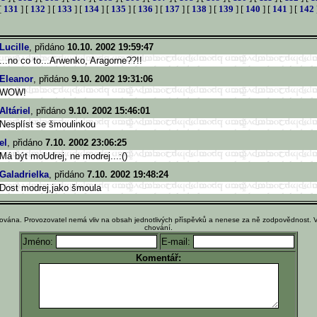
[
131
] [
132
] [
133
] [
134
] [
135
] [
136
] [
137
] [
138
] [
139
] [
140
] [
141
] [
142
Lucille
, přidáno
10.10. 2002 19:59:47
...no co to...Arwenko, Aragorne??!!
Eleanor
, přidáno
9.10. 2002 19:31:06
WOW!
Altáriel
, přidáno
9.10. 2002 15:46:01
Nesplíst se šmoulinkou
el
, přidáno
7.10. 2002 23:06:25
Má být moUdrej, ne modrej...:()
Galadrielka
, přidáno
7.10. 2002 19:48:24
Dost modrej,jako šmoula
ována. Provozovatel nemá vliv na obsah jednotlivých příspěvků a nenese za ně zodpovědnost. 
chování.
Jméno:
E-mail:
Komentář: