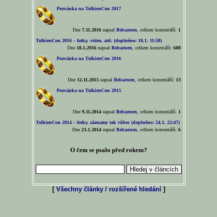
Pozvánka na TolkienCon 2017
Dne
7.11.2016
napsal
Belcarnen
, celkem komentářů:
1
TolkienCon 2016 – fotky, video, atd. (doplněno: 18.1. 11:58)
Dne
18.1.2016
napsal
Belcarnen
, celkem komentářů:
608
Pozvánka na TolkienCon 2016
Dne
12.11.2015
napsal
Belcarnen
, celkem komentářů:
13
Pozvánka na TolkienCon 2015
Dne
9.11.2014
napsal
Belcarnen
, celkem komentářů:
1
TolkienCon 2014 – fotky, záznamy tak vůbec (doplněno: 24.1. 22:47)
Dne
23.1.2014
napsal
Belcarnen
, celkem komentářů:
6
O čem se psalo před rokem?
[
Všechny články / rozšířené hledání
]