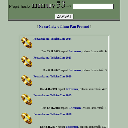
-->
Přepiš heslo
[
Na stránky o filmu Pán Prstenů
]
Pozvánka na TolkienCon 2024
Dne
09.11.2023
napsal
Belcarnen
, celkem komentářů:
0
Pozvánka na TolkienCon 2023
Dne
8.11.2022
napsal
Belcarnen
, celkem komentářů:
3
Pozvánka na TolkienCon 2020
Dne
4.11.2019
napsal
Belcarnen
, celkem komentářů:
497
Pozvánka na TolkienCon 2019
Dne
12.11.2018
napsal
Belcarnen
, celkem komentářů:
1
Pozvánka na TolkienCon 2018
Dne
8.11.2017
napsal
Belcarnen
, celkem komentářů:
507