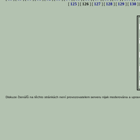
[
125
] [
126
] [
127
] [
128
] [
129
] [
130
] 
Diskuze čtenářů na těchto stránkách není provozovatelem serveru nijak moderována a uprav