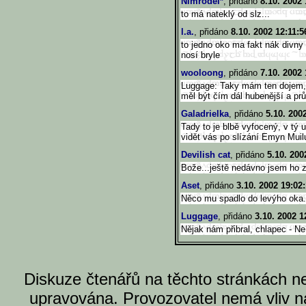
Nimrodel*
, přidáno
8.10. 2002 
to má nateklý od slz...
l.a.
, přidáno
8.10. 2002 12:11:5
to jedno oko ma fakt nák divny 
nosí bryle
wooloong
, přidáno
7.10. 2002 
Luggage: Taky mám ten dojem, ž
měl být čím dál hubenější a prů
Galadrielka
, přidáno
5.10. 200
Tady to je blbě vyfocený, v tý
vidět vás po slízání Emyn Muil
Devilish cat
, přidáno
5.10. 200
Bože...ještě nedávno jsem ho z
Aset
, přidáno
3.10. 2002 19:02
Něco mu spadlo do levýho oka.
Luggage
, přidáno
3.10. 2002 1
Nějak nám přibral, chlapec - N
Diskuze čtenářů na těchto stránkách n
upravována. Provozovatel nemá vliv n