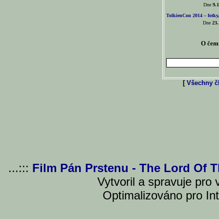
Dne
9.1
TolkienCon 2014 – fotky,
Dne
23.
O čem 
[
Všechny čl
...:::
Film Pán Prstenu - The Lord Of 
Vytvoril a spravuje pro
Optimalizováno pro Int