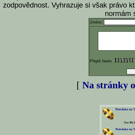
zodpovědnost. Vyhrazuje si však právo k
normám s
Jméno:
Přepiš heslo
[
Na stránky o
Pozvánka na T
Dne
09.1
Pozvánka na T