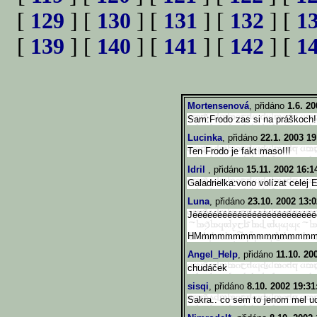
[
129
] [
130
] [
131
] [
132
] [
1
[
139
] [
140
] [
141
] [
142
] [
1
Mortensenová
, přidáno
1.6. 20
Sam:Frodo zas si na práškoch!
Lucinka
, přidáno
22.1. 2003 19
Ten Frodo je fakt maso!!!
Idril
, přidáno
15.11. 2002 16:1
Galadrielka:vono volízat celej
Luna
, přidáno
23.10. 2002 13:0
Jééééééééééééééééééééééééé
HMmmmmmmmmmmmmmm
Angel_Help
, přidáno
11.10. 20
chudáček
sisqi
, přidáno
8.10. 2002 19:31
Sakra.. co sem to jenom mel ud