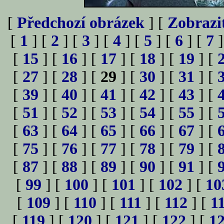
[
Předchozí obrázek
] [
Zobrazi
[
1
] [
2
] [
3
] [
4
] [
5
] [
6
] [
7
]
[
15
] [
16
] [
17
] [
18
] [
19
] [
[
27
] [
28
] [
29
] [
30
] [
31
] [
[
39
] [
40
] [
41
] [
42
] [
43
] [
[
51
] [
52
] [
53
] [
54
] [
55
] [
[
63
] [
64
] [
65
] [
66
] [
67
] [
[
75
] [
76
] [
77
] [
78
] [
79
] [
[
87
] [
88
] [
89
] [
90
] [
91
] [
[
99
] [
100
] [
101
] [
102
] [
10
[
109
] [
110
] [
111
] [
112
] [
1
[
119
] [
120
] [
121
] [
122
] [
1