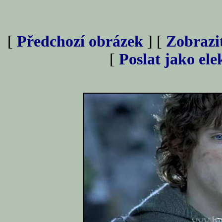
[
Předchozí obrázek
] [
Zobrazi
[
Poslat jako el