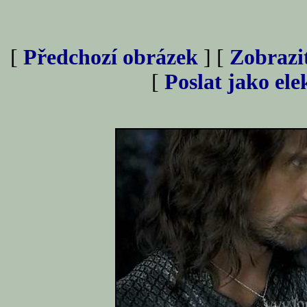
[
Předchozí obrázek
] [
Zobrazi
[
Poslat jako el