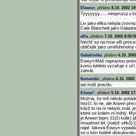
Eleanor
, přidáno
8.10. 2002 19
Tyyyyyyy.......neopruzuj u toh
Liv jako elfka nebyla zrovna
Cate Blanchett jako Galadr
efča
, přidáno
7.10. 2002 8:50:5
Nechť se na mne elfí princez
obličejík jako umělohmotný od
Galadrielka
, přidáno
6.10. 200
Eowyn:Máš naprastou pravdu
komu tohleto vyzařuje z očí
zahrát.
Kementári
, přidáno
6.10. 2002 
asi máš pravdu.
Eówyn°
, přidáno
5.10. 2002 17
Možná, že mě někdo pořádn
hezčí, to ne, ale Arwen přec
když to na ní nebylo znát, jej
které se kolem ní mihly. My
je Arwen teprv 21(či kolik) j
moudrost let. (natož věků):))
např. taková Éowyn vypadá 
se o tom hodně diskutovalo.