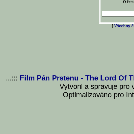
O čem 
[
Všechny čl
...:::
Film Pán Prstenu - The Lord Of 
Vytvoril a spravuje pro
Optimalizováno pro Int