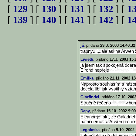
[
129
] [
130
] [
131
] [
132
] [
1
[
139
] [
140
] [
141
] [
142
] [
1
já
, přidáno
29.3. 2003 14:40:32
trapný.......ale asi na Arwen ž
Livieth
, přidáno
17.3. 2003 15:
já jsem tak spokojená dcera 
Elrond nepřeje
Emilka
, přidáno
21.11. 2002 13
Naprosto souhlasím s názor
docela líbí jak vystihly vzta
Glórfindel
, přidáno
17.10. 200
Stručně řečeno---------->hu
Depy
, přidáno
15.10. 2002 9:00
Eleanor:je fakt, ze Galadrie
na ni nema...a Arwen na n
Legolaska
, přidáno
9.10. 2002
Tak nějak si představuju lás