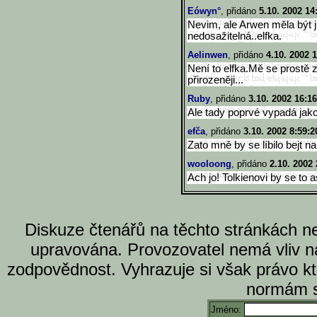
Eówyn°
, přidáno
5.10. 2002 14
Nevim, ale Arwen měla být ji
nedosažitelná..elfka.
Aelinwen
, přidáno
4.10. 2002 1
Není to elfka.Mě se prostě 
přirozeněji...
Ruby
, přidáno
3.10. 2002 16:16
Ale tady poprvé vypadá jak
efča
, přidáno
3.10. 2002 8:59:2
Zato mně by se líbilo bejt n
wooloong
, přidáno
2.10. 2002 
Ach jo! Tolkienovi by se to a
Diskuze čtenářů na těchto stránkách n
upravována. Provozovatel nemá vliv n
zodpovědnost. Vyhrazuje si však právo k
normám s
Jméno: