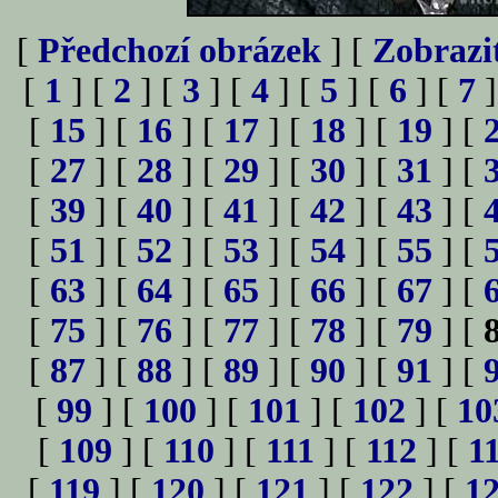
[
Předchozí obrázek
] [
Zobrazi
[
1
] [
2
] [
3
] [
4
] [
5
] [
6
] [
7
]
[
15
] [
16
] [
17
] [
18
] [
19
] [
[
27
] [
28
] [
29
] [
30
] [
31
] [
[
39
] [
40
] [
41
] [
42
] [
43
] [
[
51
] [
52
] [
53
] [
54
] [
55
] [
[
63
] [
64
] [
65
] [
66
] [
67
] [
[
75
] [
76
] [
77
] [
78
] [
79
] [
[
87
] [
88
] [
89
] [
90
] [
91
] [
[
99
] [
100
] [
101
] [
102
] [
10
[
109
] [
110
] [
111
] [
112
] [
1
[
119
] [
120
] [
121
] [
122
] [
1