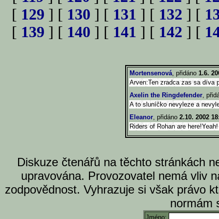
[
129
] [
130
] [
131
] [
132
] [
1
[
139
] [
140
] [
141
] [
142
] [
1
Mortensenová
, přidáno
1.6. 20
Arven:Ten zradca zas sa díva p
Axelin the Ringdefender
, při
A to sluníčko nevyleze a nevyl
Eleanor
, přidáno
2.10. 2002 18
Riders of Rohan are here!Yeah!
Diskuze čtenářů na těchto stránkách n
upravována. Provozovatel nemá vliv n
zodpovědnost. Vyhrazuje si však právo k
normám s
Jméno: