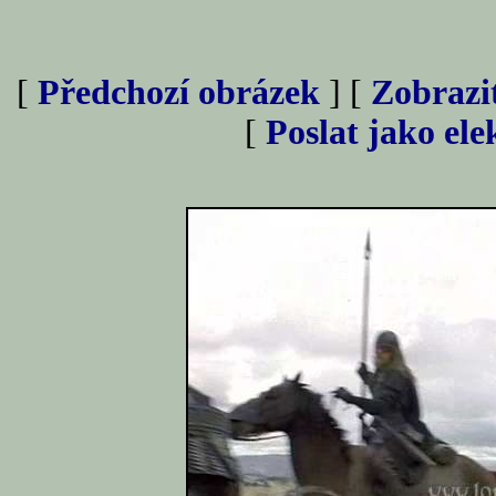
[
Předchozí obrázek
] [
Zobrazi
[
Poslat jako el