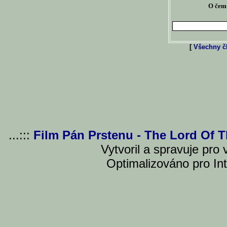
O čem 
[
Všechny čl
...:::
Film Pán Prstenu - The Lord Of 
Vytvoril a spravuje pro
Optimalizováno pro Int