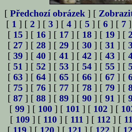
[
Předchozí obrázek
] [
Zobrazi
[
1
] [
2
] [
3
] [
4
] [
5
] [
6
] [
7
]
[
15
] [
16
] [
17
] [
18
] [
19
] [
[
27
] [
28
] [
29
] [
30
] [
31
] [
[
39
] [
40
] [
41
] [
42
] [
43
] [
[
51
] [
52
] [
53
] [
54
] [
55
] [
[
63
] [
64
] [
65
] [
66
] [
67
] [
[
75
] [
76
] [
77
] [
78
] [
79
] [
[
87
] [
88
] [
89
] [
90
] [
91
] [
[
99
] [
100
] [
101
] [
102
] [
10
[
109
] [
110
] [
111
] [
112
] [
1
[
119
] [
120
] [
121
] [
122
] [
1