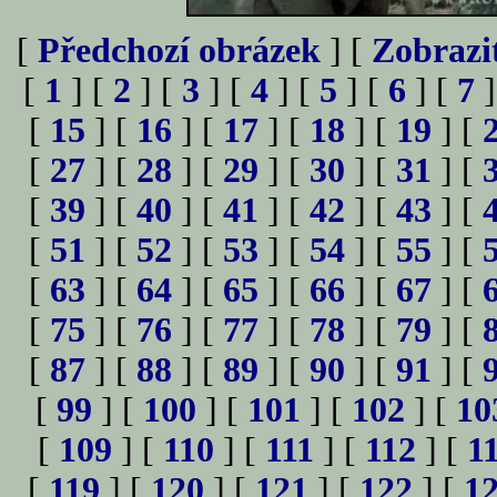
[
Předchozí obrázek
] [
Zobrazi
[
1
] [
2
] [
3
] [
4
] [
5
] [
6
] [
7
]
[
15
] [
16
] [
17
] [
18
] [
19
] [
[
27
] [
28
] [
29
] [
30
] [
31
] [
[
39
] [
40
] [
41
] [
42
] [
43
] [
[
51
] [
52
] [
53
] [
54
] [
55
] [
[
63
] [
64
] [
65
] [
66
] [
67
] [
[
75
] [
76
] [
77
] [
78
] [
79
] [
[
87
] [
88
] [
89
] [
90
] [
91
] [
[
99
] [
100
] [
101
] [
102
] [
10
[
109
] [
110
] [
111
] [
112
] [
1
[
119
] [
120
] [
121
] [
122
] [
1