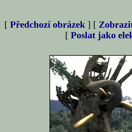
[
Předchozí obrázek
] [
Zobrazi
[
Poslat jako el