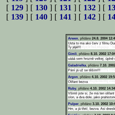
[
129
] [
130
] [
131
] [
132
] [
1
[
139
] [
140
] [
141
] [
142
] [
1
Arwen
, přidáno
24.8. 2004 12:
Usta to ma ako červ z filmu Du
Ty jéjé!!!
Gimli
, přidáno
8.10. 2002 17:0
uááá sem hrozně velkej..úplně 
Galadrielka
, přidáno
7.10. 200
Pání já už se těším!!!
Argon
, přidáno
4.10. 2002 19:5
Olifant bezva
Ruby
, přidáno
4.10. 2002 14:34
Všimli jste si, že má ten olifan
slon, a dva dole, jako prahistori
Pulper
, přidáno
3.10. 2002 10:
Hm, a já třetí, bezva. Asi dnes