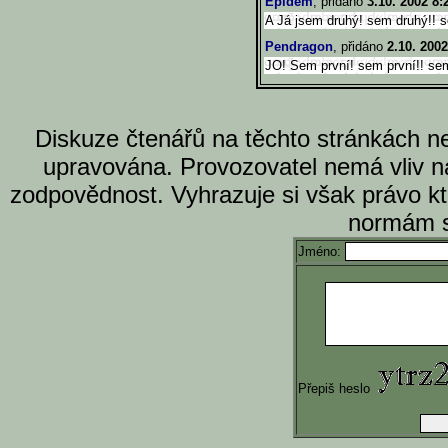
Epidém
, přidáno
3.10. 2002 8:
A Já jsem druhý! sem druhý!! se
Pendragon
, přidáno
2.10. 2002
JO! Sem první! sem první!! sem
Diskuze čtenářů na těchto stránkách n
upravována. Provozovatel nemá vliv n
zodpovědnost. Vyhrazuje si však právo k
normám s
Jméno:
Přepiš heslo