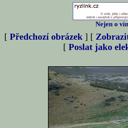
Nejen o vín
[
Předchozí obrázek
] [
Zobrazi
[
Poslat jako el