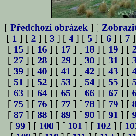
[
Předchozí obrázek
] [
Zobrazi
[
1
] [
2
] [
3
] [
4
] [
5
] [
6
] [
7
]
[
15
] [
16
] [
17
] [
18
] [
19
] [
[
27
] [
28
] [
29
] [
30
] [
31
] [
[
39
] [
40
] [
41
] [
42
] [
43
] [
[
51
] [
52
] [
53
] [
54
] [
55
] [
[
63
] [
64
] [
65
] [
66
] [
67
] [
[
75
] [
76
] [
77
] [
78
] [
79
] [
[
87
] [
88
] [
89
] [
90
] [
91
] [
[
99
] [
100
] [
101
] [
102
] [
10