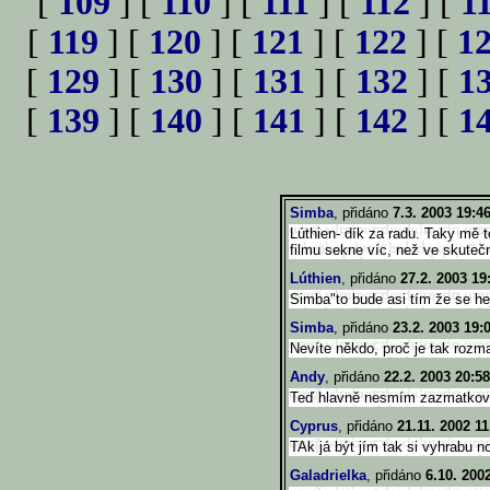
[
109
] [
110
] [
111
] [
112
] [
1
[
119
] [
120
] [
121
] [
122
] [
1
[
129
] [
130
] [
131
] [
132
] [
1
[
139
] [
140
] [
141
] [
142
] [
1
Simba
, přidáno
7.3. 2003 19:4
Lúthien- dík za radu. Taky mě 
filmu sekne víc, než ve skuteč
Lúthien
, přidáno
27.2. 2003 19
Simba"to bude asi tím že se he
Simba
, přidáno
23.2. 2003 19:
Nevíte někdo, proč je tak roz
Andy
, přidáno
22.2. 2003 20:58
Teď hlavně nesmím zazmatkov
Cyprus
, přidáno
21.11. 2002 11
TAk já být jím tak si vyhrabu 
Galadrielka
, přidáno
6.10. 200