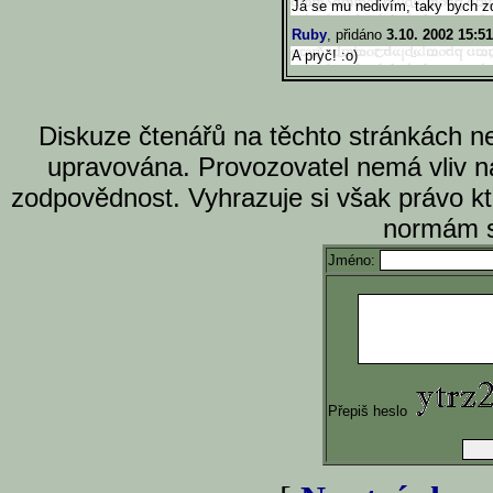
Já se mu nedivím, taky bych zdr
Ruby
, přidáno
3.10. 2002 15:51
A pryč! :o)
Diskuze čtenářů na těchto stránkách n
upravována. Provozovatel nemá vliv n
zodpovědnost. Vyhrazuje si však právo k
normám s
Jméno:
Přepiš heslo