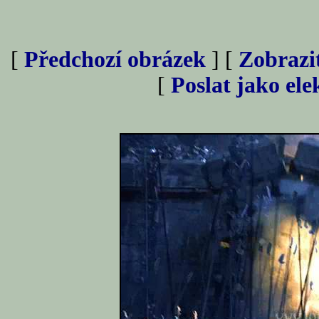
[
Předchozí obrázek
] [
Zobrazi
[
Poslat jako el