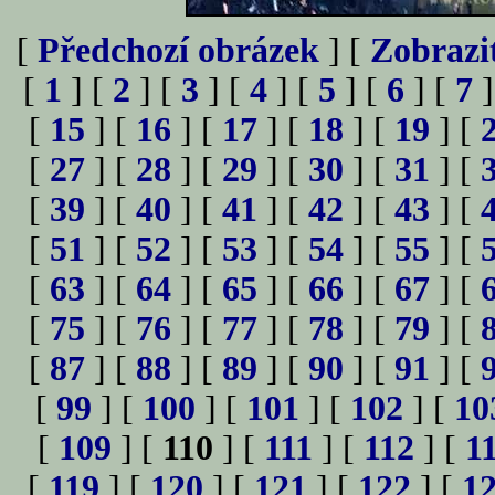
[
Předchozí obrázek
] [
Zobrazi
[
1
] [
2
] [
3
] [
4
] [
5
] [
6
] [
7
]
[
15
] [
16
] [
17
] [
18
] [
19
] [
[
27
] [
28
] [
29
] [
30
] [
31
] [
[
39
] [
40
] [
41
] [
42
] [
43
] [
[
51
] [
52
] [
53
] [
54
] [
55
] [
[
63
] [
64
] [
65
] [
66
] [
67
] [
[
75
] [
76
] [
77
] [
78
] [
79
] [
[
87
] [
88
] [
89
] [
90
] [
91
] [
[
99
] [
100
] [
101
] [
102
] [
10
[
109
] [
110
] [
111
] [
112
] [
1
[
119
] [
120
] [
121
] [
122
] [
1