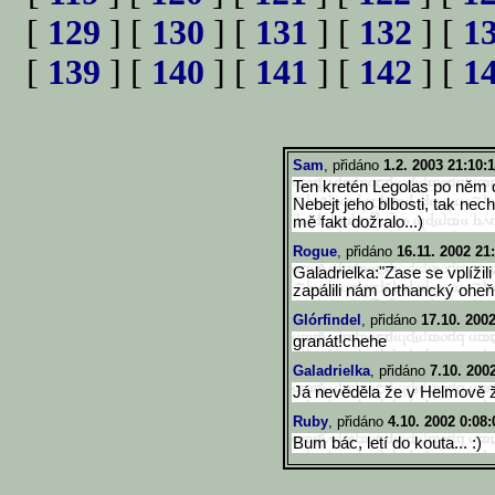
[
129
] [
130
] [
131
] [
132
] [
1
[
139
] [
140
] [
141
] [
142
] [
1
Sam
, přidáno
1.2. 2003 21:10:
Ten kretén Legolas po něm dva
Nebejt jeho blbosti, tak nechc
mě fakt dožralo...)
Rogue
, přidáno
16.11. 2002 21
Galadrielka:"Zase se vplížili
zapálili nám orthancký ohe
Glórfindel
, přidáno
17.10. 200
granát!chehe
Galadrielka
, přidáno
7.10. 200
Já nevěděla že v Helmově ž
Ruby
, přidáno
4.10. 2002 0:08:
Bum bác, letí do kouta... :)