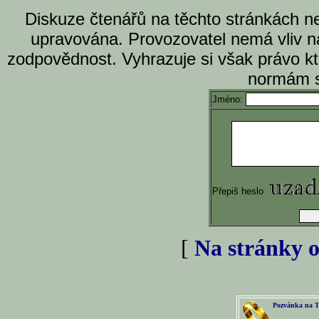
Diskuze čtenářů na těchto stránkách n
upravována. Provozovatel nemá vliv n
zodpovědnost. Vyhrazuje si však právo k
normám s
Jméno:
Přepiš heslo
[
Na stránky o
Pozvánka na T