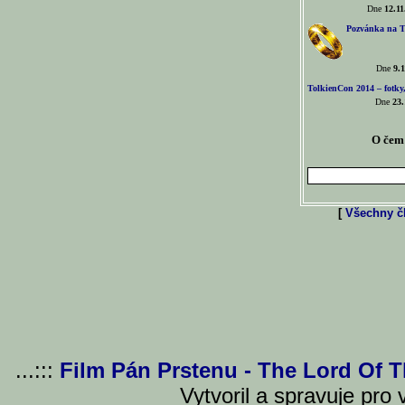
Dne
12.11
Pozvánka na T
Dne
9.1
TolkienCon 2014 – fotky,
Dne
23.
O čem 
[
Všechny čl
...:::
Film Pán Prstenu - The Lord Of 
Vytvoril a spravuje pro