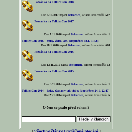
Pozvánka na TolkienCon 2018
Dne
8.11.2017
napsal
Belcarnen
, celkem komentářů:
507
Pozvánka na TolkienCon 2017
Dne
7.11.2016
napsal
Belcarnen
, celkem komentářů:
1
TolkienCon 2016 – fotky, video, atd. (doplněno: 18.1. 11:58)
Dne
18.1.2016
napsal
Belcarnen
, celkem komentářů:
608
Pozvánka na TolkienCon 2016
Dne
12.11.2015
napsal
Belcarnen
, celkem komentářů:
13
Pozvánka na TolkienCon 2015
Dne
9.11.2014
napsal
Belcarnen
, celkem komentářů:
1
TolkienCon 2014 – fotky, záznamy tak vůbec (doplněno: 24.1. 22:47)
Dne
23.1.2014
napsal
Belcarnen
, celkem komentářů:
6
O čem se psalo před rokem?
[
Všechny články / rozšířené hledání
]