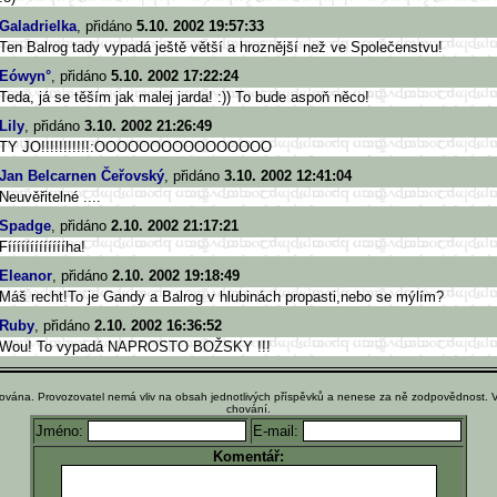
Galadrielka
, přidáno
5.10. 2002 19:57:33
Ten Balrog tady vypadá ještě větší a hroznější než ve Společenstvu!
Eówyn°
, přidáno
5.10. 2002 17:22:24
Teda, já se těším jak malej jarda! :)) To bude aspoň něco!
Lily
, přidáno
3.10. 2002 21:26:49
TY JO!!!!!!!!!!!:OOOOOOOOOOOOOOOO
Jan Belcarnen Čeřovský
, přidáno
3.10. 2002 12:41:04
Neuvěřitelné ....
Spadge
, přidáno
2.10. 2002 21:17:21
Fíííííííííííííha!
Eleanor
, přidáno
2.10. 2002 19:18:49
Máš recht!To je Gandy a Balrog v hlubinách propasti,nebo se mýlím?
Ruby
, přidáno
2.10. 2002 16:36:52
Wou! To vypadá NAPROSTO BOŽSKY !!!
ována. Provozovatel nemá vliv na obsah jednotlivých příspěvků a nenese za ně zodpovědnost. 
chování.
Jméno:
E-mail:
Komentář: