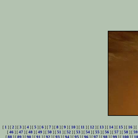
[
1
] [
2
] [
3
] [
4
] [
5
] [
6
] [
7
] [
8
] [
9
] [
10
] [
11
] [
12
] [
13
] [
14
] [
15
] [
16
] [
[
46
] [
47
] [
48
] [
49
] [
50
] [
51
] [
52
] [
53
] [
54
] [
55
] [
56
] [
57
] [
58
] [
59
[
88
] [
89
] [
90
] [
91
] [
92
] [
93
] [
94
] [
95
] [
96
] [
97
] [
98
] [
99
] [
100
] [
1