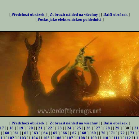
[
Předchozí obrázek
] [
Zobrazit náhled na všechny
] [
Další obrázek
]
[
Poslat jako elektronickou pohlednici
]
[
Předchozí obrázek
] [
Zobrazit náhled na všechny
] [
Další obrázek
]
17
] [
18
] [
19
] [
20
] [
21
] [
22
] [
23
] [
24
] [
25
] [
26
] [
27
] [
28
] [
29
] [
30
] [
31
] [
60
] [
61
] [
62
] [
63
] [
64
] [
65
] [
66
] [
67
] [
68
] [
69
] [
70
] [
71
] [
72
] [
73
] 
01
] [
102
] [
103
] [
104
] [
105
] [
106
] [
107
] [
108
] [
109
] [
110
] [
111
] [
112
] [
1