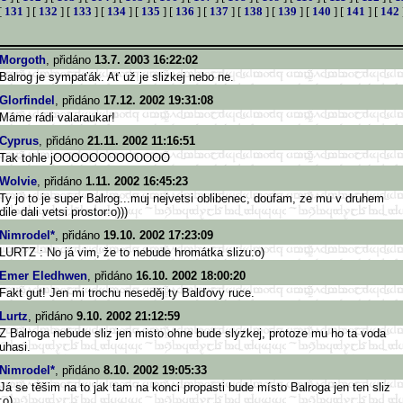
[
131
] [
132
] [
133
] [
134
] [
135
] [
136
] [
137
] [
138
] [
139
] [
140
] [
141
] [
142
Morgoth
, přidáno
13.7. 2003 16:22:02
Balrog je sympaťák. Ať už je slizkej nebo ne.
Glorfindel
, přidáno
17.12. 2002 19:31:08
Máme rádi valaraukar!
Cyprus
, přidáno
21.11. 2002 11:16:51
Tak tohle jOOOOOOOOOOOOO
Wolvie
, přidáno
1.11. 2002 16:45:23
Ty jo to je super Balrog...muj nejvetsi oblibenec, doufam, ze mu v druhem
dile dali vetsi prostor:o)))
Nimrodel*
, přidáno
19.10. 2002 17:23:09
LURTZ : No já vim, že to nebude hromátka slizu:o)
Emer Eledhwen
, přidáno
16.10. 2002 18:00:20
Fakt gut! Jen mi trochu neseděj ty Balďovy ruce.
Lurtz
, přidáno
9.10. 2002 21:12:59
Z Balroga nebude sliz jen misto ohne bude slyzkej, protoze mu ho ta voda
uhasi.
Nimrodel*
, přidáno
8.10. 2002 19:05:33
Já se těšim na to jak tam na konci propasti bude místo Balroga jen ten sliz
:o)