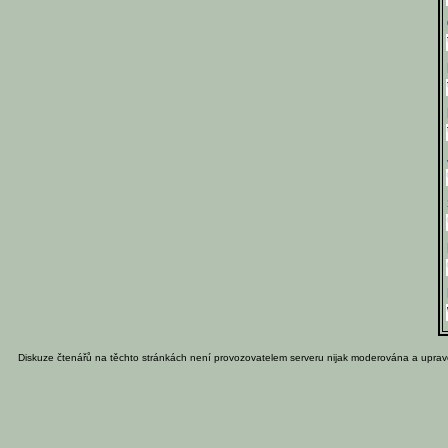
Diskuze čtenářů na těchto stránkách není provozovatelem serveru nijak moderována a uprav