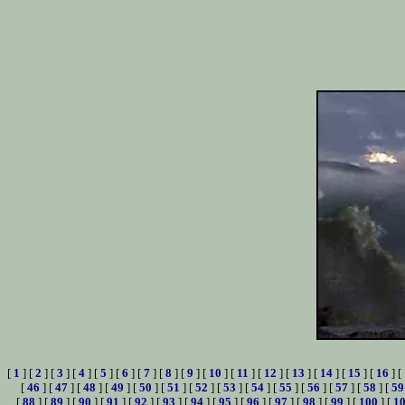
[
1
] [
2
] [
3
] [
4
] [
5
] [
6
] [
7
] [
8
] [
9
] [
10
] [
11
] [
12
] [
13
] [
14
] [
15
] [
16
] [
[
46
] [
47
] [
48
] [
49
] [
50
] [
51
] [
52
] [
53
] [
54
] [
55
] [
56
] [
57
] [
58
] [
59
[
88
] [
89
] [
90
] [
91
] [
92
] [
93
] [
94
] [
95
] [
96
] [
97
] [
98
] [
99
] [
100
] [
1