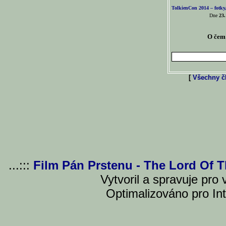
TolkienCon 2014 – fotky,
Dne
23.
O čem 
[
Všechny čl
...:::
Film Pán Prstenu - The Lord Of 
Vytvoril a spravuje pro
Optimalizováno pro Int