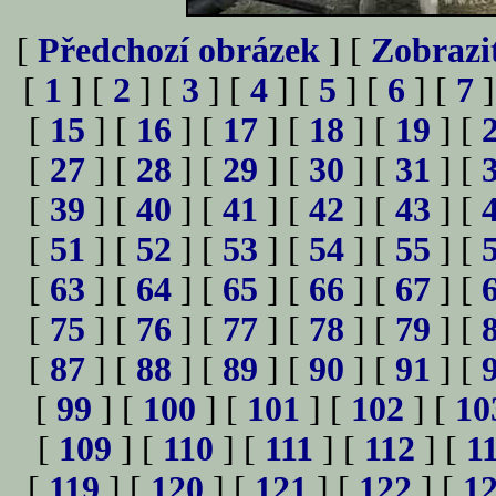
[
Předchozí obrázek
] [
Zobrazi
[
1
] [
2
] [
3
] [
4
] [
5
] [
6
] [
7
]
[
15
] [
16
] [
17
] [
18
] [
19
] [
[
27
] [
28
] [
29
] [
30
] [
31
] [
[
39
] [
40
] [
41
] [
42
] [
43
] [
[
51
] [
52
] [
53
] [
54
] [
55
] [
[
63
] [
64
] [
65
] [
66
] [
67
] [
[
75
] [
76
] [
77
] [
78
] [
79
] [
[
87
] [
88
] [
89
] [
90
] [
91
] [
[
99
] [
100
] [
101
] [
102
] [
10
[
109
] [
110
] [
111
] [
112
] [
1
[
119
] [
120
] [
121
] [
122
] [
1