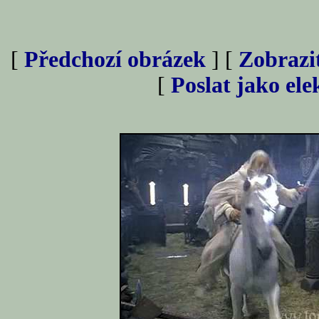
[
Předchozí obrázek
] [
Zobrazi
[
Poslat jako el