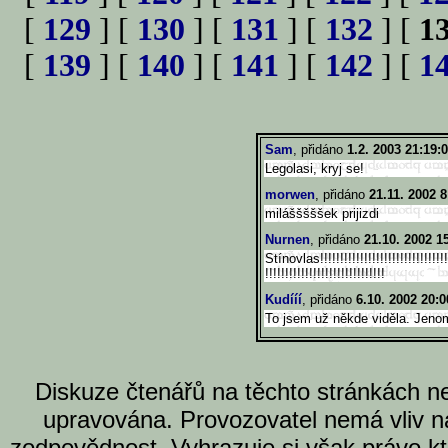
[
129
] [
130
] [
131
] [
132
] [
1
[
139
] [
140
] [
141
] [
142
] [
1
Sam
, přidáno
1.2. 2003 21:19:
Legolasi, kryj se!
morwen
, přidáno
21.11. 2002 8
milášššššek prijizdi
Nurnen
, přidáno
21.10. 2002 1
Stínovlas!!!!!!!!!!!!!!!!!!!!!
!!!!!!!!!!!
!!!!!!!!!!!!!!!!!!!!!!!!!!!!!!
Kudííí
, přidáno
6.10. 2002 20:0
To jsem už někde viděla. Jenom 
Diskuze čtenářů na těchto stránkách n
upravována. Provozovatel nemá vliv n
zodpovědnost. Vyhrazuje si však právo k