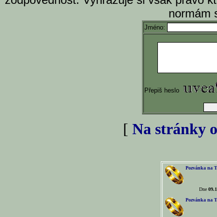
normám s
Jméno:
Přepiš heslo
[
Na stránky o
Pozvánka na T
Dne
09.1
Pozvánka na T