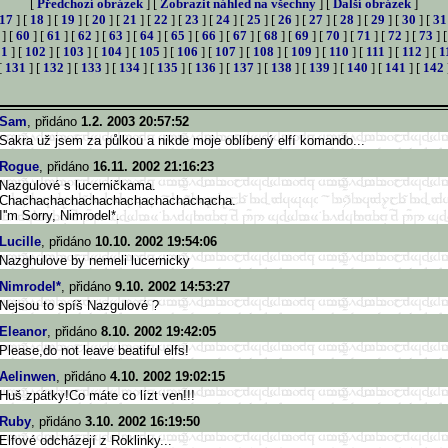
[
Předchozí obrázek
] [
Zobrazit náhled na všechny
] [
Další obrázek
]
17
] [
18
] [
19
] [
20
] [
21
] [
22
] [
23
] [
24
] [
25
] [
26
] [
27
] [
28
] [
29
] [
30
] [
31
] [
60
] [
61
] [
62
] [
63
] [
64
] [
65
] [
66
] [
67
] [
68
] [
69
] [
70
] [
71
] [
72
] [
73
] 
01
] [
102
] [
103
] [
104
] [
105
] [
106
] [
107
] [
108
] [
109
] [
110
] [
111
] [
112
] [
1
[
131
] [
132
] [
133
] [
134
] [
135
] [
136
] [
137
] [
138
] [
139
] [
140
] [
141
] [
142
Sam
, přidáno
1.2. 2003 20:57:52
Sakra už jsem za půlkou a nikde moje oblíbený elfí komando...
Rogue
, přidáno
16.11. 2002 21:16:23
Nazgulové s lucerničkama.
Chachachachachachachachac
hachacha.
I''m Sorry, Nimrodel*.
Lucille
, přidáno
10.10. 2002 19:54:06
Nazghulove by nemeli lucernicky
Nimrodel*
, přidáno
9.10. 2002 14:53:27
Nejsou to spíš Nazgulové ?
Eleanor
, přidáno
8.10. 2002 19:42:05
Please,do not leave beatiful elfs!
Aelinwen
, přidáno
4.10. 2002 19:02:15
Huš zpátky!Co máte co lízt ven!!!
Ruby
, přidáno
3.10. 2002 16:19:50
Elfové odcházejí z Roklinky...