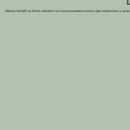
Diskuze čtenářů na těchto stránkách není provozovatelem serveru nijak moderována a uprav