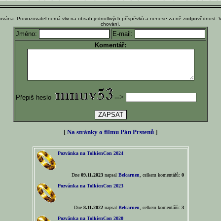
ována. Provozovatel nemá vliv na obsah jednotlivých příspěvků a nenese za ně zodpovědnost. 
chování.
Jméno:
E-mail:
Komentář:
-->
Přepiš heslo
[
Na stránky o filmu Pán Prstenů
]
Pozvánka na TolkienCon 2024
Dne
09.11.2023
napsal
Belcarnen
, celkem komentářů:
0
Pozvánka na TolkienCon 2023
Dne
8.11.2022
napsal
Belcarnen
, celkem komentářů:
3
Pozvánka na TolkienCon 2020