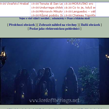
Nejen o víně vážně i nevážně... ochutnávky v Praze a blízkém okolí
[
Předchozí obrázek
] [
Zobrazit náhled na všechny
] [
Další obrázek
]
[
Poslat jako elektronickou pohlednici
]