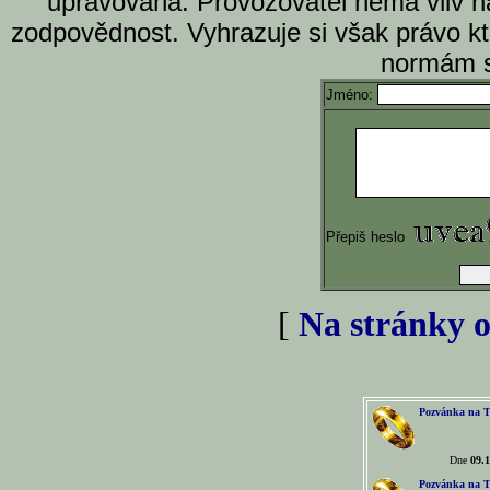
upravována. Provozovatel nemá vliv n
zodpovědnost. Vyhrazuje si však právo k
normám s
Jméno:
Přepiš heslo
[
Na stránky o
Pozvánka na T
Dne
09.1
Pozvánka na T