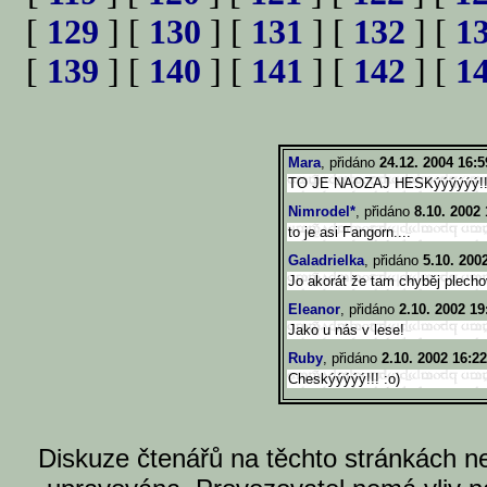
[
129
] [
130
] [
131
] [
132
] [
1
[
139
] [
140
] [
141
] [
142
] [
1
Mara
, přidáno
24.12. 2004 16:5
TO JE NAOZAJ HESKýýýýýý!!
Nimrodel*
, přidáno
8.10. 2002 
to je asi Fangorn....
Galadrielka
, přidáno
5.10. 200
Jo akorát že tam chyběj plecho
Eleanor
, přidáno
2.10. 2002 19
Jako u nás v lese!
Ruby
, přidáno
2.10. 2002 16:22
Cheskýýýýý!!! :o)
Diskuze čtenářů na těchto stránkách n