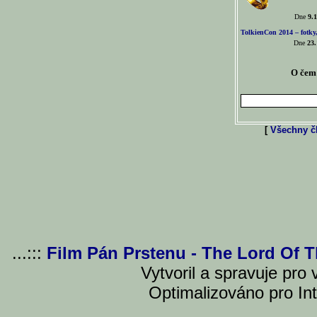
Dne
9.1
TolkienCon 2014 – fotky,
Dne
23.
O čem 
[
Všechny čl
...:::
Film Pán Prstenu - The Lord Of 
Vytvoril a spravuje pro
Optimalizováno pro Int