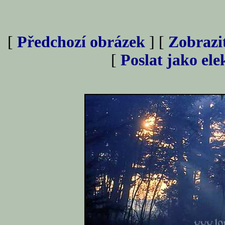
[
Předchozí obrázek
] [
Zobrazi
[
Poslat jako el