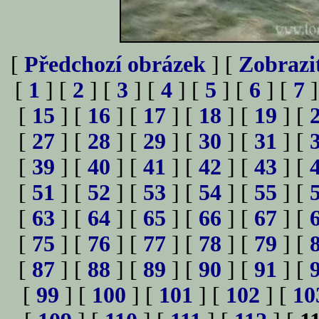
[
Předchozí obrázek
] [
Zobrazi
[
1
] [
2
] [
3
] [
4
] [
5
] [
6
] [
7
]
[
15
] [
16
] [
17
] [
18
] [
19
] [
[
27
] [
28
] [
29
] [
30
] [
31
] [
[
39
] [
40
] [
41
] [
42
] [
43
] [
[
51
] [
52
] [
53
] [
54
] [
55
] [
[
63
] [
64
] [
65
] [
66
] [
67
] [
[
75
] [
76
] [
77
] [
78
] [
79
] [
[
87
] [
88
] [
89
] [
90
] [
91
] [
[
99
] [
100
] [
101
] [
102
] [
10