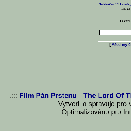
TolkienCon 2014 – fotky,
Dne
23.
O čem 
[
Všechny čl
...:::
Film Pán Prstenu - The Lord Of 
Vytvoril a spravuje pro
Optimalizováno pro Int