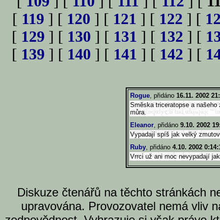
[
109
] [
110
] [
111
] [
112
] [
1
[
119
] [
120
] [
121
] [
122
] [
1
[
129
] [
130
] [
131
] [
132
] [
1
[
139
] [
140
] [
141
] [
142
] [
1
Rogue
, přidáno
16.11. 2002 21
Směska triceratopse a našeho z
můra.
Eleanor
, přidáno
9.10. 2002 19
Vypadají spíš jak velký zmuto
Ruby
, přidáno
4.10. 2002 0:14:
Vrrci už ani moc nevypadají jako 
Diskuze čtenářů na těchto stránkách n
upravována. Provozovatel nemá vliv n
zodpovědnost. Vyhrazuje si však právo k