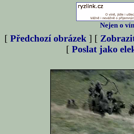
Nejen o vín
[
Předchozí obrázek
] [
Zobrazi
[
Poslat jako el