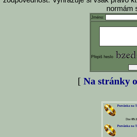
normám s
Jméno:
Přepiš heslo
[
Na stránky o
Pozvánka na T
Dne
09.1
Pozvánka na T