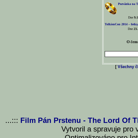
Pozvánka na T
Dne
9.1
TolkienCon 2014 – fotky,
Dne
23.
O čem 
[
Všechny čl
...:::
Film Pán Prstenu - The Lord Of 
Vytvoril a spravuje pro
Optimalizováno pro Int