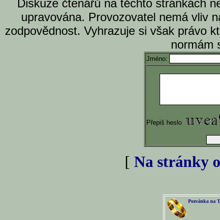
Diskuze čtenářů na těchto stránkách n
upravována. Provozovatel nemá vliv n
zodpovědnost. Vyhrazuje si však právo k
normám s
Jméno:
Přepiš heslo
[
Na stránky o
Pozvánka na T