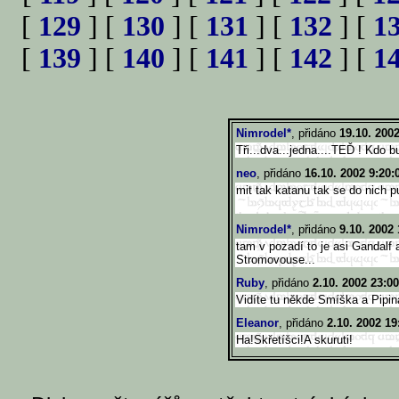
[
129
] [
130
] [
131
] [
132
] [
1
[
139
] [
140
] [
141
] [
142
] [
1
Nimrodel*
, přidáno
19.10. 200
Tři...dva...jedna....TEĎ ! Kdo bu
neo
, přidáno
16.10. 2002 9:20:
mit tak katanu tak se do nic
Nimrodel*
, přidáno
9.10. 2002 
tam v pozadí to je asi Gandalf 
Stromovouse...
Ruby
, přidáno
2.10. 2002 23:00
Vidíte tu někde Smíška a Pipin
Eleanor
, přidáno
2.10. 2002 19
Ha!Skřetíšci!A skuruti!