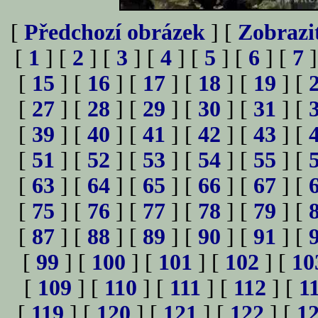
[
Předchozí obrázek
] [
Zobrazi
[
1
] [
2
] [
3
] [
4
] [
5
] [
6
] [
7
]
[
15
] [
16
] [
17
] [
18
] [
19
] [
[
27
] [
28
] [
29
] [
30
] [
31
] [
[
39
] [
40
] [
41
] [
42
] [
43
] [
[
51
] [
52
] [
53
] [
54
] [
55
] [
[
63
] [
64
] [
65
] [
66
] [
67
] [
[
75
] [
76
] [
77
] [
78
] [
79
] [
[
87
] [
88
] [
89
] [
90
] [
91
] [
[
99
] [
100
] [
101
] [
102
] [
10
[
109
] [
110
] [
111
] [
112
] [
1
[
119
] [
120
] [
121
] [
122
] [
1