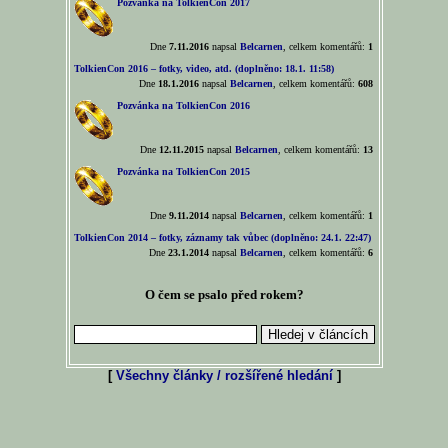
Pozvánka na TolkienCon 2017
Dne
7.11.2016
napsal
Belcarnen
, celkem komentářů:
1
TolkienCon 2016 – fotky, video, atd. (doplněno: 18.1. 11:58)
Dne
18.1.2016
napsal
Belcarnen
, celkem komentářů:
608
Pozvánka na TolkienCon 2016
Dne
12.11.2015
napsal
Belcarnen
, celkem komentářů:
13
Pozvánka na TolkienCon 2015
Dne
9.11.2014
napsal
Belcarnen
, celkem komentářů:
1
TolkienCon 2014 – fotky, záznamy tak vůbec (doplněno: 24.1. 22:47)
Dne
23.1.2014
napsal
Belcarnen
, celkem komentářů:
6
O čem se psalo před rokem?
[
Všechny články / rozšířené hledání
]