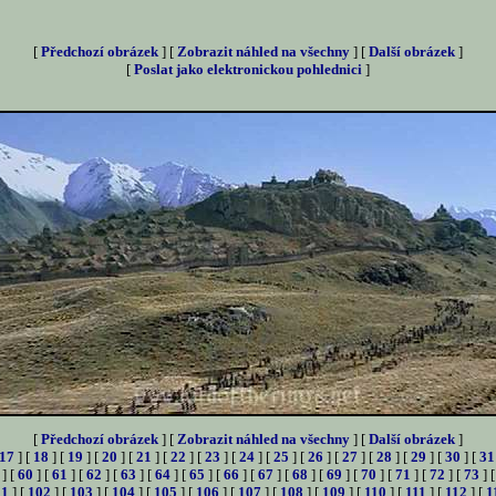
[
Předchozí obrázek
] [
Zobrazit náhled na všechny
] [
Další obrázek
]
[
Poslat jako elektronickou pohlednici
]
[
Předchozí obrázek
] [
Zobrazit náhled na všechny
] [
Další obrázek
]
17
] [
18
] [
19
] [
20
] [
21
] [
22
] [
23
] [
24
] [
25
] [
26
] [
27
] [
28
] [
29
] [
30
] [
31
] [
60
] [
61
] [
62
] [
63
] [
64
] [
65
] [
66
] [
67
] [
68
] [
69
] [
70
] [
71
] [
72
] [
73
] 
01
] [
102
] [
103
] [
104
] [
105
] [
106
] [
107
] [
108
] [
109
] [
110
] [
111
] [
112
] [
1