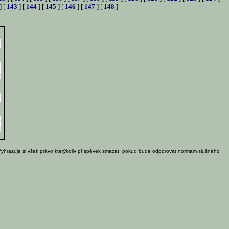
] [
143
] [
144
] [
145
] [
146
] [
147
] [
148
]
Vyhrazuje si však právo kterýkoliv příspěvek smazat, pokud bude odporovat normám slušného