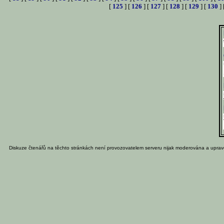
[
125
] [
126
] [
127
] [
128
] [
129
] [
130
] 
Diskuze čtenářů na těchto stránkách není provozovatelem serveru nijak moderována a uprav