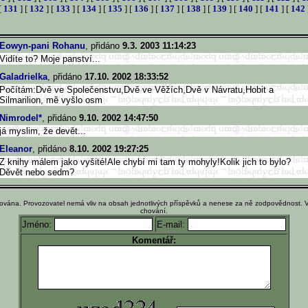
[
131
] [
132
] [
133
] [
134
] [
135
] [
136
] [
137
] [
138
] [
139
] [
140
] [
141
] [
142
Eowyn-pani Rohanu
, přidáno
9.3. 2003 11:14:23
Vidíte to? Moje panství...
Galadrielka
, přidáno
17.10. 2002 18:33:52
Počítám:Dvě ve Společenstvu,Dvě ve Věžích,Dvě v Návratu,Hobit a
Silmarilion, mě vyšlo osm
Nimrodel*
, přidáno
9.10. 2002 14:47:50
já myslim, že devět...
Eleanor
, přidáno
8.10. 2002 19:27:25
Z knihy málem jako vyšité!Ale chybí mi tam ty mohyly!Kolik jich to bylo?
Děvět nebo sedm?
ována. Provozovatel nemá vliv na obsah jednotlivých příspěvků a nenese za ně zodpovědnost. 
chování.
Jméno:
E-mail:
Komentář: