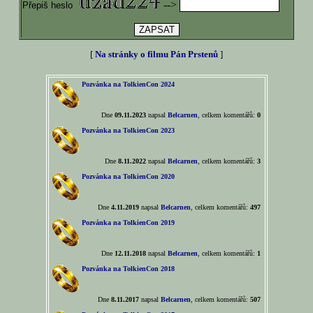
-->
Přepiš heslo
[
Na stránky o filmu Pán Prstenů
]
Pozvánka na TolkienCon 2024
Dne
09.11.2023
napsal
Belcarnen
, celkem komentářů:
0
Pozvánka na TolkienCon 2023
Dne
8.11.2022
napsal
Belcarnen
, celkem komentářů:
3
Pozvánka na TolkienCon 2020
Dne
4.11.2019
napsal
Belcarnen
, celkem komentářů:
497
Pozvánka na TolkienCon 2019
Dne
12.11.2018
napsal
Belcarnen
, celkem komentářů:
1
Pozvánka na TolkienCon 2018
Dne
8.11.2017
napsal
Belcarnen
, celkem komentářů:
507