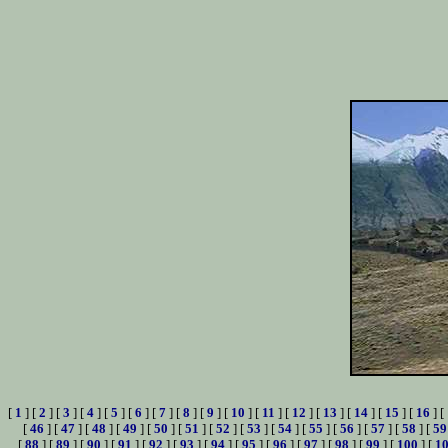
[
1
] [
2
] [
3
] [
4
] [
5
] [
6
] [
7
] [
8
] [
9
] [
10
] [
11
] [
12
] [
13
] [
14
] [
15
] [
16
] [
[
46
] [
47
] [
48
] [
49
] [
50
] [
51
] [
52
] [
53
] [
54
] [
55
] [
56
] [
57
] [
58
] [
59
[
88
] [
89
] [
90
] [
91
] [
92
] [
93
] [
94
] [
95
] [
96
] [
97
] [
98
] [
99
] [
100
] [
1