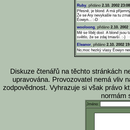
Ruby
, přidáno
2.10. 2002 23:08
Přesně, je blond. A má příjemný
Že se Ary nevykašle na tu zma
Éowyn... :-D
wooloong
, přidáno
2.10. 2002 
Mě se líběj dost. A blond jsou 
světlo, že se zdaj tmavší. :-)
Eleanor
, přidáno
2.10. 2002 19
No,moc hezký vlasy Éowyn nem
Diskuze čtenářů na těchto stránkách n
upravována. Provozovatel nemá vliv n
zodpovědnost. Vyhrazuje si však právo k
normám s
Jméno: