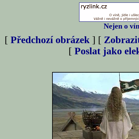
Nejen o vín
[
Předchozí obrázek
] [
Zobrazi
[
Poslat jako el