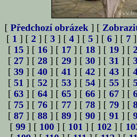
[
Předchozí obrázek
] [
Zobrazi
[
1
] [
2
] [
3
] [
4
] [
5
] [
6
] [
7
]
[
15
] [
16
] [
17
] [
18
] [
19
] [
[
27
] [
28
] [
29
] [
30
] [
31
] [
[
39
] [
40
] [
41
] [
42
] [
43
] [
[
51
] [
52
] [
53
] [
54
] [
55
] [
[
63
] [
64
] [
65
] [
66
] [
67
] [
[
75
] [
76
] [
77
] [
78
] [
79
] [
[
87
] [
88
] [
89
] [
90
] [
91
] [
[
99
] [
100
] [
101
] [
102
] [
10