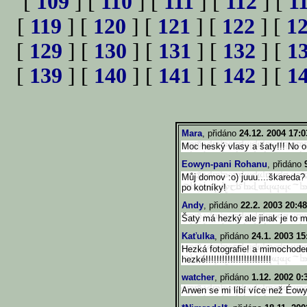
[
109
] [
110
] [
111
] [
112
] [
1
[
119
] [
120
] [
121
] [
122
] [
1
[
129
] [
130
] [
131
] [
132
] [
1
[
139
] [
140
] [
141
] [
142
] [
1
Mara
, přidáno
24.12. 2004 17:0
Moc heský vlasy a šaty!!! No on
Eowyn-pani Rohanu
, přidáno
Můj domov :o) juuu....škareda? 
po kotníky!
Andy
, přidáno
22.2. 2003 20:48
Šaty má hezký ale jinak je to 
Kaťulka
, přidáno
24.1. 2003 15
Hezká fotografie! a mimochode
hezké!!!!!!!!!!!!!!!!!!!!!!!!
watcher
, přidáno
1.12. 2002 0:
Arwen se mi líbí více než Éowy