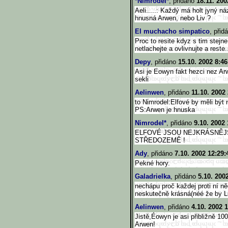
*Nimrodel*
, přidáno
18.11. 200
Aeli.....: Každý má holt jyný n
hnusná Arwen, nebo Liv ?
El muchacho simpatico
, přid
Proc to resite kdyz s tim stejn
netlachejte a ovlivnujte a reste.
Depy
, přidáno
15.10. 2002 8:46
Asi je Eowyn fakt hezci nez Arw
sekli
Aelinwen
, přidáno
11.10. 2002
to Nimrodel:Elfové by měli být n
PS:Arwen je hnuska
Nimrodel*
, přidáno
9.10. 2002 
ELFOVÉ JSOU NEJKRÁSNĚJŠÍ 
STŘEDOZEMĚ !
Ady
, přidáno
7.10. 2002 12:29:
Pekné hory.
Galadrielka
, přidáno
5.10. 200
nechápu proč každej proti ní n
neskutečně krásná(néé že by Li
Aelinwen
, přidáno
4.10. 2002 1
Jistě,Éowyn je asi přibližně 10
Arwen!