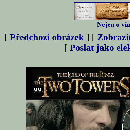
Nejen o vín
[
Předchozí obrázek
] [
Zobrazi
[
Poslat jako el