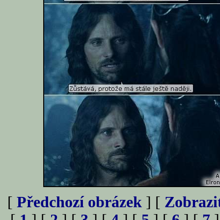
[
Předchozí obrázek
] [
Zobrazi
[
1
] [
2
] [
3
] [
4
] [
5
] [
6
] [
7
]