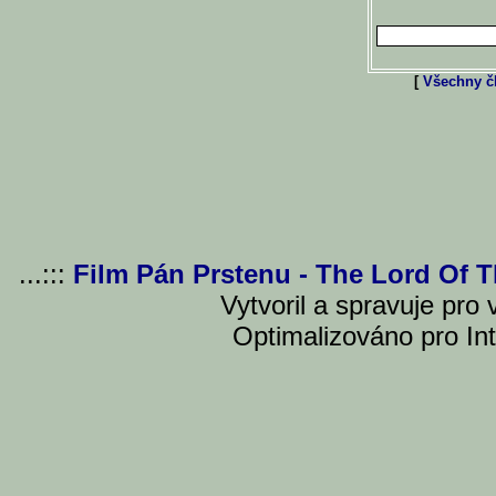
[
Všechny čl
...:::
Film Pán Prstenu - The Lord Of 
Vytvoril a spravuje pro
Optimalizováno pro Int