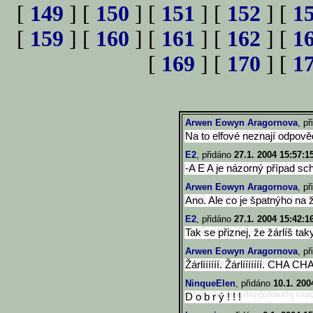
[
149
] [
150
] [
151
] [
152
] [
1
[
159
] [
160
] [
161
] [
162
] [
1
[
169
] [
170
] [
1
Arwen Eowyn Aragornova
, p
Na to elfové neznají od
E2
, přidáno
27.1. 2004 15:57:1
-A E A je názorný případ sc
Arwen Eowyn Aragornova
, p
Ano. Ale co je špatnýho na
E2
, přidáno
27.1. 2004 15:42:1
Tak se přiznej, že žárlíš taky, 
Arwen Eowyn Aragornova
, p
Žárlíííííí. Žárlííííííí. CHA CH
NinqueElen
, přidáno
10.1. 200
D o b r ý ! ! !