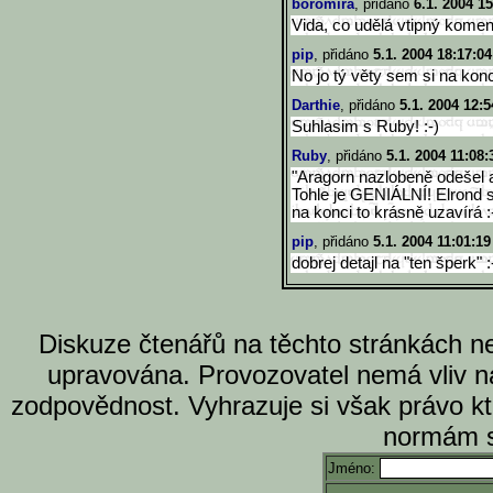
boromira
, přidáno
6.1. 2004 15
Vida, co udělá vtipný komentá
pip
, přidáno
5.1. 2004 18:17:04
No jo tý věty sem si na konc
Darthie
, přidáno
5.1. 2004 12:5
Suhlasim s Ruby! :-)
Ruby
, přidáno
5.1. 2004 11:08:
"Aragorn nazlobeně odešel a
Tohle je GENIÁLNÍ! Elrond s
na konci to krásně uzavírá 
pip
, přidáno
5.1. 2004 11:01:19
dobrej detajl na "ten šperk" :
Diskuze čtenářů na těchto stránkách n
upravována. Provozovatel nemá vliv n
zodpovědnost. Vyhrazuje si však právo k
normám s
Jméno: