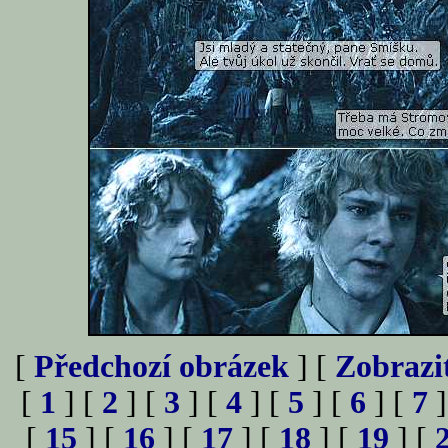
[
Předchozí obrázek
] [
Zobrazi
[
1
] [
2
] [
3
] [
4
] [
5
] [
6
] [
7
]
[
15
] [
16
] [
17
] [
18
] [
19
] [