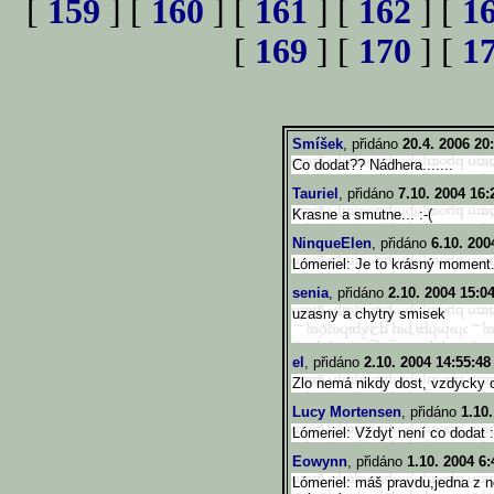
[
159
] [
160
] [
161
] [
162
] [
1
[
169
] [
170
] [
1
Smíšek
, přidáno
20.4. 2006 20
Co dodat?? Nádhera.......
Tauriel
, přidáno
7.10. 2004 16:
Krasne a smutne... :-(
NinqueElen
, přidáno
6.10. 200
Lómeriel: Je to krásný moment.
senia
, přidáno
2.10. 2004 15:0
uzasny a chytry smisek
el
, přidáno
2.10. 2004 14:55:48
Zlo nemá nikdy dost, vzdycky ch
Lucy Mortensen
, přidáno
1.10
Lómeriel: Vždyť není co dodat :
Eowynn
, přidáno
1.10. 2004 6:
Lómeriel: máš pravdu,jedna z ne