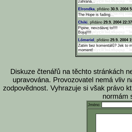
zahraná...
Elrondka
, přidáno
30.9. 2004 5
The Hope is fading...
Chiki
, přidáno
29.9. 2004 22:37
Pipine, nevzdávej to!!!!
Bojuj!!!!
Lómeriel
, přidáno
29.9. 2004 1
Zatim bez komentářů? Jek to 
moment!
Diskuze čtenářů na těchto stránkách n
upravována. Provozovatel nemá vliv n
zodpovědnost. Vyhrazuje si však právo k
normám s
Jméno: