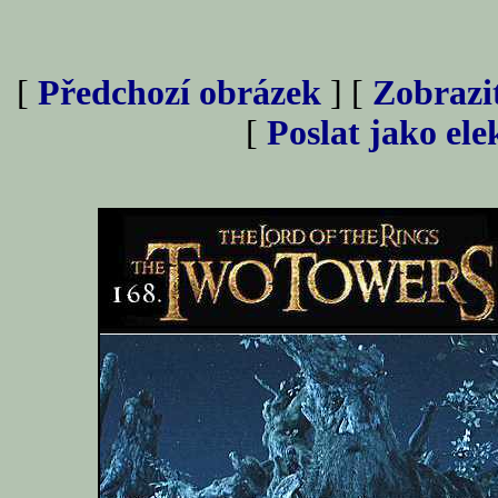
[
Předchozí obrázek
] [
Zobrazi
[
Poslat jako el