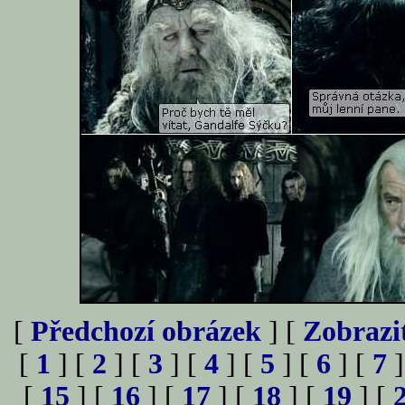
[
Předchozí obrázek
] [
Zobrazi
[
1
] [
2
] [
3
] [
4
] [
5
] [
6
] [
7
]
[
15
] [
16
] [
17
] [
18
] [
19
] [