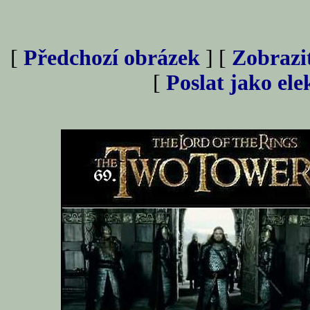
[
Předchozí obrázek
] [
Zobrazi
[
Poslat jako el