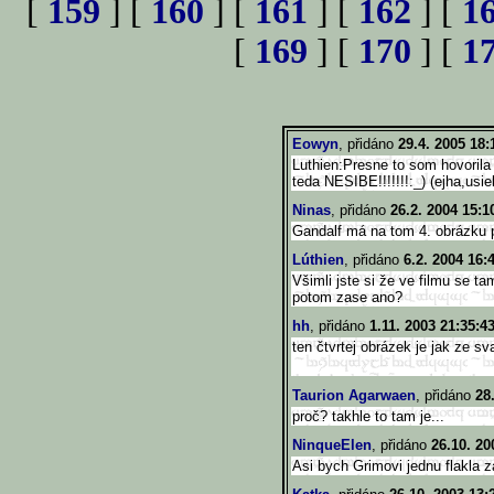
[
159
] [
160
] [
161
] [
162
] [
1
[
169
] [
170
] [
1
Eowyn
, přidáno
29.4. 2005 18:
Luthien:Presne to som hovorila
teda NESIBE!!!!!!!:_) (ejha,usie
Ninas
, přidáno
26.2. 2004 15:1
Gandalf má na tom 4. obrázku 
Lúthien
, přidáno
6.2. 2004 16:
Všimli jste si že ve filmu se t
potom zase ano?
hh
, přidáno
1.11. 2003 21:35:4
ten čtvrtej obrázek je jak ze sv
Taurion Agarwaen
, přidáno
28
proč? takhle to tam je...
NinqueElen
, přidáno
26.10. 20
Asi bych Grimovi jednu flakla 