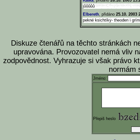
Katka
, přidáno
26.10. 2003 13:
jůůůůů
Elbereth
, přidáno
25.10. 2003 
pekné ksichtíky- theoden i grí
Diskuze čtenářů na těchto stránkách n
upravována. Provozovatel nemá vliv n
zodpovědnost. Vyhrazuje si však právo k
normám s
Jméno:
Přepiš heslo