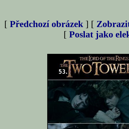
[
Předchozí obrázek
] [
Zobrazi
[
Poslat jako el