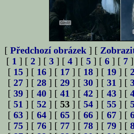
[
Předchozí obrázek
] [
Zobrazi
[
1
] [
2
] [
3
] [
4
] [
5
] [
6
] [
7
]
[
15
] [
16
] [
17
] [
18
] [
19
] [
[
27
] [
28
] [
29
] [
30
] [
31
] [
[
39
] [
40
] [
41
] [
42
] [
43
] [
[
51
] [
52
] [
53
] [
54
] [
55
] [
[
63
] [
64
] [
65
] [
66
] [
67
] [
[
75
] [
76
] [
77
] [
78
] [
79
] [