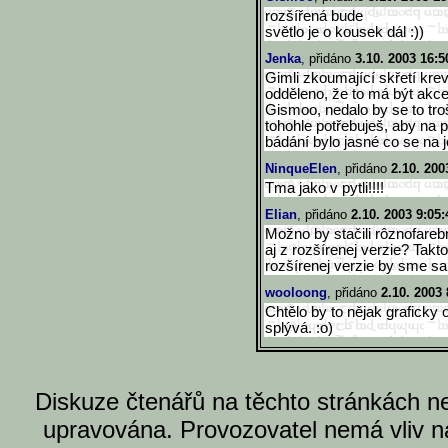
rozšířená bude
světlo je o kousek dál :))
Jenka
, přidáno
3.10. 2003 16:5
Gimli zkoumající skřetí krev 
odděleno, že to má být akce
Gismoo, nedalo by se to troš
tohohle potřebuješ, aby na 
bádání bylo jasné co se na j
NinqueElen
, přidáno
2.10. 200
Tma jako v pytli!!!!
Elian
, přidáno
2.10. 2003 9:05:
Možno by stačili rôznofare
aj z rozšírenej verzie? Takt
rozšírenej verzie by sme sa p
wooloong
, přidáno
2.10. 2003 
Chtělo by to nějak graficky od
splývá. :o)
Diskuze čtenářů na těchto stránkách n
upravována. Provozovatel nemá vliv n