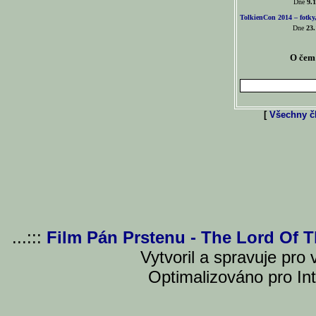
Dne
9.1
TolkienCon 2014 – fotky,
Dne
23.
O čem 
[
Všechny čl
...:::
Film Pán Prstenu - The Lord Of 
Vytvoril a spravuje pro
Optimalizováno pro Int