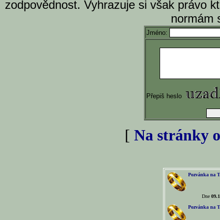
zodpovědnost. Vyhrazuje si však právo k
normám s
Jméno:
Přepiš heslo
[
Na stránky o
Pozvánka na T
Dne
09.1
Pozvánka na T