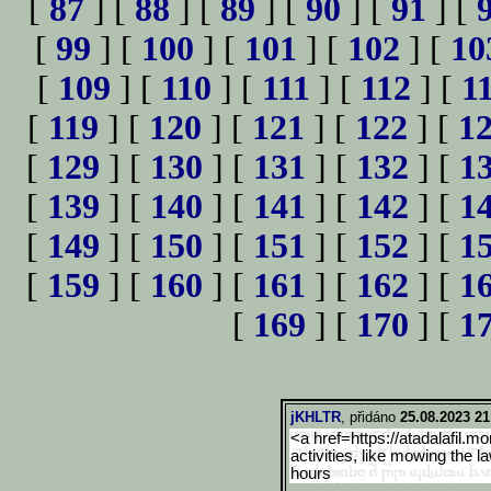
[
87
] [
88
] [
89
] [
90
] [
91
] [
[
99
] [
100
] [
101
] [
102
] [
10
[
109
] [
110
] [
111
] [
112
] [
1
[
119
] [
120
] [
121
] [
122
] [
1
[
129
] [
130
] [
131
] [
132
] [
1
[
139
] [
140
] [
141
] [
142
] [
1
[
149
] [
150
] [
151
] [
152
] [
1
[
159
] [
160
] [
161
] [
162
] [
1
[
169
] [
170
] [
1
jKHLTR
, přidáno
25.08.2023 21
<a href=https://atadalafil.
activities, like mowing the
hours