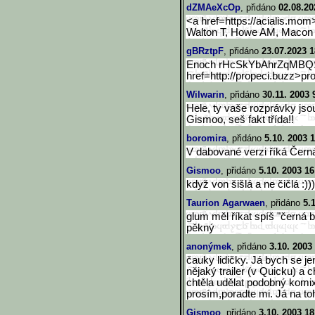
dZMAeXcOp
, přidáno
02.08.20
<a href=https://acialis.mom
Walton T, Howe AM, Macon
gBRztpF
, přidáno
23.07.2023 1
Enoch rHcSkYbAhrZqMBQSj
href=http://propeci.buzz>pr
Wilwarin
, přidáno
30.11. 2003 
Hele, ty vaše rozprávky jsou
Gismoo, seš fakt třída!!
boromira
, přidáno
5.10. 2003 
V dabované verzi říká Černá
Gismoo
, přidáno
5.10. 2003 16
když von šišlá a ne čičlá :)))
Taurion Agarwaen
, přidáno
5.
glum měl říkat spíš "černá br
pěkný
anonýmek
, přidáno
3.10. 2003
čauky lidičky. Já bych se j
nějaký trailer (v Quicku) a c
chtěla udělat podobný komi
prosím,poradte mi. Já na to
Gismoo
, přidáno
3.10. 2003 18