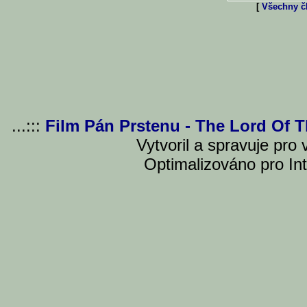
[
Všechny čl
...:::
Film Pán Prstenu - The Lord Of 
Vytvoril a spravuje pro
Optimalizováno pro Int