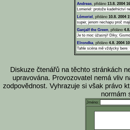
Andreas
, přidáno
13.8. 2004 1
Lomeriel: protože kadeřnictví n
Lómeriel
, přidáno
10.8. 2004 1
super, jenom nechapu proč maji
Ganjalf the Green
, přidáno
4.8
Je to moc úžasný! Díky, Gismo
Elrondka
, přidáno
4.8. 2004 10
Tahle scéna mě vždycky bere. 
Diskuze čtenářů na těchto stránkách n
upravována. Provozovatel nemá vliv n
zodpovědnost. Vyhrazuje si však právo k
normám s
Jméno: