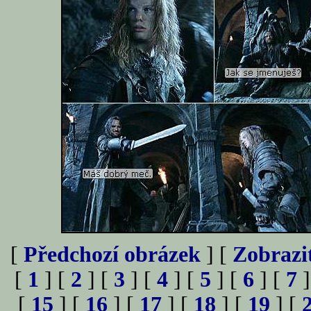
[
Předchozí obrázek
] [
Zobrazi
[
1
] [
2
] [
3
] [
4
] [
5
] [
6
] [
7
]
[
15
] [
16
] [
17
] [
18
] [
19
] [