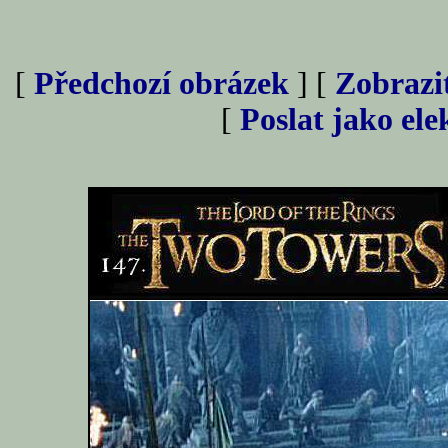
[
Předchozí obrázek
] [
Zobrazi
[
Poslat jako el