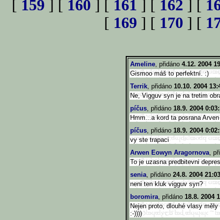
[
159
] [
160
] [
161
] [
162
] [
1
[
169
] [
170
] [
1
Ameline
, přidáno
4.12. 2004 19
Gismoo máš to perfektní. :)
Terrik
, přidáno
10.10. 2004 13:
Ne, Vigguv syn je na tretim ob
píčus
, přidáno
18.9. 2004 0:03
Hmm...a kord ta posrana Arven
píčus
, přidáno
18.9. 2004 0:02
vy ste trapaci
Arwen Eowyn Aragornova
, p
To je uzasna predbitevni depre
senia
, přidáno
24.8. 2004 21:0
neni ten kluk vigguv syn?
boromira
, přidáno
18.8. 2004 
Nejen proto, dlouhé vlasy měly
:-))))