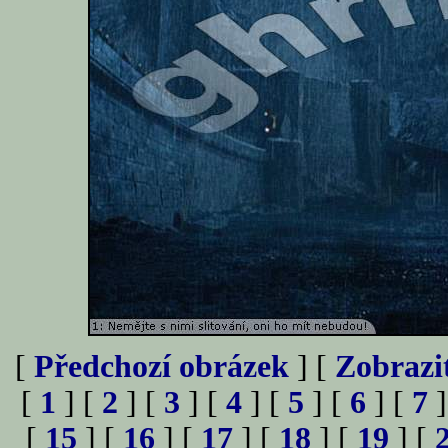
[
Předchozí obrázek
] [
Zobrazi
[
1
] [
2
] [
3
] [
4
] [
5
] [
6
] [
7
]
[
15
] [
16
] [
17
] [
18
] [
19
] [