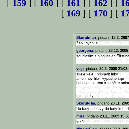
[
159
] [
160
] [
161
] [
162
] [
1
[
169
] [
170
] [
1
Skurutman
, přidáno
13.2. 2007
Zabil bych je.
georgena
, přidáno
28.12. 2006
souhlasim s ninqueelen Elfstina
vegi
, přidáno
20.3. 2006 21:02:
akele kele =připravit luky
amon hev file =vypustte šípi
hal di amos tera =nemějte snimi
toje elfsky
Skurut-Hai
, přidáno
23.11. 200
Do řady ponravy do řady kopí d
mira
, přidáno
23.11. 2005 19:3
vrků