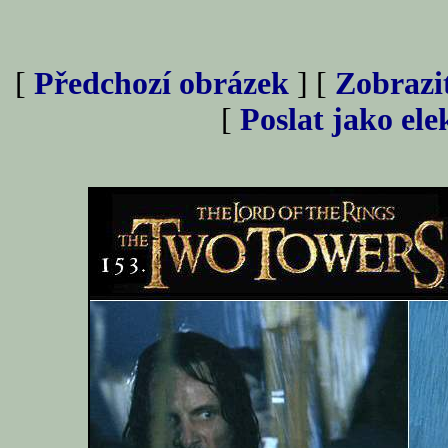
[
Předchozí obrázek
] [
Zobrazi
[
Poslat jako el