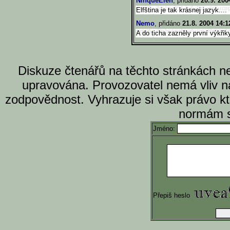
NinqueElen
, přidáno
20.9. 200
Elfština je tak krásnej jazyk....
Nemo
, přidáno
21.8. 2004 14:1
A do ticha zazněly první výkřiky
Diskuze čtenářů na těchto stránkách n
upravována. Provozovatel nemá vliv n
zodpovědnost. Vyhrazuje si však právo k
normám s
Jméno:
Přepiš heslo